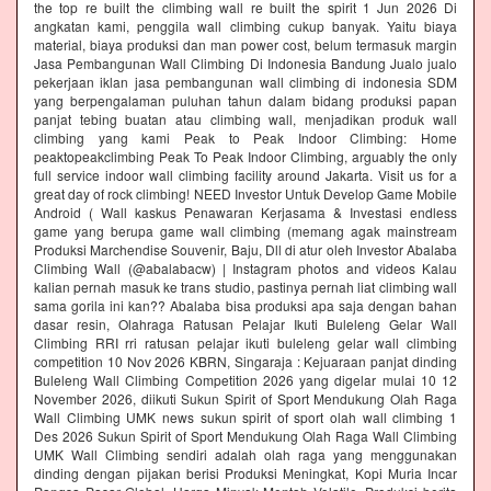
the top re built the climbing wall re built the spirit 1 Jun 2026 Di
angkatan kami, penggila wall climbing cukup banyak. Yaitu biaya
material, biaya produksi dan man power cost, belum termasuk margin
Jasa Pembangunan Wall Climbing Di Indonesia Bandung Jualo jualo
pekerjaan iklan jasa pembangunan wall climbing di indonesia SDM
yang berpengalaman puluhan tahun dalam bidang produksi papan
panjat tebing buatan atau climbing wall, menjadikan produk wall
climbing yang kami Peak to Peak Indoor Climbing: Home
peaktopeakclimbing Peak To Peak Indoor Climbing, arguably the only
full service indoor wall climbing facility around Jakarta. Visit us for a
great day of rock climbing! NEED Investor Untuk Develop Game Mobile
Android ( Wall kaskus Penawaran Kerjasama & Investasi endless
game yang berupa game wall climbing (memang agak mainstream
Produksi Marchendise Souvenir, Baju, Dll di atur oleh Investor Abalaba
Climbing Wall (@abalabacw) | Instagram photos and videos Kalau
kalian pernah masuk ke trans studio, pastinya pernah liat climbing wall
sama gorila ini kan?? Abalaba bisa produksi apa saja dengan bahan
dasar resin, Olahraga Ratusan Pelajar Ikuti Buleleng Gelar Wall
Climbing RRI rri ratusan pelajar ikuti buleleng gelar wall climbing
competition 10 Nov 2026 KBRN, Singaraja : Kejuaraan panjat dinding
Buleleng Wall Climbing Competition 2026 yang digelar mulai 10 12
November 2026, diikuti Sukun Spirit of Sport Mendukung Olah Raga
Wall Climbing UMK news sukun spirit of sport olah wall climbing 1
Des 2026 Sukun Spirit of Sport Mendukung Olah Raga Wall Climbing
UMK Wall Climbing sendiri adalah olah raga yang menggunakan
dinding dengan pijakan berisi Produksi Meningkat, Kopi Muria Incar