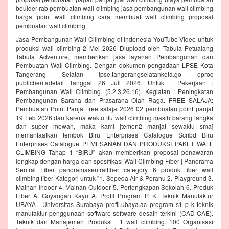
boulder rab pembuatan wall climbing jasa pembangunan wall climbing
harga point wall climbing cara membuat wall climbing proposal
pembuatan wall climbing
Jasa Pembangunan Wall Cllimbing di Indonesia YouTube Video untuk
produksi wall climbing 2 Mei 2026 Diupload oleh Tabula Petualang
Tabula Adventure, memberikan jasa layanan Pembangunan dan
Pembuatan Wall Climbing. Dengan dokumen pengadaan LPSE Kota
Tangerang Selatan lpse.tangerangselatankota.go eproc
publicberitadetail Tanggal 26 Juli 2026. Untuk : Pekerjaan :
Pembangunan Wall Climbing. (5.2.3.26.16). Kegiatan : Peningkatan
Pembangunan Sarana dan Prasarana Olah Raga. FREE SALAJA:
Pembuatan Point Panjat free salaja 2026 02 pembuatan point panjat
19 Feb 2026 dan karena waktu itu wall climbing masih barang langka
dan super mewah, maka kami [temen2 manjat sewaktu sma]
memanfaatkan tembok Biru Enterprises Catalogue Scribd Biru
Enterprises Catalogue PEMESANAN DAN PRODUKSI PAKET WALL
CLIMBING Tahap 1 “BIRU” akan memberikan proposal penawaran
lengkap dengan harga dan spesifikasi Wall Climbing Fiber | Panorama
Sentral Fiber panoramasentralfiber category 6 produk fiber wall
climbing fiber Kategori untuk "1. Sepeda Air & Perahu 2. Playground 3.
Mainan Indoor 4. Mainan Outdoor 5. Perlengkapan Sekolah 6. Produk
Fiber A. Goyangan Kayu A. Profil Program P. K. Teknik Manufaktur
UBAYA | Universitas Surabaya profil.ubaya.ac program s1 p k teknik
manufaktur penggunaan software software desain terkini (CAD CAE).
Teknik dan Manajemen Produksi . 1 wall climbing. 100 Organisasi