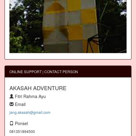
ONLINE SUPPORT | CONTACT PERSON
AKASAH ADVENTURE
Fitri Rahma Ayu
Email
jang.akasah@gmail.com
Ponsel
081351894500