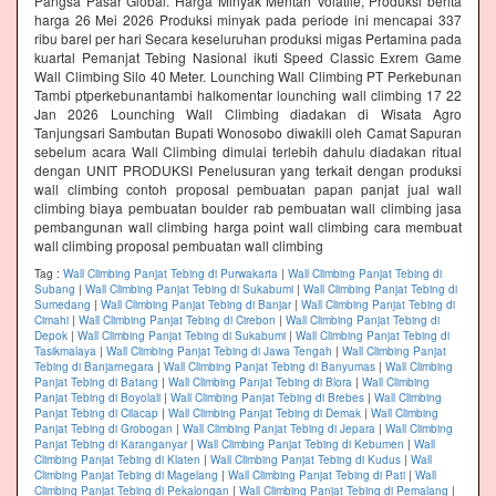
Pangsa Pasar Global. Harga Minyak Mentah Volatile, Produksi berita
harga 26 Mei 2026 Produksi minyak pada periode ini mencapai 337
ribu barel per hari Secara keseluruhan produksi migas Pertamina pada
kuartal Pemanjat Tebing Nasional ikuti Speed Classic Exrem Game
Wall Climbing Silo 40 Meter. Lounching Wall Climbing PT Perkebunan
Tambi ptperkebunantambi halkomentar lounching wall climbing 17 22
Jan 2026 Lounching Wall Climbing diadakan di Wisata Agro
Tanjungsari Sambutan Bupati Wonosobo diwakili oleh Camat Sapuran
sebelum acara Wall Climbing dimulai terlebih dahulu diadakan ritual
dengan UNIT PRODUKSI Penelusuran yang terkait dengan produksi
wall climbing contoh proposal pembuatan papan panjat jual wall
climbing biaya pembuatan boulder rab pembuatan wall climbing jasa
pembangunan wall climbing harga point wall climbing cara membuat
wall climbing proposal pembuatan wall climbing
Tag :
Wall Climbing Panjat Tebing di Purwakarta
|
Wall Climbing Panjat Tebing di
Subang
|
Wall Climbing Panjat Tebing di Sukabumi
|
Wall Climbing Panjat Tebing di
Sumedang
|
Wall Climbing Panjat Tebing di Banjar
|
Wall Climbing Panjat Tebing di
Cimahi
|
Wall Climbing Panjat Tebing di Cirebon
|
Wall Climbing Panjat Tebing di
Depok
|
Wall Climbing Panjat Tebing di Sukabumi
|
Wall Climbing Panjat Tebing di
Tasikmalaya
|
Wall Climbing Panjat Tebing di Jawa Tengah
|
Wall Climbing Panjat
Tebing di Banjarnegara
|
Wall Climbing Panjat Tebing di Banyumas
|
Wall Climbing
Panjat Tebing di Batang
|
Wall Climbing Panjat Tebing di Blora
|
Wall Climbing
Panjat Tebing di Boyolali
|
Wall Climbing Panjat Tebing di Brebes
|
Wall Climbing
Panjat Tebing di Cilacap
|
Wall Climbing Panjat Tebing di Demak
|
Wall Climbing
Panjat Tebing di Grobogan
|
Wall Climbing Panjat Tebing di Jepara
|
Wall Climbing
Panjat Tebing di Karanganyar
|
Wall Climbing Panjat Tebing di Kebumen
|
Wall
Climbing Panjat Tebing di Klaten
|
Wall Climbing Panjat Tebing di Kudus
|
Wall
Climbing Panjat Tebing di Magelang
|
Wall Climbing Panjat Tebing di Pati
|
Wall
Climbing Panjat Tebing di Pekalongan
|
Wall Climbing Panjat Tebing di Pemalang
|