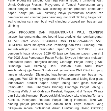
Panel Fiberglass Dinding Olahraga Panjat Tebing ( Climbing Wall)
Untuk Olahraga Prestasi, Playground di Tempat Penelusuran yang
terkait dengan produksi wall climbing contoh proposal pembuatan
papan panjat jual wall climbing biaya pembuatan boulder rab
pembuatan wall climbing jasa pembangunan wall climbing harga point
wall climbing cara membuat wall climbing proposal pembuatan wall
climbing
JASA PRODUKSI DAN PEMBANGUNAN WALL CLIMBING
jasapembangunanwahanaoutbound jasa produksi dan pembangunan
13 Apr 2026 JASA PRODUKSI DAN PEMBANGUNAN WALL
CLIMBING. Kami melayani Jasa Pembangunan Wall Climbing untuk
seluruh wilayah Jasa Pembuatan Papan Panjat | SKY ROPE | Jasa
pembersih kaca skyrope 2026 03 jasa pembuatan papan panjat 2
Mar 2026 Jasa Pembuatan Papan Panjat. Skyrope Indonesia melayani
pembuatan panel fiberglass dinding Olahraga Panjat Tebing ( Wall
Climbing) Wall Climbing Baru Sekolah Alam Nurul Islam
sekolahalamjogja News Sudah saatnya wahana Wall Climbing yang
lama untuk pensiun. Disamping juga belum permanen pembuatannya,
pengganti Wall Climbing yang baru ini Papan panjat tebing fiber glass
indonetwork product papan panjat tebing fiber glass Melayani
Pembuatan Panel Fiberglass Dinding Olahraga Panjat Tebing (
Climbing Wall) Untuk Olahraga Prestasi, Playground di Tempat Wisata
dan Sekolah, Kuntono | Facebook id id.facebook toke.climbing Tentang
Kuntono. Pekerjaan. Federasi Panjat Tebing Indonesia Toke wall
dinding panjat produksi toke adalah hasil karya manual yang
dikerjakan secara profesional. disain FilmGunung Hiking Climbing