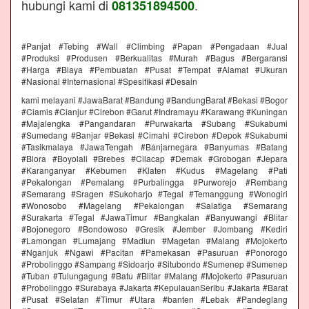
hubungi kami di
.
081351894500
#Panjat #Tebing #Wall #Climbing #Papan #Pengadaan #Jual
#Produksi #Produsen #Berkualitas #Murah #Bagus #Bergaransi
#Harga #Biaya #Pembuatan #Pusat #Tempat #Alamat #Ukuran
#Nasional #Internasional #Spesifikasi #Desain
kami melayani #JawaBarat #Bandung #BandungBarat #Bekasi #Bogor
#Ciamis #Cianjur #Cirebon #Garut #Indramayu #Karawang #Kuningan
#Majalengka #Pangandaran #Purwakarta #Subang #Sukabumi
#Sumedang #Banjar #Bekasi #Cimahi #Cirebon #Depok #Sukabumi
#Tasikmalaya #JawaTengah #Banjarnegara #Banyumas #Batang
#Blora #Boyolali #Brebes #Cilacap #Demak #Grobogan #Jepara
#Karanganyar #Kebumen #Klaten #Kudus #Magelang #Pati
#Pekalongan #Pemalang #Purbalingga #Purworejo #Rembang
#Semarang #Sragen #Sukoharjo #Tegal #Temanggung #Wonogiri
#Wonosobo #Magelang #Pekalongan #Salatiga #Semarang
#Surakarta #Tegal #JawaTimur #Bangkalan #Banyuwangi #Blitar
#Bojonegoro #Bondowoso #Gresik #Jember #Jombang #Kediri
#Lamongan #Lumajang #Madiun #Magetan #Malang #Mojokerto
#Nganjuk #Ngawi #Pacitan #Pamekasan #Pasuruan #Ponorogo
#Probolinggo #Sampang #Sidoarjo #Situbondo #Sumenep #Sumenep
#Tuban #Tulungagung #Batu #Blitar #Malang #Mojokerto #Pasuruan
#Probolinggo #Surabaya #Jakarta #KepulauanSeribu #Jakarta #Barat
#Pusat #Selatan #Timur #Utara #banten #Lebak #Pandeglang