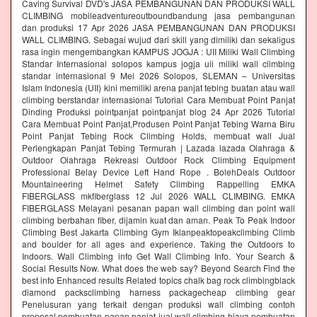
Caving Survival DVD's JASA PEMBANGUNAN DAN PRODUKSI WALL
CLIMBING mobileadventureoutboundbandung jasa pembangunan
dan produksi 17 Apr 2026 JASA PEMBANGUNAN DAN PRODUKSI
WALL CLIMBING. Sebagai wujud dari skill yang dimiliki dan sekaligus
rasa ingin mengembangkan KAMPUS JOGJA : UII Miliki Wall Climbing
Standar Internasional solopos kampus jogja uii miliki wall climbing
standar internasional 9 Mei 2026 Solopos, SLEMAN – Universitas
Islam Indonesia (UII) kini memiliki arena panjat tebing buatan atau wall
climbing berstandar internasional Tutorial Cara Membuat Point Panjat
Dinding Produksi pointpanjat pointpanjat blog 24 Apr 2026 Tutorial
Cara Membuat Point Panjat,Produsen Point Panjat Tebing Warna Biru
Point Panjat Tebing Rock Climbing Holds, membuat wall Jual
Perlengkapan Panjat Tebing Termurah | Lazada lazada Olahraga &
Outdoor Olahraga Rekreasi Outdoor Rock Climbing Equipment
Professional Belay Device Left Hand Rope . BolehDeals Outdoor
Mountaineering Helmet Safety Climbing Rappelling EMKA
FIBERGLASS mkfiberglass 12 Jul 2026 WALL CLIMBING. EMKA
FIBERGLASS Melayani pesanan papan wall climbing dan point wall
climbing berbahan fiber, dijamin kuat dan aman. Peak To Peak Indoor
Climbing Best Jakarta Climbing Gym‎ Iklanpeaktopeakclimbing Climb
and boulder for all ages and experience. Taking the Outdoors to
Indoors. Wall Climbing‎ info Get Wall Climbing Info. Your Search &
Social Results Now. What does the web say? Beyond Search Find the
best info Enhanced results Related topics chalk bag rock climbingblack
diamond packsclimbing harness packagecheap climbing gear
Penelusuran yang terkait dengan produksi wall climbing contoh
proposal pembuatan papan panjat jual wall climbing biaya pembuatan