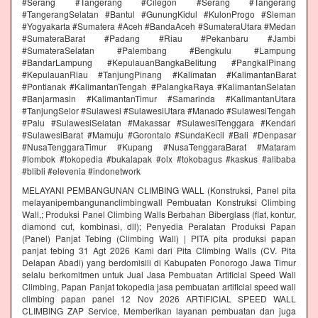
#Serang #Tangerang #Cilegon #Serang #Tangerang
#TangerangSelatan #Bantul #GunungKidul #KulonProgo #Sleman
#Yogyakarta #Sumatera #Aceh #BandaAceh #SumateraUtara #Medan
#SumateraBarat #Padang #Riau #Pekanbaru #Jambi
#SumateraSelatan #Palembang #Bengkulu #Lampung
#BandarLampung #KepulauanBangkaBelitung #PangkalPinang
#KepulauanRiau #TanjungPinang #Kalimatan #KalimantanBarat
#Pontianak #KalimantanTengah #PalangkaRaya #KalimantanSelatan
#Banjarmasin #KalimantanTimur #Samarinda #KalimantanUtara
#TanjungSelor #Sulawesi #SulawesiUtara #Manado #SulawesiTengah
#Palu #SulawesiSelatan #Makassar #SulawesiTenggara #Kendari
#SulawesiBarat #Mamuju #Gorontalo #SundaKecil #Bali #Denpasar
#NusaTenggaraTimur #Kupang #NusaTenggaraBarat #Mataram
#lombok #tokopedia #bukalapak #olx #tokobagus #kaskus #alibaba
#blibli #elevenia #indonetwork
MELAYANI PEMBANGUNAN CLIMBING WALL (Konstruksi, Panel pita
melayanipembangunanclimbingwall Pembuatan Konstruksi Climbing
Wall,; Produksi Panel Climbing Walls Berbahan Biberglass (flat, kontur,
diamond cut, kombinasi, dll); Penyedia Peralatan Produksi Papan
(Panel) Panjat Tebing (Climbing Wall) | PITA pita produksi papan
panjat tebing 31 Agt 2026 Kami dari Pita Climbing Walls (CV. Pita
Delapan Abadi) yang berdomisili di Kabupaten Ponorogo Jawa Timur
selalu berkomitmen untuk Jual Jasa Pembuatan Artificial Speed Wall
Climbing, Papan Panjat tokopedia jasa pembuatan artificial speed wall
climbing papan panel 12 Nov 2026 ARTIFICIAL SPEED WALL
CLIMBING ZAP Service, Memberikan layanan pembuatan dan juga