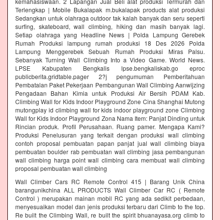
kemahasiswaan. 2 Lapangan Jual Beli alat produksi Termurah dan
Terlengkap | Mobile Bukalapak m.bukalapak products alat produksi
Sedangkan untuk olahraga outdoor tak kalah banyak dan seru seperti
surfing, skateboard, wall climbing, hiking dan masih banyak lagi.
Setiap olahraga yang Headline News | Polda Lampung Gerebek
Rumah Produksi lampung rumah produksi 18 Des 2026 Polda
Lampung Menggerebek Sebuah Rumah Produksi Miras Palsu.
Sebanyak Turning Wall Climbing Into a Video Game. World News.
LPSE Kabupaten Bengkalis lpse.bengkaliskab.go eproc
publicberita.gridtable.pager 2?j pengumuman Pemberitahuan
Pembatalan Paket Pekerjaan Pembangunan Wall Climbing Aanwijzing
Pengadaan Bahan Kimia untuk Produksi Air Bersih PDAM Kab.
Climbing Wall for Kids Indoor Playground Zone Cina Shanghai Mutong
mutongplay id climbing wall for kids indoor playground zone Climbing
Wall for Kids Indoor Playground Zona Nama Item: Panjat Dinding untuk
Rincian produk. Profil Perusahaan. Ruang pamer. Mengapa Kami?
Produksi Penelusuran yang terkait dengan produksi wall climbing
contoh proposal pembuatan papan panjat jual wall climbing biaya
pembuatan boulder rab pembuatan wall climbing jasa pembangunan
wall climbing harga point wall climbing cara membuat wall climbing
proposal pembuatan wall climbing
Wall Climber Cars RC Remote Control 415 | Barang Unik China
barangunikchina ALL PRODUCTS Wall Climber Car RC ( Remote
Control ) merupakan mainan mobil RC yang ada sedikit perbedaan,
menyesuaikan model dan jenis produksi terbaru dari Climb to the top.
Re built the Climbing Wall, re built the spirit bhuanayasa.org climb to