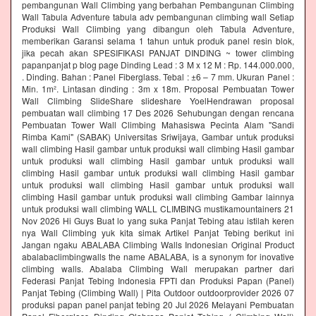
pembangunan Wall Climbing yang berbahan Pembangunan Climbing
Wall Tabula Adventure tabula adv pembangunan climbing wall Setiap
Produksi Wall Climbing yang dibangun oleh Tabula Adventure,
memberikan Garansi selama 1 tahun untuk produk panel resin blok,
jika pecah akan SPESIFIKASI PANJAT DINDING ~ tower climbing
papanpanjat p blog page Dinding Lead : 3 M x 12 M : Rp. 144.000.000,
. Dinding. Bahan : Panel Fiberglass. Tebal : ±6 – 7 mm. Ukuran Panel :
Min. 1m². Lintasan dinding : 3m x 18m. Proposal Pembuatan Tower
Wall Climbing SlideShare slideshare YoelHendrawan proposal
pembuatan wall climbing 17 Des 2026 Sehubungan dengan rencana
Pembuatan Tower Wall Climbing Mahasiswa Pecinta Alam "Sandi
Rimba Kami" (SABAK) Universitas Sriwijaya, Gambar untuk produksi
wall climbing Hasil gambar untuk produksi wall climbing Hasil gambar
untuk produksi wall climbing Hasil gambar untuk produksi wall
climbing Hasil gambar untuk produksi wall climbing Hasil gambar
untuk produksi wall climbing Hasil gambar untuk produksi wall
climbing Hasil gambar untuk produksi wall climbing Gambar lainnya
untuk produksi wall climbing WALL CLIMBING mustikamountainers 21
Nov 2026 Hi Guys Buat lo yang suka Panjat Tebing atau istilah keren
nya Wall Climbing yuk kita simak Artikel Panjat Tebing berikut ini
Jangan ngaku ABALABA Climbing Walls Indonesian Original Product
abalabaclimbingwalls the name ABALABA, is a synonym for inovative
climbing walls. Abalaba Climbing Wall merupakan partner dari
Federasi Panjat Tebing Indonesia FPTI dan Produksi Papan (Panel)
Panjat Tebing (Climbing Wall) | Pita Outdoor outdoorprovider 2026 07
produksi papan panel panjat tebing 20 Jul 2026 Melayani Pembuatan