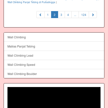
Wall Climbing Panjat Tebing di Purbalingga
|
(current)
1
2
3
4
...
124
Wall Climbing
Matras Panjat Tebing
Wall Climbing Lead
Wall Climbing Speed
Wall Climbing Boulder