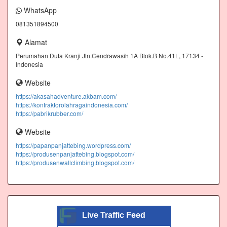
WhatsApp
081351894500
Alamat
Perumahan Duta Kranji Jln.Cendrawasih 1A Blok.B No.41L, 17134 -
Indonesia
Website
https://akasahadventure.akbam.com/
https://kontraktorolahragaindonesia.com/
https://pabrikrubber.com/
Website
https://papanpanjattebing.wordpress.com/
https://produsenpanjattebing.blogspot.com/
https://produsenwallclimbing.blogspot.com/
Live Traffic Feed