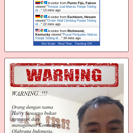
A visitor from
Punto Fijo, Falcon
viewed "
Tempat Jual Matras Panjat Tebing
di…
"
13 mins ago
A visitor from
Eschborn, Hessen
viewed "
Order Wall Climbing Panjat Tebing
di…
"
22 mins ago
A visitor from
Richmond,
Kentucky
viewed "
Pusat Penjualan Matras
Panjat Tebing di…
"
34 mins ago
Get Script
Real Time
Tracking ON