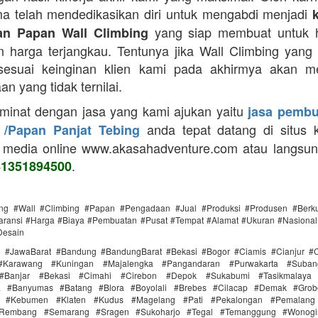
a telah mendedikasikan diri untuk mengabdi menjadi
yang siap membuat untuk h
n Papan Wall Climbing
 harga terjangkau. Tentunya jika Wall Climbing yang
 sesuai keinginan klien kami pada akhirmya akan m
n yang tidak ternilai.
 minat dengan jasa yang kami ajukan yaitu
jasa pembu
anda tepat datang di situs 
 /Papan Panjat Tebing
 media online www.akasahadventure.com atau langsu
.
81351894500
ing #Wall #Climbing #Papan #Pengadaan #Jual #Produksi #Produsen #Berku
ransi #Harga #Biaya #Pembuatan #Pusat #Tempat #Alamat #Ukuran #Nasional 
Desain
i #JawaBarat #Bandung #BandungBarat #Bekasi #Bogor #Ciamis #Cianjur #C
#Karawang #Kuningan #Majalengka #Pangandaran #Purwakarta #Suba
Banjar #Bekasi #Cimahi #Cirebon #Depok #Sukabumi #Tasikmalaya
ra #Banyumas #Batang #Blora #Boyolali #Brebes #Cilacap #Demak #Grob
r #Kebumen #Klaten #Kudus #Magelang #Pati #Pekalongan #Pemalang 
#Rembang #Semarang #Sragen #Sukoharjo #Tegal #Temanggung #Wonogi