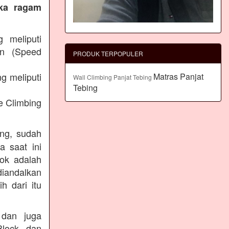
eka ragam
g meliputi
an (Speed
PRODUK TERPOPULER
g meliputi
Matras Panjat
Wall Climbing Panjat Tebing
Tebing
e Climbing
ing, sudah
a saat ini
lok adalah
diandalkan
h dari itu
 dan juga
Block dan