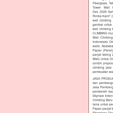
Fiberglass. T
Tower Wall C
Des 2026 Seh
Rimba Kami" (S
wall climbing
gambar untuk 
wall climbing
CLIMBING must
Wall Climbing
Indonesian Or
walls. Abalab
Papan (Panel)
panjat tebing
Wall) Untuk Ol
contoh propos
climbing jasa
pembuatan wal
JASA PRODUK
dan pembang
Jasa Pembangu
pembersih kac
Skyrope Indone
Climbing Baru
lama untuk pe
Papan panjat t
Fiberglass Di