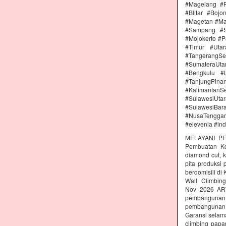
#Magelang #P
#Blitar #Boj
#Magetan #Ma
#Sampang #S
#Mojokerto #P
#Timur #Uta
#TangerangSe
#SumateraUta
#Bengkulu #
#TanjungPin
#KalimantanSe
#SulawesiUtar
#SulawesiBa
#NusaTenggara
#elevenia #in
MELAYANI PE
Pembuatan Kon
diamond cut, k
pita produksi
berdomisili di
Wall Climbing
Nov 2026 AR
pembangunan 
pembangunan c
Garansi selam
climbing papa