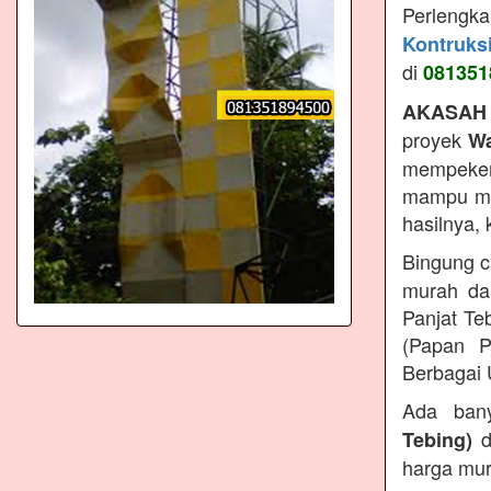
Perlengk
Kontruks
di
081351
AKASAH
proyek
Wa
mempeker
mampu men
hasilnya,
Bingung c
murah da
Panjat Te
(Papan P
Berbagai 
Ada ban
d
Tebing)
harga mur