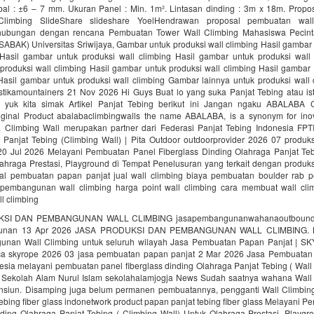
ebal : ±6 – 7 mm. Ukuran Panel : Min. 1m². Lintasan dinding : 3m x 18m. Prop
limbing SlideShare slideshare YoelHendrawan proposal pembuatan wal
ubungan dengan rencana Pembuatan Tower Wall Climbing Mahasiswa Pecint
ABAK) Universitas Sriwijaya, Gambar untuk produksi wall climbing Hasil gambar
 Hasil gambar untuk produksi wall climbing Hasil gambar untuk produksi wall 
produksi wall climbing Hasil gambar untuk produksi wall climbing Hasil gambar 
 Hasil gambar untuk produksi wall climbing Gambar lainnya untuk produksi wall
ikamountainers 21 Nov 2026 Hi Guys Buat lo yang suka Panjat Tebing atau ist
 yuk kita simak Artikel Panjat Tebing berikut ini Jangan ngaku ABALABA 
iginal Product abalabaclimbingwalls the name ABALABA, is a synonym for inov
a Climbing Wall merupakan partner dari Federasi Panjat Tebing Indonesia FPT
 Panjat Tebing (Climbing Wall) | Pita Outdoor outdoorprovider 2026 07 produk
 20 Jul 2026 Melayani Pembuatan Panel Fiberglass Dinding Olahraga Panjat Teb
ahraga Prestasi, Playground di Tempat Penelusuran yang terkait dengan produks
al pembuatan papan panjat jual wall climbing biaya pembuatan boulder rab 
 pembangunan wall climbing harga point wall climbing cara membuat wall cli
l climbing
SI DAN PEMBANGUNAN WALL CLIMBING jasapembangunanwahanaoutbound j
unan 13 Apr 2026 JASA PRODUKSI DAN PEMBANGUNAN WALL CLIMBING. K
nan Wall Climbing untuk seluruh wilayah Jasa Pembuatan Papan Panjat | S
a skyrope 2026 03 jasa pembuatan papan panjat 2 Mar 2026 Jasa Pembuatan
sia melayani pembuatan panel fiberglass dinding Olahraga Panjat Tebing ( Wall
 Sekolah Alam Nurul Islam sekolahalamjogja News Sudah saatnya wahana Wall
nsiun. Disamping juga belum permanen pembuatannya, pengganti Wall Climbing
ebing fiber glass indonetwork product papan panjat tebing fiber glass Melayani 
nding Olahraga Panjat Tebing ( Climbing Wall) Untuk Olahraga Prestasi, Playgr