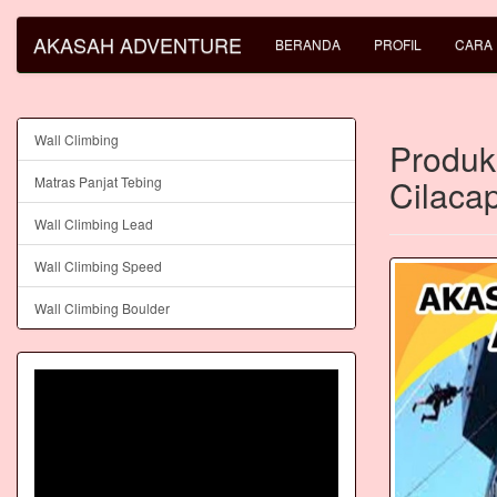
AKASAH ADVENTURE
BERANDA
PROFIL
CARA
Wall Climbing
Produks
Cilaca
Matras Panjat Tebing
Wall Climbing Lead
Wall Climbing Speed
Wall Climbing Boulder