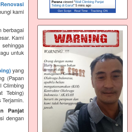
Parana
viewed "
Wall Climbing Panjat
Renovasi
Tebing di Garut
"
5 mins ago
bungi kami
Get Script
Real Time
Tracking ON
 berbagai
esar. Kami
 sehingga
ragu untuk
yang
bing)
ng (Papan
l Climbing
t Tebing)
 Terjamin.
an Panjat
ksi dengan