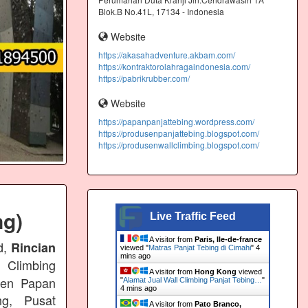
Blok.B No.41L, 17134 - Indonesia
Website
https://akasahadventure.akbam.com/
https://kontraktorolahragaindonesia.com/
https://pabrikrubber.com/
Website
https://papanpanjattebing.wordpress.com/
https://produsenpanjattebing.blogspot.com/
https://produsenwallclimbing.blogspot.com/
ng)
Live Traffic Feed
A visitor from
Paris, Ile-de-france
d,
Rincian
viewed "
Matras Panjat Tebing di Cimahi
"
4
mins ago
 Climbing
A visitor from
Hong Kong
viewed
usen Papan
"
Alamat Jual Wall Climbing Panjat Tebing…
"
5 mins ago
ng, Pusat
A visitor from
Pato Branco,