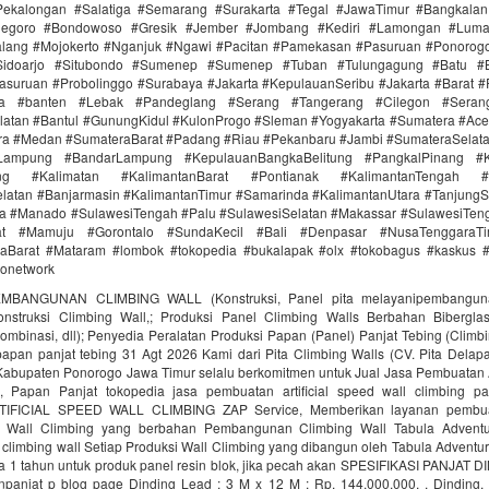
ekalongan #Salatiga #Semarang #Surakarta #Tegal #JawaTimur #Bangkala
onegoro #Bondowoso #Gresik #Jember #Jombang #Kediri #Lamongan #Lum
lang #Mojokerto #Nganjuk #Ngawi #Pacitan #Pamekasan #Pasuruan #Ponorogo
idoarjo #Situbondo #Sumenep #Sumenep #Tuban #Tulungagung #Batu #Bl
asuruan #Probolinggo #Surabaya #Jakarta #KepulauanSeribu #Jakarta #Barat #
ra #banten #Lebak #Pandeglang #Serang #Tangerang #Cilegon #Seran
latan #Bantul #GunungKidul #KulonProgo #Sleman #Yogyakarta #Sumatera #Ac
ra #Medan #SumateraBarat #Padang #Riau #Pekanbaru #Jambi #SumateraSelat
Lampung #BandarLampung #KepulauanBangkaBelitung #PangkalPinang #K
ang #Kalimatan #KalimantanBarat #Pontianak #KalimantanTengah #
latan #Banjarmasin #KalimantanTimur #Samarinda #KalimantanUtara #TanjungS
a #Manado #SulawesiTengah #Palu #SulawesiSelatan #Makassar #SulawesiTen
rat #Mamuju #Gorontalo #SundaKecil #Bali #Denpasar #NusaTenggaraT
Barat #Mataram #lombok #tokopedia #bukalapak #olx #tokobagus #kaskus #a
donetwork
MBANGUNAN CLIMBING WALL (Konstruksi, Panel pita melayanipembangunan
struksi Climbing Wall,; Produksi Panel Climbing Walls Berbahan Biberglass 
ombinasi, dll); Penyedia Peralatan Produksi Papan (Panel) Panjat Tebing (Climbi
 papan panjat tebing 31 Agt 2026 Kami dari Pita Climbing Walls (CV. Pita Delap
 Kabupaten Ponorogo Jawa Timur selalu berkomitmen untuk Jual Jasa Pembuatan A
, Papan Panjat tokopedia jasa pembuatan artificial speed wall climbing 
TIFICIAL SPEED WALL CLIMBING ZAP Service, Memberikan layanan pembua
Wall Climbing yang berbahan Pembangunan Climbing Wall Tabula Adventu
limbing wall Setiap Produksi Wall Climbing yang dibangun oleh Tabula Adventu
a 1 tahun untuk produk panel resin blok, jika pecah akan SPESIFIKASI PANJAT D
npanjat p blog page Dinding Lead : 3 M x 12 M : Rp. 144.000.000, . Dinding.