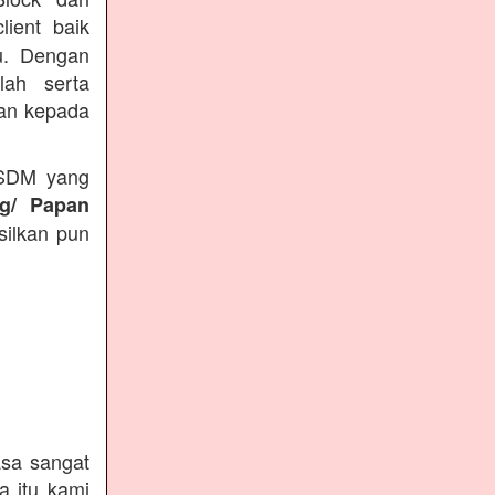
lient baik
du. Dengan
lah serta
kan kepada
 SDM yang
ng/ Papan
silkan pun
sa sangat
a itu kami