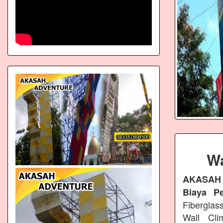
Wa
AKASAH
Biaya P
Fiberglas
Wall Cli