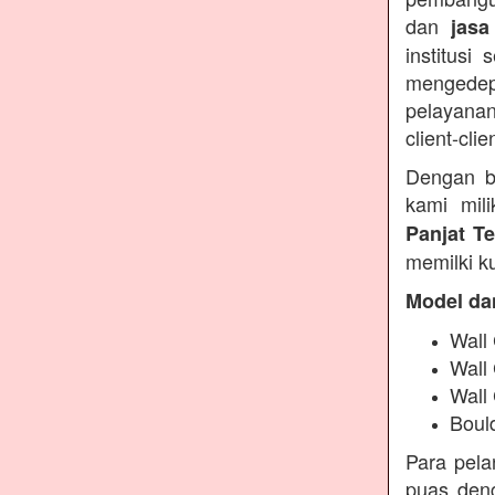
dan
jasa
institusi
mengedep
pelayanan
client-clie
Dengan b
kami mil
Panjat T
memilki ku
Model da
Wall 
Wall
Wall
Boul
Para pel
puas deng