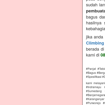
sudah lam
pembuata
bagus dan
hasilnya
kebahagiaa
jika anda
Climbing
berada di
kami di
0
#Panjat #Teb
#Bagus #Berga
#Spesifikasi #
kami melayan
#Indramayu 
#Sumedang #
#Banjarnega
#Karanganya
#Purworejo 