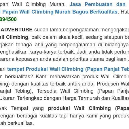
apan Wall Climbing Murah,
Jasa Pembuatan dan 
, Hu
i Papan Wall Climbing Murah Bagus Berkualitas
894500
sudah lama berpengalaman mengerjakan
 ADVENTURE
, baik dalam skala kecil, sedang ataupun b
ll Climbing
jakan tenaga ahli yang berpengalaman di bidangnya
ghasilkan karya-karya terbaik. Jadi anda tidak perlu 
 karena kepuasan anda adalah prioritas utama bagi kami.
ari
tempat Produksi Wall Climbing (Papan Panjat Te
n berkualitas? Kami menawarkan produk Wall Climbi
bing) dengan kualitas terbaik untuk anda. Produsen Wal
anjat Tebing), Tersedia Wall Climbing (Papan Panja
Ukuran Terlengkap dengan Harga Termurah dan Kualitas
yak Tempat yang
produksi Wall Climbing (Pap
engan berbagai kualitas tapi hanya kami yang produ
ah berkualitas.