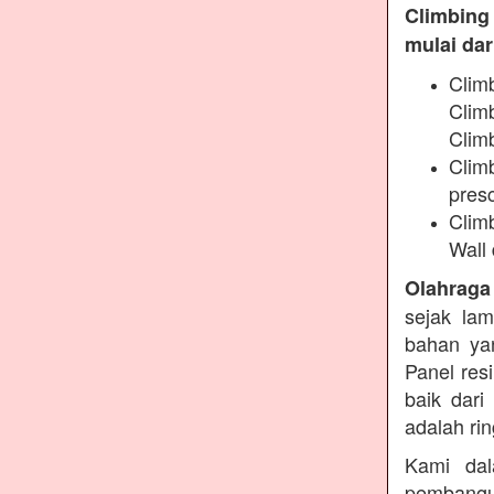
Climbing
mulai dari
Clim
Clim
Climb
Climb
presc
Clim
Wall 
Olahraga
sejak lam
bahan yan
Panel res
baik dari
adalah ri
Kami dal
pembangu