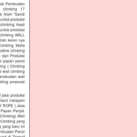
osal Pembuatan
l climbing 17
a Alam "Sandi
 untuk produksi
climbing Hasil
untuk produksi
 climbing WALL
ilah keren nya
Climbing Walls
ative climbing
I dan Produksi
si papan panel
ing ( Climbing
i wall climbing
pembuatan wall
mbing proposal
asa produksi
ami melayani
KY ROPE | Jasa
 Papan Panjat.
 Climbing) Wall
 Climbing yang
 yang baru ini
Pembuatan Panel
ound di Tempat