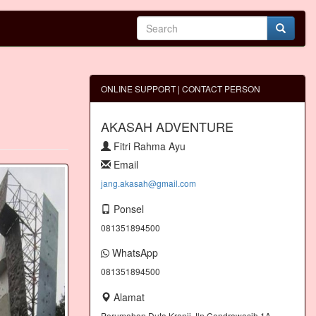
ONLINE SUPPORT | CONTACT PERSON
AKASAH ADVENTURE
Fitri Rahma Ayu
Email
jang.akasah@gmail.com
Ponsel
081351894500
WhatsApp
081351894500
Alamat
Perumahan Duta Kranji Jln.Cendrawasih 1A