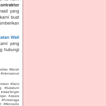
kontraktor
asil yang
 kami buat
emberikan
atan Wall
kami yang
ng hubungi
alitas #Murah
#Internasional
irebon #Garut
ng #Sukabumi
 #JawaTengah
ogan #Jepara
#Purbalingga
ri #Wonosobo