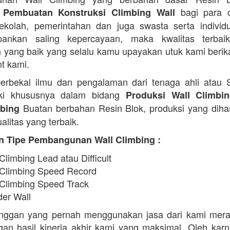
bagi para c
 Pembuatan Konstruksi Climbing Wall
 sekolah, pemerintahan dan juga swasta serta indivi
ankan saling kepercayaan, maka kwalitas terbaik
 yang baik yang selalu kamu upayakan utuk kami beri
nt kami.
erbekal ilmu dan pengalaman dari tenaga ahli atau
iki khususnya dalam bidang
Produksi Wall Climbi
Buatan berbahan Resin Blok, produksi yang diha
ebing
alitas yang terbaik.
n Tipe Pembangunan Wall Climbing :
Climbing Lead atau Difficult
 Climbing Speed Record
 Climbing Speed Track
der Wall
anggan yang pernah menggunakan jasa dari kami mera
an hasil kinerja akhir kami yang maksimal. Oleh karn