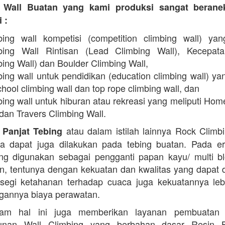
 Wall Buatan yang kami produksi sangat beran
 :
bing wall kompetisi (competition climbing wall) yan
bing Wall Rintisan (Lead Climbing Wall), Kecepat
ing Wall) dan Boulder Climbing Wall,
ing wall untuk pendidikan (education climbing wall) yan
hool climbing wall dan top rope climbing wall, dan
bing wall untuk hiburan atau rekreasi yang meliputi Hom
dan Travers Climbing Wall.
atau dalam istilah lainnya Rock Climb
 Panjat Tebing
a dapat juga dilakukan pada tebing buatan. Pada er
g digunakan sebagai pengganti papan kayu/ multi b
in, tentunya dengan kekuatan dan kwalitas yang dapat 
 segi ketahanan terhadap cuaca juga kekuatannya lebi
ngannya biaya perawatan.
am hal ini juga memberikan layanan pembuatan
nan Wall Climbing yang berbahan dasar Resin 