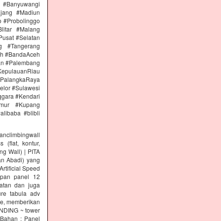
n #Banyuwangi
ajang #Madiun
 #Probolinggo
itar #Malang
Pusat #Selatan
g #Tangerang
eh #BandaAceh
an #Palembang
epulauanRiau
PalangkaRaya
elor #Sulawesi
ggara #Kendari
imur #Kupang
libaba #blibli
climbingwall
(flat, kontur,
ng Wall) | PITA
an Abadi) yang
rtificial Speed
papan panel 12
tan dan juga
re tabula adv
re, memberikan
INDING ~ tower
 Bahan : Panel