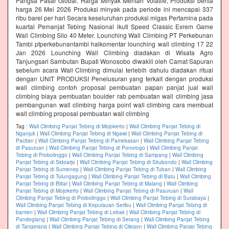
Pangsa Pasar Global. Harga Minyak Mentah Volatile, Produksi berita
harga 26 Mei 2026 Produksi minyak pada periode ini mencapai 337
ribu barel per hari Secara keseluruhan produksi migas Pertamina pada
kuartal Pemanjat Tebing Nasional ikuti Speed Classic Exrem Game
Wall Climbing Silo 40 Meter. Lounching Wall Climbing PT Perkebunan
Tambi ptperkebunantambi halkomentar lounching wall climbing 17 22
Jan 2026 Lounching Wall Climbing diadakan di Wisata Agro
Tanjungsari Sambutan Bupati Wonosobo diwakili oleh Camat Sapuran
sebelum acara Wall Climbing dimulai terlebih dahulu diadakan ritual
dengan UNIT PRODUKSI Penelusuran yang terkait dengan produksi
wall climbing contoh proposal pembuatan papan panjat jual wall
climbing biaya pembuatan boulder rab pembuatan wall climbing jasa
pembangunan wall climbing harga point wall climbing cara membuat
wall climbing proposal pembuatan wall climbing
Tag :
Wall Climbing Panjat Tebing di Mojokerto
|
Wall Climbing Panjat Tebing di
Nganjuk
|
Wall Climbing Panjat Tebing di Ngawi
|
Wall Climbing Panjat Tebing di
Pacitan
|
Wall Climbing Panjat Tebing di Pamekasan
|
Wall Climbing Panjat Tebing
di Pasuruan
|
Wall Climbing Panjat Tebing di Ponorogo
|
Wall Climbing Panjat
Tebing di Probolinggo
|
Wall Climbing Panjat Tebing di Sampang
|
Wall Climbing
Panjat Tebing di Sidoarjo
|
Wall Climbing Panjat Tebing di Situbondo
|
Wall Climbing
Panjat Tebing di Sumenep
|
Wall Climbing Panjat Tebing di Tuban
|
Wall Climbing
Panjat Tebing di Tulungagung
|
Wall Climbing Panjat Tebing di Batu
|
Wall Climbing
Panjat Tebing di Blitar
|
Wall Climbing Panjat Tebing di Malang
|
Wall Climbing
Panjat Tebing di Mojokerto
|
Wall Climbing Panjat Tebing di Pasuruan
|
Wall
Climbing Panjat Tebing di Probolinggo
|
Wall Climbing Panjat Tebing di Surabaya
|
Wall Climbing Panjat Tebing di Kepulauan Seribu
|
Wall Climbing Panjat Tebing di
banten
|
Wall Climbing Panjat Tebing di Lebak
|
Wall Climbing Panjat Tebing di
Pandeglang
|
Wall Climbing Panjat Tebing di Serang
|
Wall Climbing Panjat Tebing
di Tangerang
|
Wall Climbing Panjat Tebing di Cilegon
|
Wall Climbing Panjat Tebing