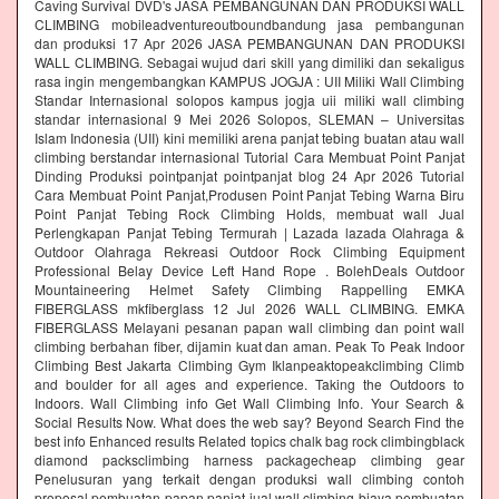
Caving Survival DVD's JASA PEMBANGUNAN DAN PRODUKSI WALL
CLIMBING mobileadventureoutboundbandung jasa pembangunan
dan produksi 17 Apr 2026 JASA PEMBANGUNAN DAN PRODUKSI
WALL CLIMBING. Sebagai wujud dari skill yang dimiliki dan sekaligus
rasa ingin mengembangkan KAMPUS JOGJA : UII Miliki Wall Climbing
Standar Internasional solopos kampus jogja uii miliki wall climbing
standar internasional 9 Mei 2026 Solopos, SLEMAN – Universitas
Islam Indonesia (UII) kini memiliki arena panjat tebing buatan atau wall
climbing berstandar internasional Tutorial Cara Membuat Point Panjat
Dinding Produksi pointpanjat pointpanjat blog 24 Apr 2026 Tutorial
Cara Membuat Point Panjat,Produsen Point Panjat Tebing Warna Biru
Point Panjat Tebing Rock Climbing Holds, membuat wall Jual
Perlengkapan Panjat Tebing Termurah | Lazada lazada Olahraga &
Outdoor Olahraga Rekreasi Outdoor Rock Climbing Equipment
Professional Belay Device Left Hand Rope . BolehDeals Outdoor
Mountaineering Helmet Safety Climbing Rappelling EMKA
FIBERGLASS mkfiberglass 12 Jul 2026 WALL CLIMBING. EMKA
FIBERGLASS Melayani pesanan papan wall climbing dan point wall
climbing berbahan fiber, dijamin kuat dan aman. Peak To Peak Indoor
Climbing Best Jakarta Climbing Gym‎ Iklanpeaktopeakclimbing Climb
and boulder for all ages and experience. Taking the Outdoors to
Indoors. Wall Climbing‎ info Get Wall Climbing Info. Your Search &
Social Results Now. What does the web say? Beyond Search Find the
best info Enhanced results Related topics chalk bag rock climbingblack
diamond packsclimbing harness packagecheap climbing gear
Penelusuran yang terkait dengan produksi wall climbing contoh
proposal pembuatan papan panjat jual wall climbing biaya pembuatan