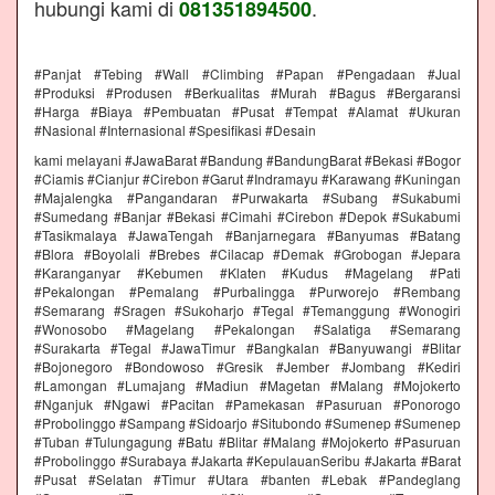
hubungi kami di
.
081351894500
#Panjat #Tebing #Wall #Climbing #Papan #Pengadaan #Jual
#Produksi #Produsen #Berkualitas #Murah #Bagus #Bergaransi
#Harga #Biaya #Pembuatan #Pusat #Tempat #Alamat #Ukuran
#Nasional #Internasional #Spesifikasi #Desain
kami melayani #JawaBarat #Bandung #BandungBarat #Bekasi #Bogor
#Ciamis #Cianjur #Cirebon #Garut #Indramayu #Karawang #Kuningan
#Majalengka #Pangandaran #Purwakarta #Subang #Sukabumi
#Sumedang #Banjar #Bekasi #Cimahi #Cirebon #Depok #Sukabumi
#Tasikmalaya #JawaTengah #Banjarnegara #Banyumas #Batang
#Blora #Boyolali #Brebes #Cilacap #Demak #Grobogan #Jepara
#Karanganyar #Kebumen #Klaten #Kudus #Magelang #Pati
#Pekalongan #Pemalang #Purbalingga #Purworejo #Rembang
#Semarang #Sragen #Sukoharjo #Tegal #Temanggung #Wonogiri
#Wonosobo #Magelang #Pekalongan #Salatiga #Semarang
#Surakarta #Tegal #JawaTimur #Bangkalan #Banyuwangi #Blitar
#Bojonegoro #Bondowoso #Gresik #Jember #Jombang #Kediri
#Lamongan #Lumajang #Madiun #Magetan #Malang #Mojokerto
#Nganjuk #Ngawi #Pacitan #Pamekasan #Pasuruan #Ponorogo
#Probolinggo #Sampang #Sidoarjo #Situbondo #Sumenep #Sumenep
#Tuban #Tulungagung #Batu #Blitar #Malang #Mojokerto #Pasuruan
#Probolinggo #Surabaya #Jakarta #KepulauanSeribu #Jakarta #Barat
#Pusat #Selatan #Timur #Utara #banten #Lebak #Pandeglang