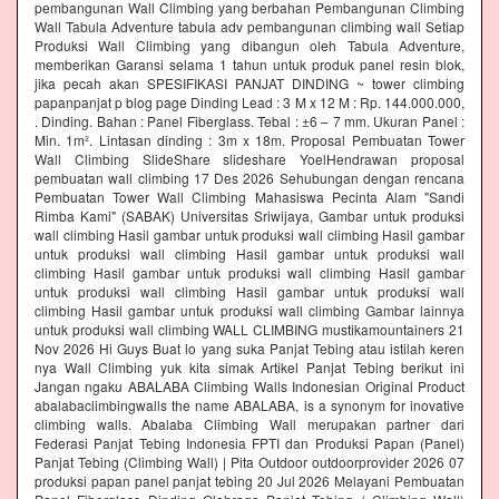
pembangunan Wall Climbing yang berbahan Pembangunan Climbing
Wall Tabula Adventure tabula adv pembangunan climbing wall Setiap
Produksi Wall Climbing yang dibangun oleh Tabula Adventure,
memberikan Garansi selama 1 tahun untuk produk panel resin blok,
jika pecah akan SPESIFIKASI PANJAT DINDING ~ tower climbing
papanpanjat p blog page Dinding Lead : 3 M x 12 M : Rp. 144.000.000,
. Dinding. Bahan : Panel Fiberglass. Tebal : ±6 – 7 mm. Ukuran Panel :
Min. 1m². Lintasan dinding : 3m x 18m. Proposal Pembuatan Tower
Wall Climbing SlideShare slideshare YoelHendrawan proposal
pembuatan wall climbing 17 Des 2026 Sehubungan dengan rencana
Pembuatan Tower Wall Climbing Mahasiswa Pecinta Alam "Sandi
Rimba Kami" (SABAK) Universitas Sriwijaya, Gambar untuk produksi
wall climbing Hasil gambar untuk produksi wall climbing Hasil gambar
untuk produksi wall climbing Hasil gambar untuk produksi wall
climbing Hasil gambar untuk produksi wall climbing Hasil gambar
untuk produksi wall climbing Hasil gambar untuk produksi wall
climbing Hasil gambar untuk produksi wall climbing Gambar lainnya
untuk produksi wall climbing WALL CLIMBING mustikamountainers 21
Nov 2026 Hi Guys Buat lo yang suka Panjat Tebing atau istilah keren
nya Wall Climbing yuk kita simak Artikel Panjat Tebing berikut ini
Jangan ngaku ABALABA Climbing Walls Indonesian Original Product
abalabaclimbingwalls the name ABALABA, is a synonym for inovative
climbing walls. Abalaba Climbing Wall merupakan partner dari
Federasi Panjat Tebing Indonesia FPTI dan Produksi Papan (Panel)
Panjat Tebing (Climbing Wall) | Pita Outdoor outdoorprovider 2026 07
produksi papan panel panjat tebing 20 Jul 2026 Melayani Pembuatan