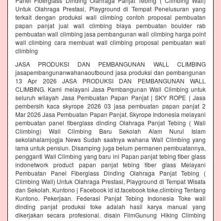
Panel Fiberglass Dinding Olahraga Panjat Tebing ( Climbing Wall)
Untuk Olahraga Prestasi, Playground di Tempat Penelusuran yang
terkait dengan produksi wall climbing contoh proposal pembuatan
papan panjat jual wall climbing biaya pembuatan boulder rab
pembuatan wall climbing jasa pembangunan wall climbing harga point
wall climbing cara membuat wall climbing proposal pembuatan wall
climbing
JASA PRODUKSI DAN PEMBANGUNAN WALL CLIMBING
jasapembangunanwahanaoutbound jasa produksi dan pembangunan
13 Apr 2026 JASA PRODUKSI DAN PEMBANGUNAN WALL
CLIMBING. Kami melayani Jasa Pembangunan Wall Climbing untuk
seluruh wilayah Jasa Pembuatan Papan Panjat | SKY ROPE | Jasa
pembersih kaca skyrope 2026 03 jasa pembuatan papan panjat 2
Mar 2026 Jasa Pembuatan Papan Panjat. Skyrope Indonesia melayani
pembuatan panel fiberglass dinding Olahraga Panjat Tebing ( Wall
Climbing) Wall Climbing Baru Sekolah Alam Nurul Islam
sekolahalamjogja News Sudah saatnya wahana Wall Climbing yang
lama untuk pensiun. Disamping juga belum permanen pembuatannya,
pengganti Wall Climbing yang baru ini Papan panjat tebing fiber glass
indonetwork product papan panjat tebing fiber glass Melayani
Pembuatan Panel Fiberglass Dinding Olahraga Panjat Tebing (
Climbing Wall) Untuk Olahraga Prestasi, Playground di Tempat Wisata
dan Sekolah, Kuntono | Facebook id id.facebook toke.climbing Tentang
Kuntono. Pekerjaan. Federasi Panjat Tebing Indonesia Toke wall
dinding panjat produksi toke adalah hasil karya manual yang
dikerjakan secara profesional. disain FilmGunung Hiking Climbing