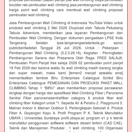
boulder rab pembuatan wall climbing jasa pembangunan wall climbing
harga point wall climbing cara membuat wall climbing proposal
pembuatan wall climbing
Jasa Pembangunan Wall Cllimbing di Indonesia YouTube Video untuk
produksi wall climbing 2 Mei 2026 Diupload oleh Tabula Petualang
Tabula Adventure, memberikan jasa layanan Pembangunan dan
Pembuatan Wall Climbing. Dengan dokumen pengadaan LPSE Kota
Tangerang Selatan lpse.tangerangselatankota.go eproc
publicberitadetail Tanggal 26 Juli 2026. Untuk : Pekerjaan :
Pembangunan Wall Climbing. (5.2.3.26.16). Kegiatan : Peningkatan
Pembangunan Sarana dan Prasarana Olah Raga. FREE SALAJA:
Pembuatan Point Panjat free salaja 2026 02 pembuatan point panjat
19 Feb 2026 dan karena waktu itu wall climbing masih barang langka
dan super mewah, maka kami [temen2 manjat sewaktu sma]
memanfaatkan tembok Biru Enterprises Catalogue Scribd Biru
Enterprises Catalogue PEMESANAN DAN PRODUKSI PAKET WALL
CLIMBING Tahap 1 “BIRU” akan memberikan proposal penawaran
lengkap dengan harga dan spesifikasi Wall Climbing Fiber | Panorama
Sentral Fiber panoramasentralfiber category 6 produk fiber wall
climbing fiber Kategori untuk "1. Sepeda Air & Perahu 2. Playground 3.
Mainan Indoor 4. Mainan Outdoor 5. Perlengkapan Sekolah 6. Produk
Fiber A. Goyangan Kayu A. Profil Program P. K. Teknik Manufaktur
UBAYA | Universitas Surabaya profil.ubaya.ac program s1 p k teknik
manufaktur penggunaan software software desain terkini (CAD CAE).
Teknik dan Manajemen Produksi . 1 wall climbing. 100 Organisasi