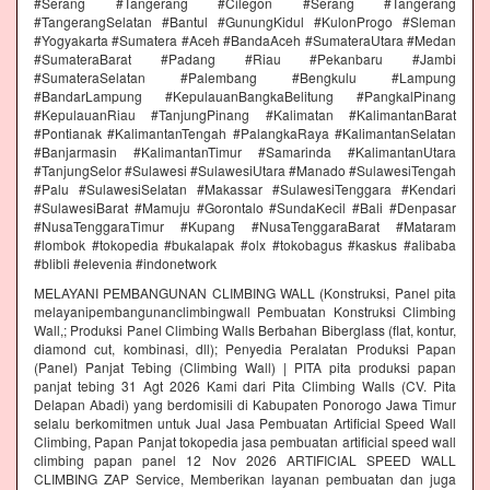
#Serang #Tangerang #Cilegon #Serang #Tangerang
#TangerangSelatan #Bantul #GunungKidul #KulonProgo #Sleman
#Yogyakarta #Sumatera #Aceh #BandaAceh #SumateraUtara #Medan
#SumateraBarat #Padang #Riau #Pekanbaru #Jambi
#SumateraSelatan #Palembang #Bengkulu #Lampung
#BandarLampung #KepulauanBangkaBelitung #PangkalPinang
#KepulauanRiau #TanjungPinang #Kalimatan #KalimantanBarat
#Pontianak #KalimantanTengah #PalangkaRaya #KalimantanSelatan
#Banjarmasin #KalimantanTimur #Samarinda #KalimantanUtara
#TanjungSelor #Sulawesi #SulawesiUtara #Manado #SulawesiTengah
#Palu #SulawesiSelatan #Makassar #SulawesiTenggara #Kendari
#SulawesiBarat #Mamuju #Gorontalo #SundaKecil #Bali #Denpasar
#NusaTenggaraTimur #Kupang #NusaTenggaraBarat #Mataram
#lombok #tokopedia #bukalapak #olx #tokobagus #kaskus #alibaba
#blibli #elevenia #indonetwork
MELAYANI PEMBANGUNAN CLIMBING WALL (Konstruksi, Panel pita
melayanipembangunanclimbingwall Pembuatan Konstruksi Climbing
Wall,; Produksi Panel Climbing Walls Berbahan Biberglass (flat, kontur,
diamond cut, kombinasi, dll); Penyedia Peralatan Produksi Papan
(Panel) Panjat Tebing (Climbing Wall) | PITA pita produksi papan
panjat tebing 31 Agt 2026 Kami dari Pita Climbing Walls (CV. Pita
Delapan Abadi) yang berdomisili di Kabupaten Ponorogo Jawa Timur
selalu berkomitmen untuk Jual Jasa Pembuatan Artificial Speed Wall
Climbing, Papan Panjat tokopedia jasa pembuatan artificial speed wall
climbing papan panel 12 Nov 2026 ARTIFICIAL SPEED WALL
CLIMBING ZAP Service, Memberikan layanan pembuatan dan juga