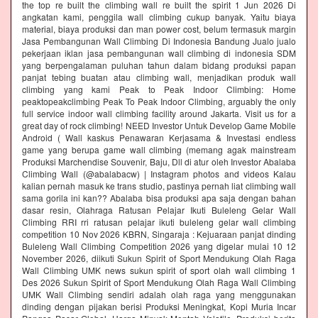
the top re built the climbing wall re built the spirit 1 Jun 2026 Di
angkatan kami, penggila wall climbing cukup banyak. Yaitu biaya
material, biaya produksi dan man power cost, belum termasuk margin
Jasa Pembangunan Wall Climbing Di Indonesia Bandung Jualo jualo
pekerjaan iklan jasa pembangunan wall climbing di indonesia SDM
yang berpengalaman puluhan tahun dalam bidang produksi papan
panjat tebing buatan atau climbing wall, menjadikan produk wall
climbing yang kami Peak to Peak Indoor Climbing: Home
peaktopeakclimbing Peak To Peak Indoor Climbing, arguably the only
full service indoor wall climbing facility around Jakarta. Visit us for a
great day of rock climbing! NEED Investor Untuk Develop Game Mobile
Android ( Wall kaskus Penawaran Kerjasama & Investasi endless
game yang berupa game wall climbing (memang agak mainstream
Produksi Marchendise Souvenir, Baju, Dll di atur oleh Investor Abalaba
Climbing Wall (@abalabacw) | Instagram photos and videos Kalau
kalian pernah masuk ke trans studio, pastinya pernah liat climbing wall
sama gorila ini kan?? Abalaba bisa produksi apa saja dengan bahan
dasar resin, Olahraga Ratusan Pelajar Ikuti Buleleng Gelar Wall
Climbing RRI rri ratusan pelajar ikuti buleleng gelar wall climbing
competition 10 Nov 2026 KBRN, Singaraja : Kejuaraan panjat dinding
Buleleng Wall Climbing Competition 2026 yang digelar mulai 10 12
November 2026, diikuti Sukun Spirit of Sport Mendukung Olah Raga
Wall Climbing UMK news sukun spirit of sport olah wall climbing 1
Des 2026 Sukun Spirit of Sport Mendukung Olah Raga Wall Climbing
UMK Wall Climbing sendiri adalah olah raga yang menggunakan
dinding dengan pijakan berisi Produksi Meningkat, Kopi Muria Incar