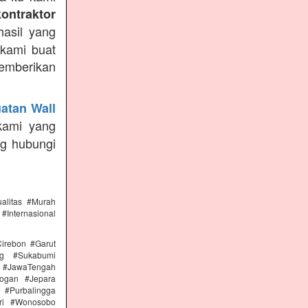
kontraktor
asil yang
 kami buat
emberikan
atan Wall
kami yang
ng hubungi
alitas #Murah
#Internasional
irebon #Garut
ng #Sukabumi
 #JawaTengah
ogan #Jepara
#Purbalingga
ri #Wonosobo