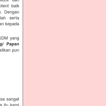
lient baik
du. Dengan
lah serta
kan kepada
 SDM yang
ng/ Papan
silkan pun
sa sangat
a itu kami