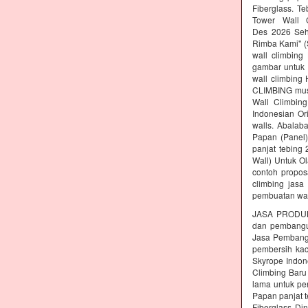
Fiberglass. T
Tower Wall C
Des 2026 Seh
Rimba Kami" (S
wall climbing
gambar untuk 
wall climbing
CLIMBING must
Wall Climbing
Indonesian Or
walls. Abalab
Papan (Panel)
panjat tebing
Wall) Untuk Ol
contoh propos
climbing jasa
pembuatan wal
JASA PRODUK
dan pembang
Jasa Pembangu
pembersih kac
Skyrope Indone
Climbing Baru
lama untuk pe
Papan panjat t
Fiberglass Di