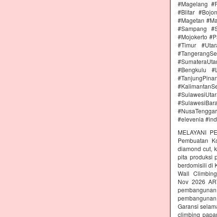
#Magelang #P
#Blitar #Boj
#Magetan #Ma
#Sampang #S
#Mojokerto #P
#Timur #Uta
#TangerangSe
#SumateraUta
#Bengkulu #
#TanjungPin
#KalimantanSe
#SulawesiUtar
#SulawesiBa
#NusaTenggara
#elevenia #in
MELAYANI PE
Pembuatan Kon
diamond cut, k
pita produksi
berdomisili di
Wall Climbing
Nov 2026 AR
pembangunan 
pembangunan c
Garansi selam
climbing papa