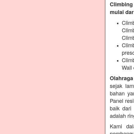
Climbing
mulai dari
Clim
Clim
Climb
Climb
presc
Clim
Wall 
Olahraga
sejak lam
bahan yan
Panel res
baik dari
adalah ri
Kami dal
pembangu