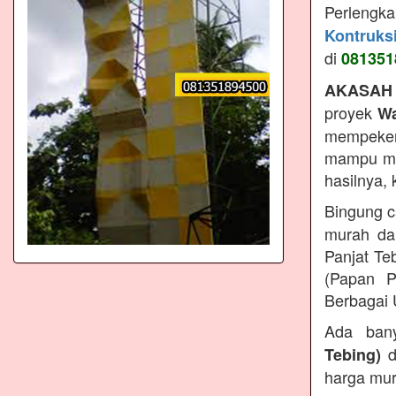
Perlengk
Kontruks
di
081351
AKASAH
proyek
Wa
mempeker
mampu men
hasilnya,
Bingung c
murah da
Panjat Te
(Papan P
Berbagai 
Ada ban
d
Tebing)
harga mur