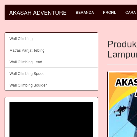
AKASAH ADVENTURE
BERANDA
PROFIL
CARA
Wall Climbing
Produks
Lampu
Matras Panjat Tebing
Wall Climbing Lead
Wall Climbing Speed
Wall Climbing Boulder