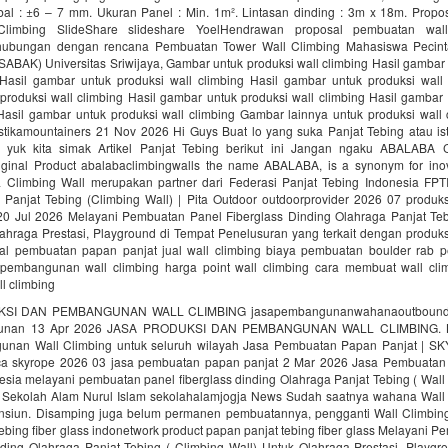
ebal : ±6 – 7 mm. Ukuran Panel : Min. 1m². Lintasan dinding : 3m x 18m. Prop
limbing SlideShare slideshare YoelHendrawan proposal pembuatan wal
ubungan dengan rencana Pembuatan Tower Wall Climbing Mahasiswa Pecint
ABAK) Universitas Sriwijaya, Gambar untuk produksi wall climbing Hasil gambar
 Hasil gambar untuk produksi wall climbing Hasil gambar untuk produksi wall 
produksi wall climbing Hasil gambar untuk produksi wall climbing Hasil gambar 
 Hasil gambar untuk produksi wall climbing Gambar lainnya untuk produksi wall
ikamountainers 21 Nov 2026 Hi Guys Buat lo yang suka Panjat Tebing atau ist
 yuk kita simak Artikel Panjat Tebing berikut ini Jangan ngaku ABALABA 
iginal Product abalabaclimbingwalls the name ABALABA, is a synonym for inov
a Climbing Wall merupakan partner dari Federasi Panjat Tebing Indonesia FPT
 Panjat Tebing (Climbing Wall) | Pita Outdoor outdoorprovider 2026 07 produk
 20 Jul 2026 Melayani Pembuatan Panel Fiberglass Dinding Olahraga Panjat Teb
ahraga Prestasi, Playground di Tempat Penelusuran yang terkait dengan produks
al pembuatan papan panjat jual wall climbing biaya pembuatan boulder rab 
 pembangunan wall climbing harga point wall climbing cara membuat wall cli
l climbing
SI DAN PEMBANGUNAN WALL CLIMBING jasapembangunanwahanaoutbound j
unan 13 Apr 2026 JASA PRODUKSI DAN PEMBANGUNAN WALL CLIMBING. K
nan Wall Climbing untuk seluruh wilayah Jasa Pembuatan Papan Panjat | S
a skyrope 2026 03 jasa pembuatan papan panjat 2 Mar 2026 Jasa Pembuatan
sia melayani pembuatan panel fiberglass dinding Olahraga Panjat Tebing ( Wall
 Sekolah Alam Nurul Islam sekolahalamjogja News Sudah saatnya wahana Wall
nsiun. Disamping juga belum permanen pembuatannya, pengganti Wall Climbing
ebing fiber glass indonetwork product papan panjat tebing fiber glass Melayani 
nding Olahraga Panjat Tebing ( Climbing Wall) Untuk Olahraga Prestasi, Playgr