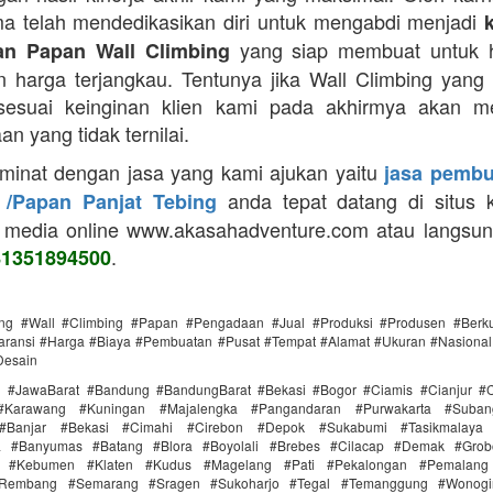
a telah mendedikasikan diri untuk mengabdi menjadi
yang siap membuat untuk h
n Papan Wall Climbing
 harga terjangkau. Tentunya jika Wall Climbing yang
 sesuai keinginan klien kami pada akhirmya akan m
n yang tidak ternilai.
 minat dengan jasa yang kami ajukan yaitu
jasa pembu
anda tepat datang di situs 
 /Papan Panjat Tebing
 media online www.akasahadventure.com atau langsu
.
81351894500
ing #Wall #Climbing #Papan #Pengadaan #Jual #Produksi #Produsen #Berku
ransi #Harga #Biaya #Pembuatan #Pusat #Tempat #Alamat #Ukuran #Nasional 
Desain
i #JawaBarat #Bandung #BandungBarat #Bekasi #Bogor #Ciamis #Cianjur #C
#Karawang #Kuningan #Majalengka #Pangandaran #Purwakarta #Suba
Banjar #Bekasi #Cimahi #Cirebon #Depok #Sukabumi #Tasikmalaya
ra #Banyumas #Batang #Blora #Boyolali #Brebes #Cilacap #Demak #Grob
r #Kebumen #Klaten #Kudus #Magelang #Pati #Pekalongan #Pemalang 
#Rembang #Semarang #Sragen #Sukoharjo #Tegal #Temanggung #Wonogi