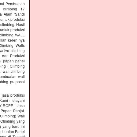
osal Pembuatan
l climbing 17
a Alam "Sandi
 untuk produksi
climbing Hasil
untuk produksi
 climbing WALL
ilah keren nya
Climbing Walls
ative climbing
I dan Produksi
si papan panel
ing ( Climbing
i wall climbing
pembuatan wall
mbing proposal
asa produksi
ami melayani
KY ROPE | Jasa
 Papan Panjat.
 Climbing) Wall
 Climbing yang
 yang baru ini
Pembuatan Panel
ound di Tempat