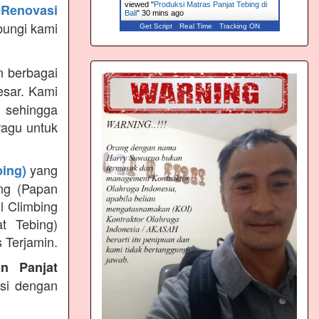
viewed "
Produksi Matras Panjat Tebing di
Renovasi
Bali
"
30 mins ago
bungi kami
Get Script
Real Time
Tracking ON
 berbagai
esar. Kami
 sehingga
ragu untuk
yang
bing)
ng (Papan
l Climbing
t Tebing)
 Terjamin.
an Panjat
ksi dengan