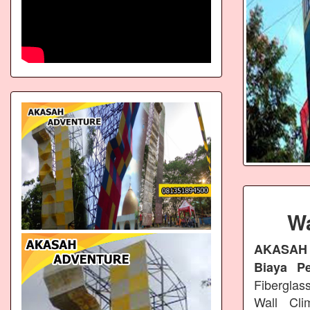
Wa
AKASAH
Biaya P
Fiberglas
Wall Cli