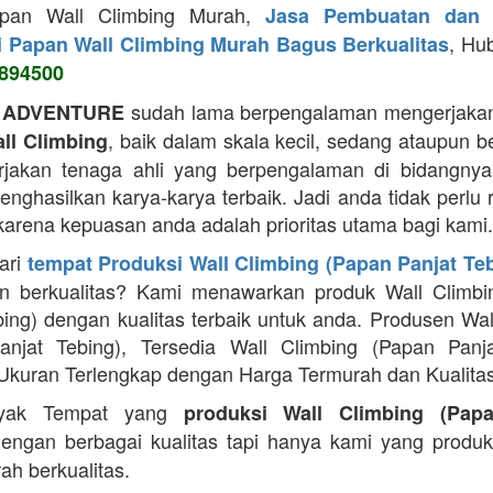
apan Wall Climbing Murah,
Jasa Pembuatan dan 
, Hu
i Papan Wall Climbing Murah Bagus Berkualitas
894500
sudah lama berpengalaman mengerjakan
 ADVENTURE
, baik dalam skala kecil, sedang ataupun b
ll Climbing
jakan tenaga ahli yang berpengalaman di bidangnya
ghasilkan karya-karya terbaik. Jadi anda tidak perlu 
 karena kepuasan anda adalah prioritas utama bagi kami.
ari
tempat Produksi Wall Climbing (Papan Panjat Te
n berkualitas? Kami menawarkan produk Wall Climbi
bing) dengan kualitas terbaik untuk anda. Produsen Wal
anjat Tebing), Tersedia Wall Climbing (Papan Panja
Ukuran Terlengkap dengan Harga Termurah dan Kualitas
yak Tempat yang
produksi Wall Climbing (Pap
engan berbagai kualitas tapi hanya kami yang produ
ah berkualitas.