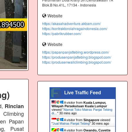
Blok.B No.41L, 17134 - Indonesia
Website
https://akasahadventure.akbam.com/
https://kontraktorolahragaindonesia.com/
https://pabrikrubber.com/
Website
https://papanpanjattebing.wordpress.com/
https://produsenpanjattebing.blogspot.com/
https://produsenwallclimbing.blogspot.com/
ng)
Live Traffic Feed
A visitor from
Kuala Lumpur,
d,
Rincian
Wilayah Persekutuan Kuala Lumpur
viewed "
Alamat Toko Matras Panjat Tebing
 Climbing
di…
"
30 mins ago
usen Papan
A visitor from
Singapore
viewed
"
Jual Matras Panjat Tebing
"
30 mins ago
ng, Pusat
A visitor from
Owando, Cuvette