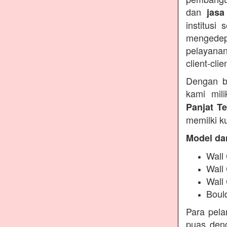
dan
jasa
institusi
mengedep
pelayanan
client-clie
Dengan b
kami mil
Panjat T
memilki ku
Model da
Wall 
Wall
Wall
Boul
Para pel
puas deng