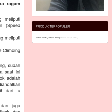
eka ragam
g meliputi
an (Speed
PRODUK TERPOPULER
g meliputi
Wall Climbing Panjat Tebing
Matras Panjat Tebing
e Climbing
ing, sudah
a saat ini
lok adalah
diandalkan
h dari itu
 dan juga
Block dan