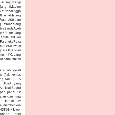
n #Banyuwangi
ajang #Madiun
 #Probolinggo
itar #Malang
Pusat #Selatan
g #Tangerang
eh #BandaAceh
an #Palembang
epulauanRiau
PalangkaRaya
elor #Sulawesi
ggara #Kendari
imur #Kupang
libaba #blibli
climbingwall
(flat, kontur,
ng Wall) | PITA
an Abadi) yang
rtificial Speed
papan panel 12
tan dan juga
re tabula adv
re, memberikan
INDING ~ tower
 Bahan : Panel