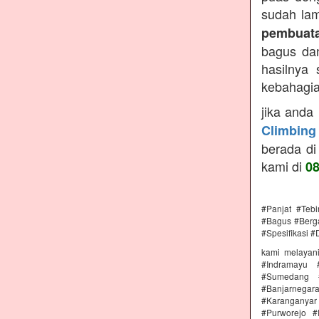
sudah lam
pembuata
bagus dan
hasilnya
kebahagiaa
jika anda
Climbing
berada di
kami di
0
#Panjat #Teb
#Bagus #Berga
#Spesifikasi #
kami melayan
#Indramayu 
#Sumedang #
#Banjarnega
#Karanganya
#Purworejo 