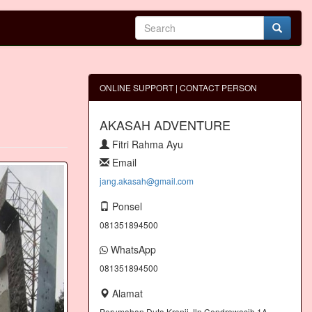
ONLINE SUPPORT | CONTACT PERSON
AKASAH ADVENTURE
Fitri Rahma Ayu
Email
jang.akasah@gmail.com
Ponsel
081351894500
WhatsApp
081351894500
Alamat
Perumahan Duta Kranji Jln.Cendrawasih 1A