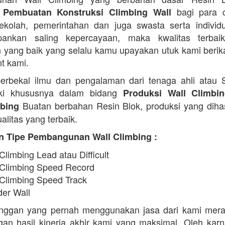
bagi para c
 Pembuatan Konstruksi Climbing Wall
 sekolah, pemerintahan dan juga swasta serta indivi
ankan saling kepercayaan, maka kwalitas terbaik
 yang baik yang selalu kamu upayakan utuk kami beri
nt kami.
erbekal ilmu dan pengalaman dari tenaga ahli atau
iki khususnya dalam bidang
Produksi Wall Climbi
Buatan berbahan Resin Blok, produksi yang diha
ebing
alitas yang terbaik.
n Tipe Pembangunan Wall Climbing :
Climbing Lead atau Difficult
 Climbing Speed Record
 Climbing Speed Track
der Wall
anggan yang pernah menggunakan jasa dari kami mera
an hasil kinerja akhir kami yang maksimal. Oleh karn