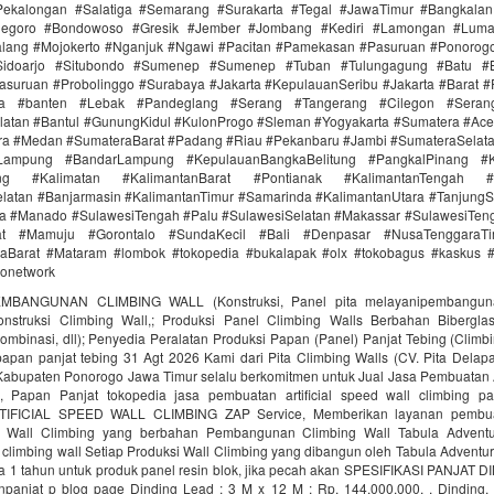
ekalongan #Salatiga #Semarang #Surakarta #Tegal #JawaTimur #Bangkala
onegoro #Bondowoso #Gresik #Jember #Jombang #Kediri #Lamongan #Lum
lang #Mojokerto #Nganjuk #Ngawi #Pacitan #Pamekasan #Pasuruan #Ponorogo
idoarjo #Situbondo #Sumenep #Sumenep #Tuban #Tulungagung #Batu #Bl
asuruan #Probolinggo #Surabaya #Jakarta #KepulauanSeribu #Jakarta #Barat #
ra #banten #Lebak #Pandeglang #Serang #Tangerang #Cilegon #Seran
latan #Bantul #GunungKidul #KulonProgo #Sleman #Yogyakarta #Sumatera #Ac
ra #Medan #SumateraBarat #Padang #Riau #Pekanbaru #Jambi #SumateraSelat
Lampung #BandarLampung #KepulauanBangkaBelitung #PangkalPinang #K
ang #Kalimatan #KalimantanBarat #Pontianak #KalimantanTengah #
latan #Banjarmasin #KalimantanTimur #Samarinda #KalimantanUtara #TanjungS
a #Manado #SulawesiTengah #Palu #SulawesiSelatan #Makassar #SulawesiTen
rat #Mamuju #Gorontalo #SundaKecil #Bali #Denpasar #NusaTenggaraT
Barat #Mataram #lombok #tokopedia #bukalapak #olx #tokobagus #kaskus #a
donetwork
MBANGUNAN CLIMBING WALL (Konstruksi, Panel pita melayanipembangunan
struksi Climbing Wall,; Produksi Panel Climbing Walls Berbahan Biberglass 
ombinasi, dll); Penyedia Peralatan Produksi Papan (Panel) Panjat Tebing (Climbi
 papan panjat tebing 31 Agt 2026 Kami dari Pita Climbing Walls (CV. Pita Delap
 Kabupaten Ponorogo Jawa Timur selalu berkomitmen untuk Jual Jasa Pembuatan A
, Papan Panjat tokopedia jasa pembuatan artificial speed wall climbing 
TIFICIAL SPEED WALL CLIMBING ZAP Service, Memberikan layanan pembua
Wall Climbing yang berbahan Pembangunan Climbing Wall Tabula Adventu
limbing wall Setiap Produksi Wall Climbing yang dibangun oleh Tabula Adventu
a 1 tahun untuk produk panel resin blok, jika pecah akan SPESIFIKASI PANJAT D
npanjat p blog page Dinding Lead : 3 M x 12 M : Rp. 144.000.000, . Dinding.