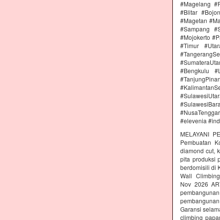
#Magelang #P
#Blitar #Boj
#Magetan #Ma
#Sampang #S
#Mojokerto #P
#Timur #Uta
#TangerangSe
#SumateraUta
#Bengkulu #
#TanjungPin
#KalimantanSe
#SulawesiUtar
#SulawesiBa
#NusaTenggara
#elevenia #in
MELAYANI PE
Pembuatan Kon
diamond cut, k
pita produksi
berdomisili di
Wall Climbing
Nov 2026 AR
pembangunan 
pembangunan c
Garansi selam
climbing papa