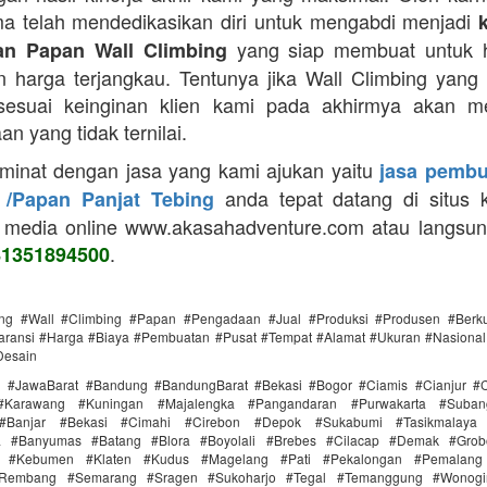
a telah mendedikasikan diri untuk mengabdi menjadi
yang siap membuat untuk h
n Papan Wall Climbing
 harga terjangkau. Tentunya jika Wall Climbing yang
 sesuai keinginan klien kami pada akhirmya akan m
n yang tidak ternilai.
 minat dengan jasa yang kami ajukan yaitu
jasa pembu
anda tepat datang di situs 
 /Papan Panjat Tebing
 media online www.akasahadventure.com atau langsu
.
81351894500
ing #Wall #Climbing #Papan #Pengadaan #Jual #Produksi #Produsen #Berku
ransi #Harga #Biaya #Pembuatan #Pusat #Tempat #Alamat #Ukuran #Nasional 
Desain
i #JawaBarat #Bandung #BandungBarat #Bekasi #Bogor #Ciamis #Cianjur #C
#Karawang #Kuningan #Majalengka #Pangandaran #Purwakarta #Suba
Banjar #Bekasi #Cimahi #Cirebon #Depok #Sukabumi #Tasikmalaya
ra #Banyumas #Batang #Blora #Boyolali #Brebes #Cilacap #Demak #Grob
r #Kebumen #Klaten #Kudus #Magelang #Pati #Pekalongan #Pemalang 
#Rembang #Semarang #Sragen #Sukoharjo #Tegal #Temanggung #Wonogi