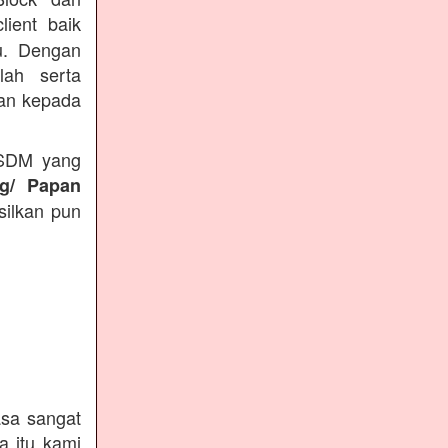
lient baik
du. Dengan
lah serta
kan kepada
 SDM yang
ng/ Papan
silkan pun
sa sangat
a itu kami