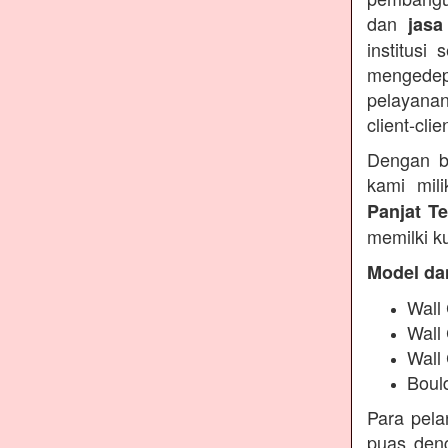
dan
jasa
institusi
mengedep
pelayanan
client-clie
Dengan b
kami mil
Panjat T
memilki ku
Model da
Wall 
Wall
Wall
Boul
Para pel
puas deng