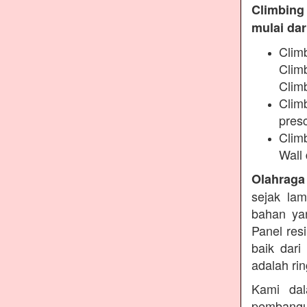
Climbing
mulai dari
Clim
Clim
Climb
Climb
presc
Clim
Wall 
Olahraga
sejak lam
bahan yan
Panel res
baik dari
adalah ri
Kami dal
pembangu