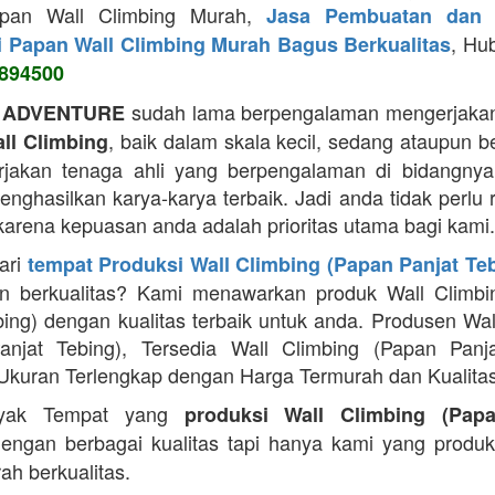
apan Wall Climbing Murah,
Jasa Pembuatan dan 
, Hu
i Papan Wall Climbing Murah Bagus Berkualitas
894500
sudah lama berpengalaman mengerjakan
 ADVENTURE
, baik dalam skala kecil, sedang ataupun b
ll Climbing
jakan tenaga ahli yang berpengalaman di bidangnya
ghasilkan karya-karya terbaik. Jadi anda tidak perlu 
 karena kepuasan anda adalah prioritas utama bagi kami.
ari
tempat Produksi Wall Climbing (Papan Panjat Te
n berkualitas? Kami menawarkan produk Wall Climbi
bing) dengan kualitas terbaik untuk anda. Produsen Wal
anjat Tebing), Tersedia Wall Climbing (Papan Panja
Ukuran Terlengkap dengan Harga Termurah dan Kualitas
yak Tempat yang
produksi Wall Climbing (Pap
engan berbagai kualitas tapi hanya kami yang produ
ah berkualitas.