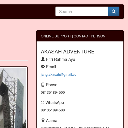
ONLINE SUPPORT | CONTACT PERSON
AKASAH ADVENTURE
Fitri Rahma Ayu
Email
jang.akasah@gmail.com
Ponsel
081351894500
WhatsApp
081351894500
Alamat
Perumahan Duta Kranji Jln.Cendrawasih 1A