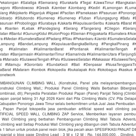
ekalongan #Salatiga #Semarang #Surakarta #Tegal #JawaTimur #Bangkala
onegoro #Bondowoso #Gresik #Jember #Jombang #Kediri #Lamongan #Lum
lang #Mojokerto #Nganjuk #Ngawi #Pacitan #Pamekasan #Pasuruan #Ponorogo
idoarjo #Situbondo #Sumenep #Sumenep #Tuban #Tulungagung #Batu #Bl
asuruan #Probolinggo #Surabaya #Jakarta #KepulauanSeribu #Jakarta #Barat #
ra #banten #Lebak #Pandeglang #Serang #Tangerang #Cilegon #Seran
latan #Bantul #GunungKidul #KulonProgo #Sleman #Yogyakarta #Sumatera #Ac
ra #Medan #SumateraBarat #Padang #Riau #Pekanbaru #Jambi #SumateraSelat
Lampung #BandarLampung #KepulauanBangkaBelitung #PangkalPinang #K
ang #Kalimatan #KalimantanBarat #Pontianak #KalimantanTengah #
latan #Banjarmasin #KalimantanTimur #Samarinda #KalimantanUtara #TanjungS
a #Manado #SulawesiTengah #Palu #SulawesiSelatan #Makassar #SulawesiTen
rat #Mamuju #Gorontalo #SundaKecil #Bali #Denpasar #NusaTenggaraT
Barat #Mataram #lombok #tokopedia #bukalapak #olx #tokobagus #kaskus #a
donetwork
MBANGUNAN CLIMBING WALL (Konstruksi, Panel pita melayanipembangunan
struksi Climbing Wall,; Produksi Panel Climbing Walls Berbahan Biberglass 
ombinasi, dll); Penyedia Peralatan Produksi Papan (Panel) Panjat Tebing (Climbi
 papan panjat tebing 31 Agt 2026 Kami dari Pita Climbing Walls (CV. Pita Delap
 Kabupaten Ponorogo Jawa Timur selalu berkomitmen untuk Jual Jasa Pembuatan A
, Papan Panjat tokopedia jasa pembuatan artificial speed wall climbing 
TIFICIAL SPEED WALL CLIMBING ZAP Service, Memberikan layanan pembua
Wall Climbing yang berbahan Pembangunan Climbing Wall Tabula Adventu
limbing wall Setiap Produksi Wall Climbing yang dibangun oleh Tabula Adventu
a 1 tahun untuk produk panel resin blok, jika pecah akan SPESIFIKASI PANJAT D
npanjat p blog page Dinding Lead : 3 M x 12 M : Rp. 144.000.000, . Dinding.