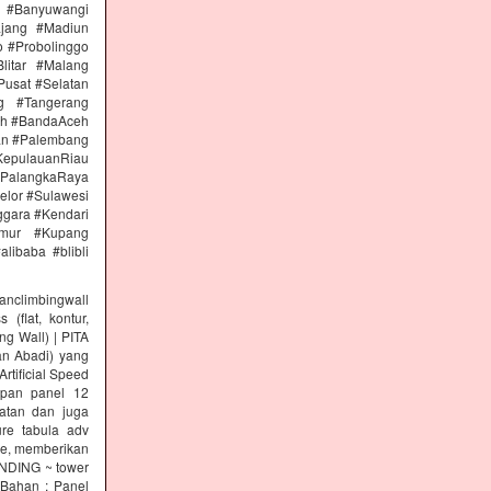
n #Banyuwangi
ajang #Madiun
 #Probolinggo
itar #Malang
Pusat #Selatan
g #Tangerang
eh #BandaAceh
an #Palembang
epulauanRiau
PalangkaRaya
elor #Sulawesi
ggara #Kendari
imur #Kupang
libaba #blibli
climbingwall
(flat, kontur,
ng Wall) | PITA
an Abadi) yang
rtificial Speed
papan panel 12
tan dan juga
re tabula adv
re, memberikan
INDING ~ tower
 Bahan : Panel