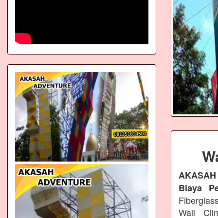
Wa
AKASAH
Biaya P
Fiberglas
Wall Cli