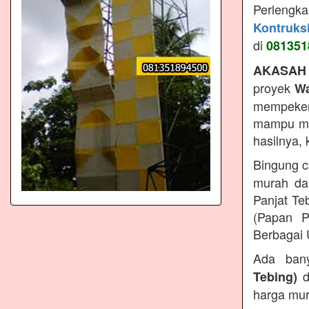
Perlengk
Kontruks
di
081351
AKASAH
proyek
Wa
mempeker
mampu men
hasilnya,
Bingung c
murah da
Panjat Te
(Papan P
Berbagai 
Ada ban
d
Tebing)
harga mur