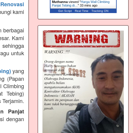
Muthanna
viewed "
Harga Wall Climbing
Renovasi
Panjat Tebing di…
"
33 mins ago
bungi kami
Get Script
Real Time
Tracking ON
 berbagai
esar. Kami
 sehingga
ragu untuk
yang
bing)
ng (Papan
l Climbing
t Tebing)
 Terjamin.
an Panjat
ksi dengan