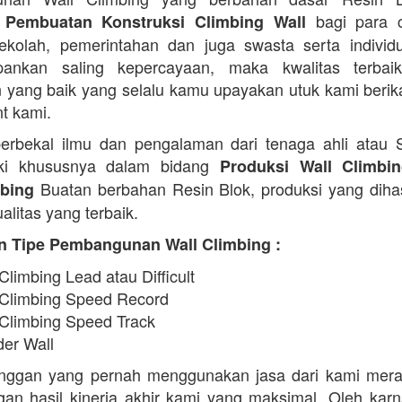
bagi para c
 Pembuatan Konstruksi Climbing Wall
 sekolah, pemerintahan dan juga swasta serta indivi
ankan saling kepercayaan, maka kwalitas terbaik
 yang baik yang selalu kamu upayakan utuk kami beri
nt kami.
erbekal ilmu dan pengalaman dari tenaga ahli atau
iki khususnya dalam bidang
Produksi Wall Climbi
Buatan berbahan Resin Blok, produksi yang diha
ebing
alitas yang terbaik.
n Tipe Pembangunan Wall Climbing :
Climbing Lead atau Difficult
 Climbing Speed Record
 Climbing Speed Track
der Wall
anggan yang pernah menggunakan jasa dari kami mera
an hasil kinerja akhir kami yang maksimal. Oleh karn