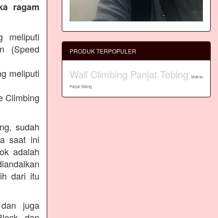
eka ragam
g meliputi
an (Speed
PRODUK TERPOPULER
g meliputi
Wall Climbing Panjat Tebing
Matras
Panjat Tebing
e Climbing
ing, sudah
a saat ini
lok adalah
diandalkan
h dari itu
 dan juga
Block dan