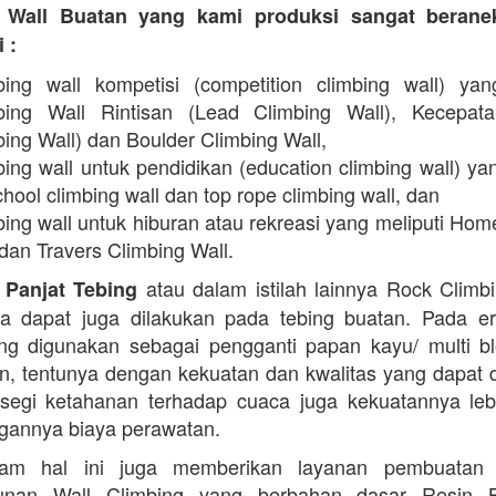
 Wall Buatan yang kami produksi sangat beran
 :
bing wall kompetisi (competition climbing wall) yan
bing Wall Rintisan (Lead Climbing Wall), Kecepat
ing Wall) dan Boulder Climbing Wall,
ing wall untuk pendidikan (education climbing wall) yan
hool climbing wall dan top rope climbing wall, dan
bing wall untuk hiburan atau rekreasi yang meliputi Hom
dan Travers Climbing Wall.
atau dalam istilah lainnya Rock Climb
 Panjat Tebing
a dapat juga dilakukan pada tebing buatan. Pada er
g digunakan sebagai pengganti papan kayu/ multi b
in, tentunya dengan kekuatan dan kwalitas yang dapat 
 segi ketahanan terhadap cuaca juga kekuatannya lebi
ngannya biaya perawatan.
am hal ini juga memberikan layanan pembuatan
nan Wall Climbing yang berbahan dasar Resin 