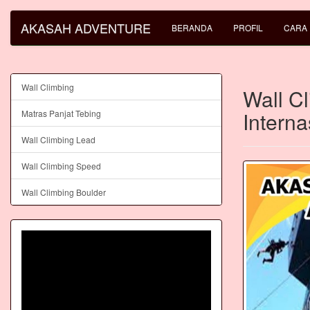
AKASAH ADVENTURE
BERANDA
PROFIL
CARA
Wall Climbing
Wall C
Interna
Matras Panjat Tebing
Wall Climbing Lead
Wall Climbing Speed
Wall Climbing Boulder