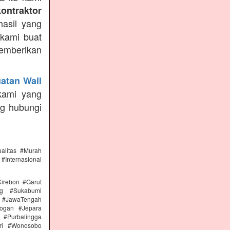
kontraktor
asil yang
 kami buat
emberikan
atan Wall
kami yang
ng hubungi
alitas #Murah
#Internasional
irebon #Garut
ng #Sukabumi
 #JawaTengah
ogan #Jepara
#Purbalingga
ri #Wonosobo