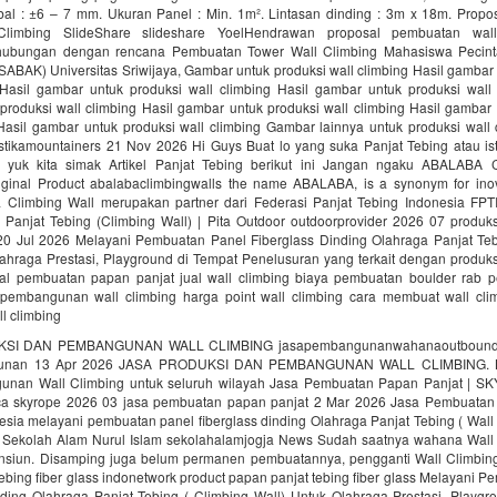
ebal : ±6 – 7 mm. Ukuran Panel : Min. 1m². Lintasan dinding : 3m x 18m. Prop
limbing SlideShare slideshare YoelHendrawan proposal pembuatan wal
ubungan dengan rencana Pembuatan Tower Wall Climbing Mahasiswa Pecint
ABAK) Universitas Sriwijaya, Gambar untuk produksi wall climbing Hasil gambar
 Hasil gambar untuk produksi wall climbing Hasil gambar untuk produksi wall 
produksi wall climbing Hasil gambar untuk produksi wall climbing Hasil gambar 
 Hasil gambar untuk produksi wall climbing Gambar lainnya untuk produksi wall
ikamountainers 21 Nov 2026 Hi Guys Buat lo yang suka Panjat Tebing atau ist
 yuk kita simak Artikel Panjat Tebing berikut ini Jangan ngaku ABALABA 
iginal Product abalabaclimbingwalls the name ABALABA, is a synonym for inov
a Climbing Wall merupakan partner dari Federasi Panjat Tebing Indonesia FPT
 Panjat Tebing (Climbing Wall) | Pita Outdoor outdoorprovider 2026 07 produk
 20 Jul 2026 Melayani Pembuatan Panel Fiberglass Dinding Olahraga Panjat Teb
ahraga Prestasi, Playground di Tempat Penelusuran yang terkait dengan produks
al pembuatan papan panjat jual wall climbing biaya pembuatan boulder rab 
 pembangunan wall climbing harga point wall climbing cara membuat wall cli
l climbing
SI DAN PEMBANGUNAN WALL CLIMBING jasapembangunanwahanaoutbound j
unan 13 Apr 2026 JASA PRODUKSI DAN PEMBANGUNAN WALL CLIMBING. K
nan Wall Climbing untuk seluruh wilayah Jasa Pembuatan Papan Panjat | S
a skyrope 2026 03 jasa pembuatan papan panjat 2 Mar 2026 Jasa Pembuatan
sia melayani pembuatan panel fiberglass dinding Olahraga Panjat Tebing ( Wall
 Sekolah Alam Nurul Islam sekolahalamjogja News Sudah saatnya wahana Wall
nsiun. Disamping juga belum permanen pembuatannya, pengganti Wall Climbing
ebing fiber glass indonetwork product papan panjat tebing fiber glass Melayani 
nding Olahraga Panjat Tebing ( Climbing Wall) Untuk Olahraga Prestasi, Playgr