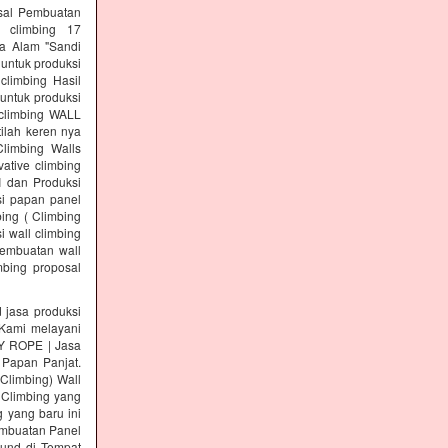
osal Pembuatan
l climbing 17
a Alam "Sandi
 untuk produksi
climbing Hasil
untuk produksi
 climbing WALL
ilah keren nya
Climbing Walls
ative climbing
I dan Produksi
si papan panel
ing ( Climbing
i wall climbing
pembuatan wall
mbing proposal
asa produksi
ami melayani
KY ROPE | Jasa
 Papan Panjat.
 Climbing) Wall
 Climbing yang
 yang baru ini
Pembuatan Panel
ound di Tempat