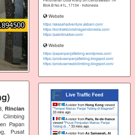
Blok.B No.41L, 17134 - Indonesia
Website
https://akasahadventure.akbam.com/
https://kontraktorolahragaindonesia.com/
https://pabrikrubber.com/
Website
https://papanpanjattebing.wordpress.com/
https://produsenpanjattebing.blogspot.com/
https://produsenwallclimbing.blogspot.com/
ng)
Live Traffic Feed
A visitor from
Hong Kong
viewed
d,
Rincian
"
Tempat Matras Panjat Tebing di Magetan
"
33 mins ago
 Climbing
A visitor from
Paris, Ile-de-france
usen Papan
viewed "
Pusat Penjualan Matras Panjat
Tebing di…
"
33 mins ago
ng, Pusat
A visitor from
As Samawah, Al