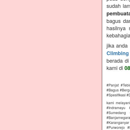
sudah lam
pembuata
bagus dan
hasilnya
kebahagiaa
jika anda
Climbing
berada di
kami di
0
#Panjat #Teb
#Bagus #Berga
#Spesifikasi #
kami melayan
#Indramayu 
#Sumedang #
#Banjarnega
#Karanganya
#Purworejo 