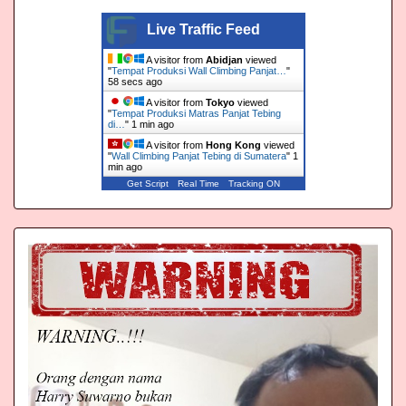
Live Traffic Feed
A visitor from
Abidjan
viewed
"
Tempat Produksi Wall Climbing Panjat…
"
59 secs ago
A visitor from
Tokyo
viewed
"
Tempat Produksi Matras Panjat Tebing
di…
"
1 min ago
A visitor from
Hong Kong
viewed
"
Wall Climbing Panjat Tebing di Sumatera
"
1
min ago
Get Script
Real Time
Tracking ON