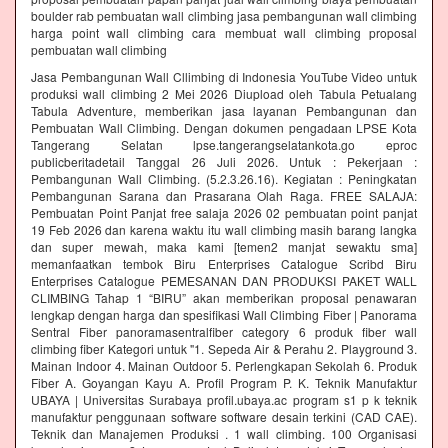
boulder rab pembuatan wall climbing jasa pembangunan wall climbing
harga point wall climbing cara membuat wall climbing proposal
pembuatan wall climbing
Jasa Pembangunan Wall Cllimbing di Indonesia YouTube Video untuk
produksi wall climbing 2 Mei 2026 Diupload oleh Tabula Petualang
Tabula Adventure, memberikan jasa layanan Pembangunan dan
Pembuatan Wall Climbing. Dengan dokumen pengadaan LPSE Kota
Tangerang Selatan lpse.tangerangselatankota.go eproc
publicberitadetail Tanggal 26 Juli 2026. Untuk : Pekerjaan :
Pembangunan Wall Climbing. (5.2.3.26.16). Kegiatan : Peningkatan
Pembangunan Sarana dan Prasarana Olah Raga. FREE SALAJA:
Pembuatan Point Panjat free salaja 2026 02 pembuatan point panjat
19 Feb 2026 dan karena waktu itu wall climbing masih barang langka
dan super mewah, maka kami [temen2 manjat sewaktu sma]
memanfaatkan tembok Biru Enterprises Catalogue Scribd Biru
Enterprises Catalogue PEMESANAN DAN PRODUKSI PAKET WALL
CLIMBING Tahap 1 “BIRU” akan memberikan proposal penawaran
lengkap dengan harga dan spesifikasi Wall Climbing Fiber | Panorama
Sentral Fiber panoramasentralfiber category 6 produk fiber wall
climbing fiber Kategori untuk "1. Sepeda Air & Perahu 2. Playground 3.
Mainan Indoor 4. Mainan Outdoor 5. Perlengkapan Sekolah 6. Produk
Fiber A. Goyangan Kayu A. Profil Program P. K. Teknik Manufaktur
UBAYA | Universitas Surabaya profil.ubaya.ac program s1 p k teknik
manufaktur penggunaan software software desain terkini (CAD CAE).
Teknik dan Manajemen Produksi . 1 wall climbing. 100 Organisasi