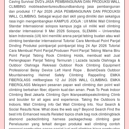
Caving Survival DVD's JASA PEMBANGUNAN DAN PRODUKSI WALL
CLIMBING mobileadventureoutboundbandung jasa pembangunan
dan produksi 17 Apr 2026 JASA PEMBANGUNAN DAN PRODUKSI
WALL CLIMBING. Sebagai wujud dari skill yang dimiliki dan sekaligus
rasa ingin mengembangkan KAMPUS JOGJA : UII Miliki Wall Climbing
Standar Internasional solopos kampus jogja uii miliki wall climbing
standar internasional 9 Mei 2026 Solopos, SLEMAN – Universitas
Islam Indonesia (UII) kini memiliki arena panjat tebing buatan atau wall
climbing berstandar internasional Tutorial Cara Membuat Point Panjat
Dinding Produksi pointpanjat pointpanjat blog 24 Apr 2026 Tutorial
Cara Membuat Point Panjat,Produsen Point Panjat Tebing Warna Biru
Point Panjat Tebing Rock Climbing Holds, membuat wall Jual
Perlengkapan Panjat Tebing Termurah | Lazada lazada Olahraga &
Outdoor Olahraga Rekreasi Outdoor Rock Climbing Equipment
Professional Belay Device Left Hand Rope . BolehDeals Outdoor
Mountaineering Helmet Safety Climbing Rappelling EMKA
FIBERGLASS mkfiberglass 12 Jul 2026 WALL CLIMBING. EMKA
FIBERGLASS Melayani pesanan papan wall climbing dan point wall
climbing berbahan fiber, dijamin kuat dan aman. Peak To Peak Indoor
Climbing Best Jakarta Climbing Gym‎ Iklanpeaktopeakclimbing Climb
and boulder for all ages and experience. Taking the Outdoors to
Indoors. Wall Climbing‎ info Get Wall Climbing Info. Your Search &
Social Results Now. What does the web say? Beyond Search Find the
best info Enhanced results Related topics chalk bag rock climbingblack
diamond packsclimbing harness packagecheap climbing gear
Penelusuran yang terkait dengan produksi wall climbing contoh
proposal pembuatan papan panjat jual wall climbing biaya pembuatan