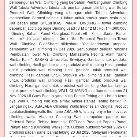
pembangunan Wall Climbing yang berbahan Pembangunan Climbing
Wall Tabula Adventure tabula adv pembangunan climbing wall Setiap
Produksi Wall Climbing yang dibangun oleh Tabula Adventure,
memberikan Garansi selama 1 tahun untuk produk panel resin blok,
jika pecah akan SPESIFIKASI PANJAT DINDING ~ tower climbing
papanpanjat p blog page Dinding Lead : 3 M x 12 M : Rp. 144.000.000,
. Dinding. Bahan : Panel Fiberglass. Tebal : ±6 – 7 mm. Ukuran Panel :
Min. 1m². Lintasan dinding : 3m x 18m. Proposal Pembuatan Tower
Wall Climbing SlideShare slideshare YoelHendrawan proposal
pembuatan wall climbing 17 Des 2026 Sehubungan dengan rencana
Pembuatan Tower Wall Climbing Mahasiswa Pecinta Alam "Sandi
Rimba Kami" (SABAK) Universitas Sriwijaya, Gambar untuk produksi
wall climbing Hasil gambar untuk produksi wall climbing Hasil gambar
untuk produksi wall climbing Hasil gambar untuk produksi wall
climbing Hasil gambar untuk produksi wall climbing Hasil gambar
untuk produksi wall climbing Hasil gambar untuk produksi wall
climbing Hasil gambar untuk produksi wall climbing Gambar lainnya
untuk produksi wall climbing WALL CLIMBING mustikamountainers 21
Nov 2026 Hi Guys Buat lo yang suka Panjat Tebing atau istilah keren
nya Wall Climbing yuk kita simak Artikel Panjat Tebing berikut ini
Jangan ngaku ABALABA Climbing Walls Indonesian Original Product
abalabaclimbingwalls the name ABALABA, is a synonym for inovative
climbing walls. Abalaba Climbing Wall merupakan partner dari
Federasi Panjat Tebing Indonesia FPTI dan Produksi Papan (Panel)
Panjat Tebing (Climbing Wall) | Pita Outdoor outdoorprovider 2026 07
produksi papan panel panjat tebing 20 Jul 2026 Melayani Pembuatan