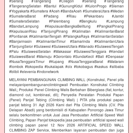
#Serang #Tangerang #Cilegon #Serang #Tangerang
#TangerangSelatan #Bantul #GunungKidul #KulonProgo #Sleman
#Yogyakarta #Sumatera #Aceh #BandaAceh #SumateraUtara #Medan
#SumateraBarat #Padang #Riau #Pekanbaru #Jambi
#SumateraSelatan #Palembang #Bengkulu #Lampung
#BandarLampung #KepulauanBangkaBelitung #PangkalPinang
#KepulauanRiau #TanjungPinang #Kalimatan #KalimantanBarat
#Pontianak #KalimantanTengah #PalangkaRaya #KalimantanSelatan
#Banjarmasin #KalimantanTimur #Samarinda #KalimantanUtara
#TanjungSelor #Sulawesi #SulawesiUtara #Manado #SulawesiTengah
#Palu #SulawesiSelatan #Makassar #SulawesiTenggara #Kendari
#SulawesiBarat #Mamuju #Gorontalo #SundaKecil #Bali #Denpasar
#NusaTenggaraTimur #Kupang #NusaTenggaraBarat #Mataram
#lombok #tokopedia #bukalapak #olx #tokobagus #kaskus #alibaba
#blibli #elevenia #indonetwork
MELAYANI PEMBANGUNAN CLIMBING WALL (Konstruksi, Panel pita
melayanipembangunanclimbingwall Pembuatan Konstruksi Climbing
Wall,; Produksi Panel Climbing Walls Berbahan Biberglass (flat, kontur,
diamond cut, kombinasi, dll); Penyedia Peralatan Produksi Papan
(Panel) Panjat Tebing (Climbing Wall) | PITA pita produksi papan
panjat tebing 31 Agt 2026 Kami dari Pita Climbing Walls (CV. Pita
Delapan Abadi) yang berdomisili di Kabupaten Ponorogo Jawa Timur
selalu berkomitmen untuk Jual Jasa Pembuatan Artificial Speed Wall
Climbing, Papan Panjat tokopedia jasa pembuatan artificial speed wall
climbing papan panel 12 Nov 2026 ARTIFICIAL SPEED WALL
CLIMBING ZAP Service, Memberikan layanan pembuatan dan juga