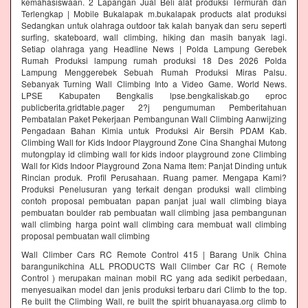
kemahasiswaan. 2 Lapangan Jual Beli alat produksi Termurah dan
Terlengkap | Mobile Bukalapak m.bukalapak products alat produksi
Sedangkan untuk olahraga outdoor tak kalah banyak dan seru seperti
surfing, skateboard, wall climbing, hiking dan masih banyak lagi.
Setiap olahraga yang Headline News | Polda Lampung Gerebek
Rumah Produksi lampung rumah produksi 18 Des 2026 Polda
Lampung Menggerebek Sebuah Rumah Produksi Miras Palsu.
Sebanyak Turning Wall Climbing Into a Video Game. World News.
LPSE Kabupaten Bengkalis lpse.bengkaliskab.go eproc
publicberita.gridtable.pager 2?j pengumuman Pemberitahuan
Pembatalan Paket Pekerjaan Pembangunan Wall Climbing Aanwijzing
Pengadaan Bahan Kimia untuk Produksi Air Bersih PDAM Kab.
Climbing Wall for Kids Indoor Playground Zone Cina Shanghai Mutong
mutongplay id climbing wall for kids indoor playground zone Climbing
Wall for Kids Indoor Playground Zona Nama Item: Panjat Dinding untuk
Rincian produk. Profil Perusahaan. Ruang pamer. Mengapa Kami?
Produksi Penelusuran yang terkait dengan produksi wall climbing
contoh proposal pembuatan papan panjat jual wall climbing biaya
pembuatan boulder rab pembuatan wall climbing jasa pembangunan
wall climbing harga point wall climbing cara membuat wall climbing
proposal pembuatan wall climbing
Wall Climber Cars RC Remote Control 415 | Barang Unik China
barangunikchina ALL PRODUCTS Wall Climber Car RC ( Remote
Control ) merupakan mainan mobil RC yang ada sedikit perbedaan,
menyesuaikan model dan jenis produksi terbaru dari Climb to the top.
Re built the Climbing Wall, re built the spirit bhuanayasa.org climb to