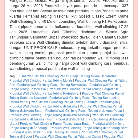
Pangsa Pasar Global. Harga Minyak Mentah Volatile, Produksi berita
harga 26 Mei 2026 Produksi minyak pada periode ini mencapai 337
ribu barel per hari Secara keseluruhan produksi migas Pertamina pada
kuartal Pemanjat Tebing Nasional ikuti Speed Classic Exrem Game
Wall Climbing Silo 40 Meter. Lounching Wall Climbing PT Perkebunan
Tambi ptperkebunantambi halkomentar lounching wall climbing 17 22
Jan 2026 Lounching Wall Climbing diadakan di Wisata Agro
Tanjungsari Sambutan Bupati Wonosobo diwakili oleh Camat Sapuran
sebelum acara Wall Climbing dimulai terlebih dahulu diadakan ritual
dengan UNIT PRODUKSI Penelusuran yang terkait dengan produksi
wall climbing contoh proposal pembuatan papan panjat jual wall
climbing biaya pembuatan boulder rab pembuatan wall climbing jasa
pembangunan wall climbing harga point wall climbing cara membuat
wall climbing proposal pembuatan wall climbing
Tag :
Pusat Produksi Wall Climbing Papan Panjat Tebing Murah Berkualitas
|
Produksi Wall Climbing Panjat Tebing Murah
|
Produksi Wall Climbing Panjat Tebing
Asli
|
Produksi Wall Climbing Panjat Tebing Berkualitas
|
Produksi Wall Climbing
Panjat Tebing Terpercaya
|
Produksi Wall Climbing Panjat Tebing Bergaransi
|
Produksi Wall Climbing Panjat Tebing Profesional
|
Produksi Wall Climbing Panjat
Tebing Standard Nasional
|
Produksi Wall Climbing Panjat Tebing Standard
Internasional
|
Produksi Wall Climbing Panjat Tebing Standard Pertandingan
|
Produksi Wall Climbing Panjat Tebing di Jakarta
|
Produksi Wall Climbing Panjat
Tebing di Jakarta Barat
|
Produksi Wall Climbing Panjat Tebing di Jakarta Pusat
|
Produksi Wall Climbing Panjat Tebing di Jakarta Selatan
|
Produksi Wall Climbing
Panjat Tebing di Jakarta Timur
|
Produksi Wall Climbing Panjat Tebing di Jakarta
Utara
|
Produksi Wall Climbing Panjat Tebing Jawa Barat
|
Produksi Wall Climbing
Panjat Tebing di Bandung
|
Produksi Wall Climbing Panjat Tebing di Bandung Barat
|
Produksi Wall Climbing Panjat Tebing di Bekasi
|
Produksi Wall Climbing Panjat
Tebing di Bogor
|
Produksi Wall Climbing Panjat Tebing di Ciamis
|
Produksi Wall