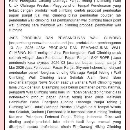
Panel Fiberglass Dinding Olahraga Panjat Tebing ( Climbing Wall)
Untuk Olahraga Prestasi, Playground di Tempat Penelusuran yang
terkait dengan produksi wall climbing contoh proposal pembuatan
papan panjat jual wall climbing biaya pembuatan boulder rab
pembuatan wall climbing jasa pembangunan wall climbing harga point
wall climbing cara membuat wall climbing proposal pembuatan wall
climbing
JASA PRODUKSI DAN PEMBANGUNAN WALL CLIMBING
jasapembangunanwahanaoutbound jasa produksi dan pembangunan
13 Apr 2026 JASA PRODUKSI DAN PEMBANGUNAN WALL
CLIMBING. Kami melayani Jasa Pembangunan Wall Climbing untuk
seluruh wilayah Jasa Pembuatan Papan Panjat | SKY ROPE | Jasa
pembersih kaca skyrope 2026 03 jasa pembuatan papan panjat 2
Mar 2026 Jasa Pembuatan Papan Panjat. Skyrope Indonesia melayani
pembuatan panel fiberglass dinding Olahraga Panjat Tebing ( Wall
Climbing) Wall Climbing Baru Sekolah Alam Nurul Islam
sekolahalamjogja News Sudah saatnya wahana Wall Climbing yang
lama untuk pensiun. Disamping juga belum permanen pembuatannya,
pengganti Wall Climbing yang baru ini Papan panjat tebing fiber glass
indonetwork product papan panjat tebing fiber glass Melayani
Pembuatan Panel Fiberglass Dinding Olahraga Panjat Tebing (
Climbing Wall) Untuk Olahraga Prestasi, Playground di Tempat Wisata
dan Sekolah, Kuntono | Facebook id id.facebook toke.climbing Tentang
Kuntono. Pekerjaan. Federasi Panjat Tebing Indonesia Toke wall
dinding panjat produksi toke adalah hasil karya manual yang
dikerjakan secara profesional. disain FilmGunung Hiking Climbing