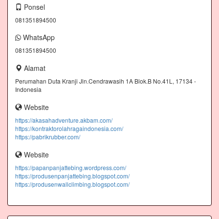
Ponsel
081351894500
WhatsApp
081351894500
Alamat
Perumahan Duta Kranji Jln.Cendrawasih 1A Blok.B No.41L, 17134 -
Indonesia
Website
https://akasahadventure.akbam.com/
https://kontraktorolahragaindonesia.com/
https://pabrikrubber.com/
Website
https://papanpanjattebing.wordpress.com/
https://produsenpanjattebing.blogspot.com/
https://produsenwallclimbing.blogspot.com/