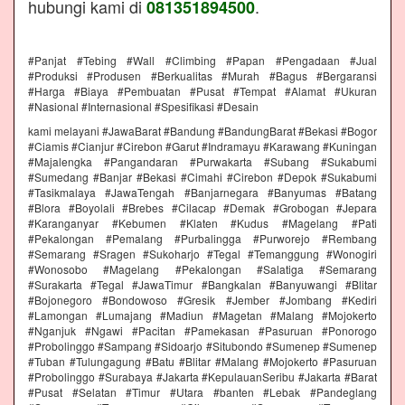
hubungi kami di
.
081351894500
#Panjat #Tebing #Wall #Climbing #Papan #Pengadaan #Jual
#Produksi #Produsen #Berkualitas #Murah #Bagus #Bergaransi
#Harga #Biaya #Pembuatan #Pusat #Tempat #Alamat #Ukuran
#Nasional #Internasional #Spesifikasi #Desain
kami melayani #JawaBarat #Bandung #BandungBarat #Bekasi #Bogor
#Ciamis #Cianjur #Cirebon #Garut #Indramayu #Karawang #Kuningan
#Majalengka #Pangandaran #Purwakarta #Subang #Sukabumi
#Sumedang #Banjar #Bekasi #Cimahi #Cirebon #Depok #Sukabumi
#Tasikmalaya #JawaTengah #Banjarnegara #Banyumas #Batang
#Blora #Boyolali #Brebes #Cilacap #Demak #Grobogan #Jepara
#Karanganyar #Kebumen #Klaten #Kudus #Magelang #Pati
#Pekalongan #Pemalang #Purbalingga #Purworejo #Rembang
#Semarang #Sragen #Sukoharjo #Tegal #Temanggung #Wonogiri
#Wonosobo #Magelang #Pekalongan #Salatiga #Semarang
#Surakarta #Tegal #JawaTimur #Bangkalan #Banyuwangi #Blitar
#Bojonegoro #Bondowoso #Gresik #Jember #Jombang #Kediri
#Lamongan #Lumajang #Madiun #Magetan #Malang #Mojokerto
#Nganjuk #Ngawi #Pacitan #Pamekasan #Pasuruan #Ponorogo
#Probolinggo #Sampang #Sidoarjo #Situbondo #Sumenep #Sumenep
#Tuban #Tulungagung #Batu #Blitar #Malang #Mojokerto #Pasuruan
#Probolinggo #Surabaya #Jakarta #KepulauanSeribu #Jakarta #Barat
#Pusat #Selatan #Timur #Utara #banten #Lebak #Pandeglang