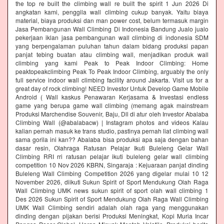
the top re built the climbing wall re built the spirit 1 Jun 2026 Di
angkatan kami, penggila wall climbing cukup banyak. Yaitu biaya
material, biaya produksi dan man power cost, belum termasuk margin
Jasa Pembangunan Wall Climbing Di Indonesia Bandung Jualo jualo
pekerjaan iklan jasa pembangunan wall climbing di indonesia SDM
yang berpengalaman puluhan tahun dalam bidang produksi papan
panjat tebing buatan atau climbing wall, menjadikan produk wall
climbing yang kami Peak to Peak Indoor Climbing: Home
peaktopeakclimbing Peak To Peak Indoor Climbing, arguably the only
full service indoor wall climbing facility around Jakarta. Visit us for a
great day of rock climbing! NEED Investor Untuk Develop Game Mobile
Android ( Wall kaskus Penawaran Kerjasama & Investasi endless
game yang berupa game wall climbing (memang agak mainstream
Produksi Marchendise Souvenir, Baju, Dll di atur oleh Investor Abalaba
Climbing Wall (@abalabacw) | Instagram photos and videos Kalau
kalian pernah masuk ke trans studio, pastinya pernah liat climbing wall
sama gorila ini kan?? Abalaba bisa produksi apa saja dengan bahan
dasar resin, Olahraga Ratusan Pelajar Ikuti Buleleng Gelar Wall
Climbing RRI rri ratusan pelajar ikuti buleleng gelar wall climbing
competition 10 Nov 2026 KBRN, Singaraja : Kejuaraan panjat dinding
Buleleng Wall Climbing Competition 2026 yang digelar mulai 10 12
November 2026, diikuti Sukun Spirit of Sport Mendukung Olah Raga
Wall Climbing UMK news sukun spirit of sport olah wall climbing 1
Des 2026 Sukun Spirit of Sport Mendukung Olah Raga Wall Climbing
UMK Wall Climbing sendiri adalah olah raga yang menggunakan
dinding dengan pijakan berisi Produksi Meningkat, Kopi Muria Incar