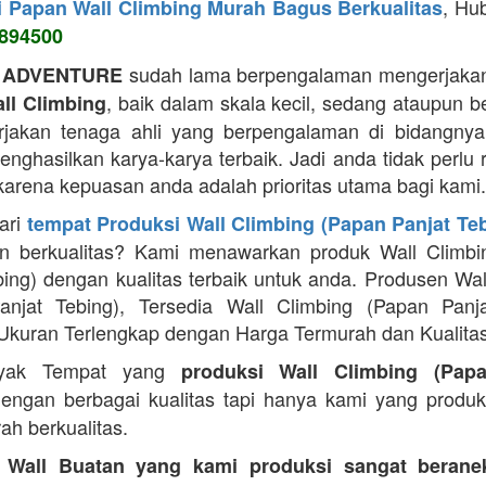
, Hu
i Papan Wall Climbing Murah Bagus Berkualitas
894500
sudah lama berpengalaman mengerjakan
 ADVENTURE
, baik dalam skala kecil, sedang ataupun b
ll Climbing
jakan tenaga ahli yang berpengalaman di bidangnya
ghasilkan karya-karya terbaik. Jadi anda tidak perlu 
 karena kepuasan anda adalah prioritas utama bagi kami.
ari
tempat Produksi Wall Climbing (Papan Panjat Te
n berkualitas? Kami menawarkan produk Wall Climbi
bing) dengan kualitas terbaik untuk anda. Produsen Wal
anjat Tebing), Tersedia Wall Climbing (Papan Panja
Ukuran Terlengkap dengan Harga Termurah dan Kualitas
yak Tempat yang
produksi Wall Climbing (Pap
engan berbagai kualitas tapi hanya kami yang produ
ah berkualitas.
 Wall Buatan yang kami produksi sangat beran