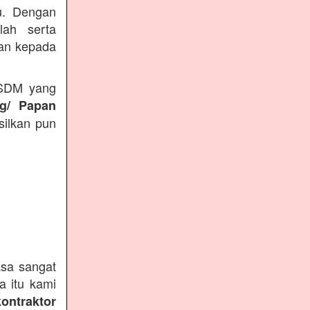
du. Dengan
lah serta
kan kepada
 SDM yang
ng/ Papan
silkan pun
sa sangat
a itu kami
kontraktor