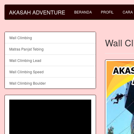
AKASAH ADVENTURE
BERANDA
PROFIL
CARA
Wall Climbing
Wall C
Matras Panjat Tebing
Wall Climbing Lead
Wall Climbing Speed
Wall Climbing Boulder