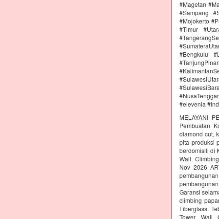
#Magetan #Ma
#Sampang #S
#Mojokerto #P
#Timur #Uta
#TangerangSe
#SumateraUta
#Bengkulu #
#TanjungPin
#KalimantanSe
#SulawesiUtar
#SulawesiBa
#NusaTenggara
#elevenia #in
MELAYANI PE
Pembuatan Kon
diamond cut, k
pita produksi
berdomisili di
Wall Climbing
Nov 2026 AR
pembangunan 
pembangunan c
Garansi selam
climbing papa
Fiberglass. T
Tower Wall C