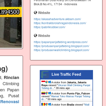
Blok.B No.41L, 17134 - Indonesia
Website
https://akasahadventure.akbam.com/
https://kontraktorolahragaindonesia.com/
https://pabrikrubber.com/
Website
https://papanpanjattebing.wordpress.com/
https://produsenpanjattebing.blogspot.com/
https://produsenwallclimbing.blogspot.com/
ng)
Live Traffic Feed
d,
Rincian
 Climbing
A visitor from
Jakarta, Jakarta
Raya
viewed "
Ukuran Wall Climbing Panjat
usen Papan
Tebing di…
"
39 mins ago
A visitor from
Punto Fijo, Falcon
ng, Pusat
viewed "
Alamat Toko Matras Panjat Tebing
di…
"
50 mins ago
Renovasi
A visitor from
Braila
viewed "
Wall