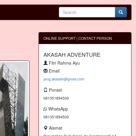
ONLINE SUPPORT | CONTACT PERSON
AKASAH ADVENTURE
Fitri Rahma Ayu
Email
jang.akasah@gmail.com
Ponsel
081351894500
WhatsApp
081351894500
Alamat
Perumahan Duta Kranji Jln.Cendrawasih 1A