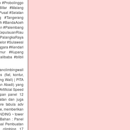
 #Probolinggo
itar #Malang
Pusat #Selatan
g #Tangerang
eh #BandaAceh
an #Palembang
epulauanRiau
PalangkaRaya
elor #Sulawesi
ggara #Kendari
imur #Kupang
libaba #blibli
climbingwall
(flat, kontur,
ng Wall) | PITA
an Abadi) yang
rtificial Speed
papan panel 12
tan dan juga
re tabula adv
re, memberikan
INDING ~ tower
 Bahan : Panel
osal Pembuatan
l climbing 17