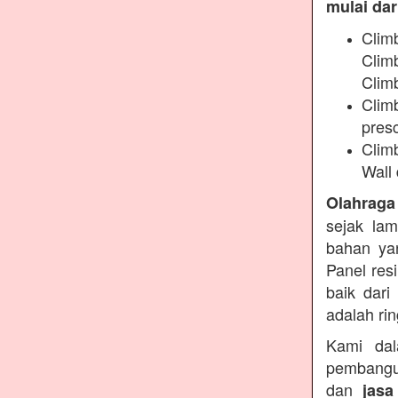
mulai dari
Clim
Clim
Climb
Climb
presc
Clim
Wall 
Olahraga
sejak lam
bahan yan
Panel res
baik dari
adalah ri
Kami dal
pembangu
dan
jasa