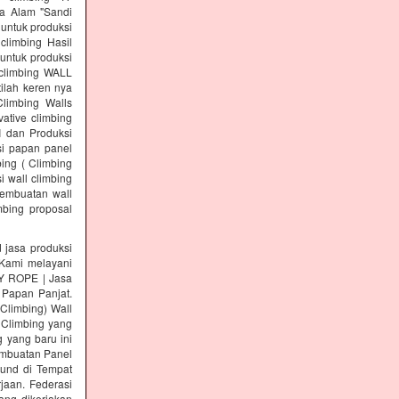
a Alam "Sandi
 untuk produksi
climbing Hasil
untuk produksi
 climbing WALL
ilah keren nya
Climbing Walls
ative climbing
I dan Produksi
si papan panel
ing ( Climbing
i wall climbing
pembuatan wall
mbing proposal
asa produksi
ami melayani
KY ROPE | Jasa
 Papan Panjat.
 Climbing) Wall
 Climbing yang
 yang baru ini
Pembuatan Panel
ound di Tempat
jaan. Federasi
ang dikerjakan