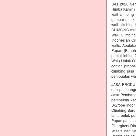
Des 2026 Seh
Rimba Kami" (S
wall climbing
gambar untuk 
wall climbing
CLIMBING must
Wall Climbing
Indonesian Or
walls. Abalab
Papan (Panel)
panjat tebing
Wall) Untuk Ol
contoh propos
climbing jasa
pembuatan wal
JASA PRODUK
dan pembang
Jasa Pembangu
pembersih kac
Skyrope Indone
Climbing Baru
lama untuk pe
Papan panjat t
Fiberglass Di
Wisata dan Se
Panjat Tebing