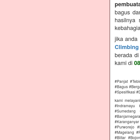
pembuata
bagus dan
hasilnya
kebahagiaa
jika anda
Climbing
berada di
kami di
0
#Panjat #Teb
#Bagus #Berga
#Spesifikasi #
kami melayan
#Indramayu 
#Sumedang #
#Banjarnega
#Karanganya
#Purworejo 
#Magelang #P
#Blitar #Boj