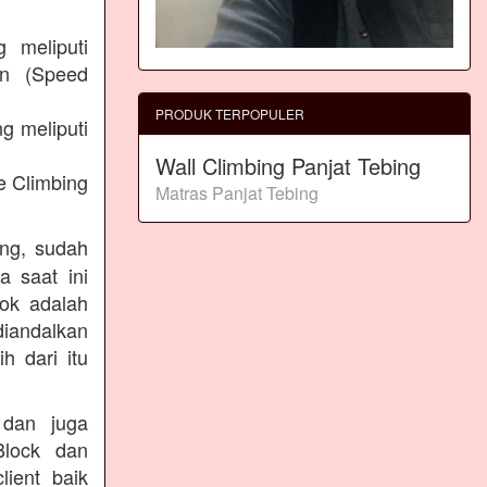
g meliputi
an (Speed
PRODUK TERPOPULER
g meliputi
Wall Climbing Panjat Tebing
e Climbing
Matras Panjat Tebing
ing, sudah
a saat ini
lok adalah
diandalkan
h dari itu
 dan juga
Block dan
lient baik