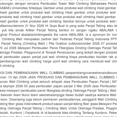
ubungan dengan rencana Pembuatan Tower Wall Climbing Mahasiswa Pecint
ABAK) Universitas Sriwijaya, Gambar untuk produksi wall climbing Hasil gambar
 Hasil gambar untuk produksi wall climbing Hasil gambar untuk produksi wall 
produksi wall climbing Hasil gambar untuk produksi wall climbing Hasil gambar 
 Hasil gambar untuk produksi wall climbing Gambar lainnya untuk produksi wall
ikamountainers 21 Nov 2026 Hi Guys Buat lo yang suka Panjat Tebing atau ist
 yuk kita simak Artikel Panjat Tebing berikut ini Jangan ngaku ABALABA 
iginal Product abalabaclimbingwalls the name ABALABA, is a synonym for inov
a Climbing Wall merupakan partner dari Federasi Panjat Tebing Indonesia FPT
 Panjat Tebing (Climbing Wall) | Pita Outdoor outdoorprovider 2026 07 produk
 20 Jul 2026 Melayani Pembuatan Panel Fiberglass Dinding Olahraga Panjat Teb
ahraga Prestasi, Playground di Tempat Penelusuran yang terkait dengan produks
al pembuatan papan panjat jual wall climbing biaya pembuatan boulder rab 
 pembangunan wall climbing harga point wall climbing cara membuat wall cli
l climbing
SI DAN PEMBANGUNAN WALL CLIMBING jasapembangunanwahanaoutbound j
unan 13 Apr 2026 JASA PRODUKSI DAN PEMBANGUNAN WALL CLIMBING. K
nan Wall Climbing untuk seluruh wilayah Jasa Pembuatan Papan Panjat | S
a skyrope 2026 03 jasa pembuatan papan panjat 2 Mar 2026 Jasa Pembuatan
sia melayani pembuatan panel fiberglass dinding Olahraga Panjat Tebing ( Wall
 Sekolah Alam Nurul Islam sekolahalamjogja News Sudah saatnya wahana Wall
nsiun. Disamping juga belum permanen pembuatannya, pengganti Wall Climbing
ebing fiber glass indonetwork product papan panjat tebing fiber glass Melayani 
nding Olahraga Panjat Tebing ( Climbing Wall) Untuk Olahraga Prestasi, Playgr
kolah, Kuntono | Facebook id id.facebook toke.climbing Tentang Kuntono. Peker
 Indonesia Toke wall dinding panjat produksi toke adalah hasil karya manual y