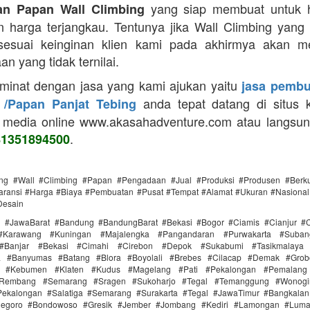
yang siap membuat untuk h
n Papan Wall Climbing
 harga terjangkau. Tentunya jika Wall Climbing yang
 sesuai keinginan klien kami pada akhirmya akan m
n yang tidak ternilai.
 minat dengan jasa yang kami ajukan yaitu
jasa pembu
anda tepat datang di situs 
 /Papan Panjat Tebing
 media online www.akasahadventure.com atau langsu
.
81351894500
ing #Wall #Climbing #Papan #Pengadaan #Jual #Produksi #Produsen #Berku
ransi #Harga #Biaya #Pembuatan #Pusat #Tempat #Alamat #Ukuran #Nasional 
Desain
i #JawaBarat #Bandung #BandungBarat #Bekasi #Bogor #Ciamis #Cianjur #C
#Karawang #Kuningan #Majalengka #Pangandaran #Purwakarta #Suba
Banjar #Bekasi #Cimahi #Cirebon #Depok #Sukabumi #Tasikmalaya
ra #Banyumas #Batang #Blora #Boyolali #Brebes #Cilacap #Demak #Grob
r #Kebumen #Klaten #Kudus #Magelang #Pati #Pekalongan #Pemalang 
#Rembang #Semarang #Sragen #Sukoharjo #Tegal #Temanggung #Wonogi
ekalongan #Salatiga #Semarang #Surakarta #Tegal #JawaTimur #Bangkala
onegoro #Bondowoso #Gresik #Jember #Jombang #Kediri #Lamongan #Lum