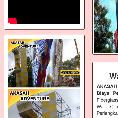
Wa
AKASAH
Biaya P
Fiberglas
Wall Cli
Perlengk