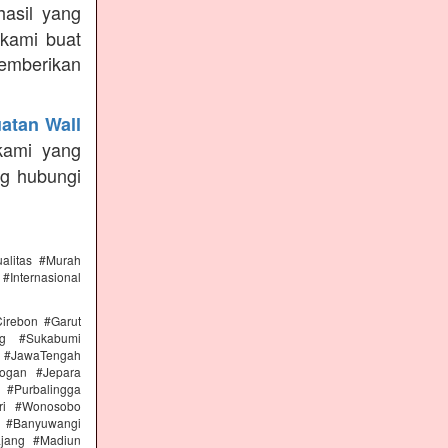
asil yang
 kami buat
emberikan
atan Wall
kami yang
ng hubungi
alitas #Murah
#Internasional
irebon #Garut
ng #Sukabumi
 #JawaTengah
ogan #Jepara
#Purbalingga
ri #Wonosobo
n #Banyuwangi
ajang #Madiun