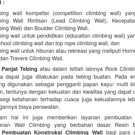
 :
bing wall kompetisi (competition climbing wall) yan
bing Wall Rintisan (Lead Climbing Wall), Kecepat
ing Wall) dan Boulder Climbing Wall,
ing wall untuk pendidikan (education climbing wall) yan
hool climbing wall dan top rope climbing wall, dan
bing wall untuk hiburan atau rekreasi yang meliputi Hom
dan Travers Climbing Wall.
atau dalam istilah lainnya Rock Climb
 Panjat Tebing
a dapat juga dilakukan pada tebing buatan. Pada er
g digunakan sebagai pengganti papan kayu/ multi b
in, tentunya dengan kekuatan dan kwalitas yang dapat 
 segi ketahanan terhadap cuaca juga kekuatannya lebi
ngannya biaya perawatan.
am hal ini juga memberikan layanan pembuatan
nan Wall Climbing yang berbahan dasar Resin 
bagi para c
 Pembuatan Konstruksi Climbing Wall