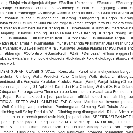
lang #Mojokerto #Nganjuk #Ngawi #Pacitan #Pamekasan #Pasuruan #Ponorogo
idoarjo #Situbondo #Sumenep #Sumenep #Tuban #Tulungagung #Batu #Bl
asuruan #Probolinggo #Surabaya #Jakarta #KepulauanSeribu #Jakarta #Barat #
ra #banten #Lebak #Pandeglang #Serang #Tangerang #Cilegon #Seran
latan #Bantul #GunungKidul #KulonProgo #Sleman #Yogyakarta #Sumatera #Ac
ra #Medan #SumateraBarat #Padang #Riau #Pekanbaru #Jambi #SumateraSelat
Lampung #BandarLampung #KepulauanBangkaBelitung #PangkalPinang #K
ang #Kalimatan #KalimantanBarat #Pontianak #KalimantanTengah #
latan #Banjarmasin #KalimantanTimur #Samarinda #KalimantanUtara #TanjungS
a #Manado #SulawesiTengah #Palu #SulawesiSelatan #Makassar #SulawesiTen
rat #Mamuju #Gorontalo #SundaKecil #Bali #Denpasar #NusaTenggaraT
Barat #Mataram #lombok #tokopedia #bukalapak #olx #tokobagus #kaskus #a
donetwork
MBANGUNAN CLIMBING WALL (Konstruksi, Panel pita melayanipembangunan
struksi Climbing Wall,; Produksi Panel Climbing Walls Berbahan Biberglass 
ombinasi, dll); Penyedia Peralatan Produksi Papan (Panel) Panjat Tebing (Climbi
 papan panjat tebing 31 Agt 2026 Kami dari Pita Climbing Walls (CV. Pita Delap
 Kabupaten Ponorogo Jawa Timur selalu berkomitmen untuk Jual Jasa Pembuatan A
, Papan Panjat tokopedia jasa pembuatan artificial speed wall climbing 
TIFICIAL SPEED WALL CLIMBING ZAP Service, Memberikan layanan pembua
Wall Climbing yang berbahan Pembangunan Climbing Wall Tabula Adventu
limbing wall Setiap Produksi Wall Climbing yang dibangun oleh Tabula Adventu
a 1 tahun untuk produk panel resin blok, jika pecah akan SPESIFIKASI PANJAT D
npanjat p blog page Dinding Lead : 3 M x 12 M : Rp. 144.000.000, . Dinding.
ebal : ±6 – 7 mm. Ukuran Panel : Min. 1m². Lintasan dinding : 3m x 18m. Prop
limbing SlideShare slideshare YoelHendrawan proposal pembuatan wal