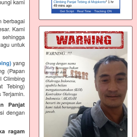
bungi kami
Climbing Panjat Tebing di Mojokerto
"
1 hr
49 mins ago
Get Script
Real Time
Tracking ON
 berbagai
esar. Kami
 sehingga
ragu untuk
yang
bing)
ng (Papan
l Climbing
t Tebing)
 Terjamin.
an Panjat
ksi dengan
eka ragam