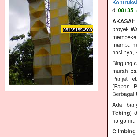
Kontruks
di
081351
AKASAH
proyek
Wa
mempeker
mampu men
hasilnya,
Bingung c
murah da
Panjat Te
(Papan P
Berbagai 
Ada ban
d
Tebing)
harga mur
Climbing