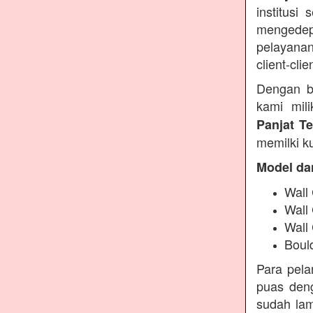
institusi
mengedep
pelayanan
client-clie
Dengan b
kami mil
Panjat T
memilki ku
Model da
Wall 
Wall
Wall
Boul
Para pel
puas deng
sudah lam