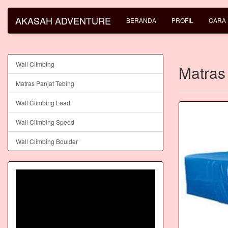
AKASAH ADVENTURE
BERANDA
PROFIL
CARA
Wall Climbing
Matras 
Matras Panjat Tebing
Wall Climbing Lead
Wall Climbing Speed
Wall Climbing Boulder