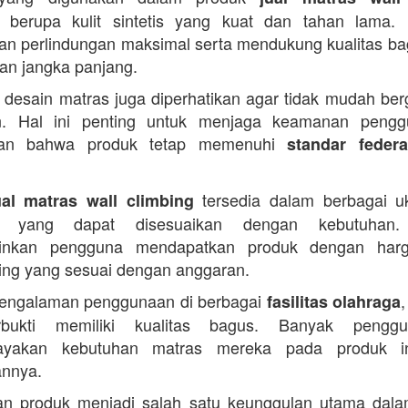
berupa kulit sintetis yang kuat dan tahan lama. 
n perlindungan maksimal serta mendukung kualitas b
n jangka panjang.
u, desain matras juga diperhatikan agar tidak mudah ber
n. Hal ini penting untuk menjaga keamanan pengg
kan bahwa produk tetap memenuhi
standar federa
tersedia dalam berbagai u
ual matras wall climbing
an yang dapat disesuaikan dengan kebutuhan.
inkan pengguna mendapatkan produk dengan harg
bing yang sesuai dengan anggaran.
engalaman penggunaan di berbagai
,
fasilitas olahraga
erbukti memiliki kualitas bagus. Banyak pengg
ayakan kebutuhan matras mereka pada produk in
annya.
an produk menjadi salah satu keunggulan utama dala