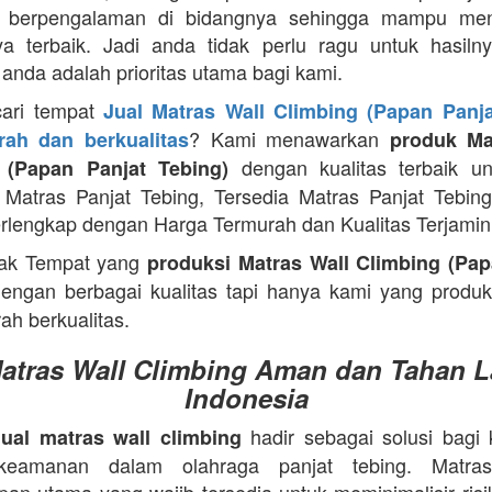
g berpengalaman di bidangnya sehingga mampu men
ya terbaik. Jadi anda tidak perlu ragu untuk hasiln
anda adalah prioritas utama bagi kami.
cari tempat
Jual Matras Wall Climbing (Papan Panja
? Kami menawarkan
ah dan berkualitas
produk Ma
dengan kualitas terbaik un
 (Papan Panjat Tebing)
Matras Panjat Tebing, Tersedia Matras Panjat Tebin
rlengkap dengan Harga Termurah dan Kualitas Terjamin
ak Tempat yang
produksi Matras Wall Climbing (Pap
engan berbagai kualitas tapi hanya kami yang produ
ah berkualitas.
Matras Wall Climbing Aman dan Tahan L
Indonesia
hadir sebagai solusi bagi
jual matras wall climbing
s keamanan dalam olahraga panjat tebing. Matra