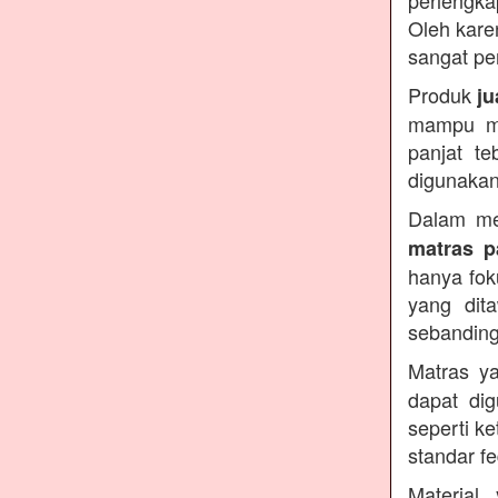
perlengka
Oleh kare
sangat pe
Produk
ju
mampu men
panjat te
digunakan
Dalam me
matras p
hanya fok
yang dit
sebanding
Matras y
dapat di
seperti k
standar f
Materia