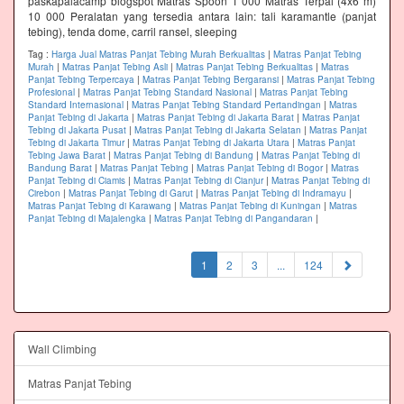
paskapalacamp blogspot Matras Spoon 1 000 Matras Terpal (4x6 m)
10 000 Peralatan yang tersedia antara lain: tali karamantle (panjat
tebing), tenda dome, carril ransel, sleeping
Tag :
Harga Jual Matras Panjat Tebing Murah Berkualitas
|
Matras Panjat Tebing
Murah
|
Matras Panjat Tebing Asli
|
Matras Panjat Tebing Berkualitas
|
Matras
Panjat Tebing Terpercaya
|
Matras Panjat Tebing Bergaransi
|
Matras Panjat Tebing
Profesional
|
Matras Panjat Tebing Standard Nasional
|
Matras Panjat Tebing
Standard Internasional
|
Matras Panjat Tebing Standard Pertandingan
|
Matras
Panjat Tebing di Jakarta
|
Matras Panjat Tebing di Jakarta Barat
|
Matras Panjat
Tebing di Jakarta Pusat
|
Matras Panjat Tebing di Jakarta Selatan
|
Matras Panjat
Tebing di Jakarta Timur
|
Matras Panjat Tebing di Jakarta Utara
|
Matras Panjat
Tebing Jawa Barat
|
Matras Panjat Tebing di Bandung
|
Matras Panjat Tebing di
Bandung Barat
|
Matras Panjat Tebing
|
Matras Panjat Tebing di Bogor
|
Matras
Panjat Tebing di Ciamis
|
Matras Panjat Tebing di Cianjur
|
Matras Panjat Tebing di
Cirebon
|
Matras Panjat Tebing di Garut
|
Matras Panjat Tebing di Indramayu
|
Matras Panjat Tebing di Karawang
|
Matras Panjat Tebing di Kuningan
|
Matras
Panjat Tebing di Majalengka
|
Matras Panjat Tebing di Pangandaran
|
(current)
1
2
3
...
124
Wall Climbing
Matras Panjat Tebing