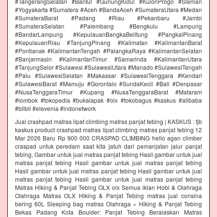
#TangerangSelatan #Bantul #GunungKidul #KulonProgo #Sleman
#Yogyakarta #Sumatera #Aceh #BandaAceh #SumateraUtara #Medan
#SumateraBarat #Padang #Riau #Pekanbaru #Jambi
#SumateraSelatan #Palembang #Bengkulu #Lampung
#BandarLampung #KepulauanBangkaBelitung #PangkalPinang
#KepulauanRiau #TanjungPinang #Kalimatan #KalimantanBarat
#Pontianak #KalimantanTengah #PalangkaRaya #KalimantanSelatan
#Banjarmasin #KalimantanTimur #Samarinda #KalimantanUtara
#TanjungSelor #Sulawesi #SulawesiUtara #Manado #SulawesiTengah
#Palu #SulawesiSelatan #Makassar #SulawesiTenggara #Kendari
#SulawesiBarat #Mamuju #Gorontalo #SundaKecil #Bali #Denpasar
#NusaTenggaraTimur #Kupang #NusaTenggaraBarat #Mataram
#lombok #tokopedia #bukalapak #olx #tokobagus #kaskus #alibaba
#blibli #elevenia #indonetwork
Jual crashpad matras lipat climbing matras panjat tebing | KASKUS : fjb
kaskus product crashpad matras lipat climbing matras panjat tebing 12
Mar 2026 Baru Rp 900 000 CRASPAD CLIMBING hello agan climber
craspad untuk peredam saat kita jatuh dari pemanjatan jalur panjat
tebing, Gambar untuk jual matras panjat tebing Hasil gambar untuk jual
matras panjat tebing Hasil gambar untuk jual matras panjat tebing
Hasil gambar untuk jual matras panjat tebing Hasil gambar untuk jual
matras panjat tebing Hasil gambar untuk jual matras panjat tebing
Matras Hiking & Panjat Tebing OLX olx Semua iklan Hobi & Olahraga
Olahraga Matras OLX Hiking & Panjat Tebing matras jual consina
bering 60L Sleeping bag matras Olahraga » Hiking & Panjat Tebing
Bekas Padang Kota Boulder: Panjat Tebing Beralaskan Matras