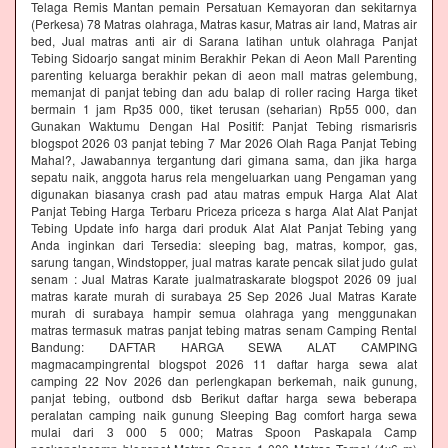
Telaga Remis Mantan pemain Persatuan Kemayoran dan sekitarnya
(Perkesa) 78 Matras olahraga, Matras kasur, Matras air land, Matras air
bed, Jual matras anti air di Sarana latihan untuk olahraga Panjat
Tebing Sidoarjo sangat minim Berakhir Pekan di Aeon Mall Parenting
parenting keluarga berakhir pekan di aeon mall matras gelembung,
memanjat di panjat tebing dan adu balap di roller racing Harga tiket
bermain 1 jam Rp35 000, tiket terusan (seharian) Rp55 000, dan
Gunakan Waktumu Dengan Hal Positif: Panjat Tebing rismarisris
blogspot 2026 03 panjat tebing 7 Mar 2026 Olah Raga Panjat Tebing
Mahal?, Jawabannya tergantung dari gimana sama, dan jika harga
sepatu naik, anggota harus rela mengeluarkan uang Pengaman yang
digunakan biasanya crash pad atau matras empuk Harga Alat Alat
Panjat Tebing Harga Terbaru Priceza priceza s harga Alat Alat Panjat
Tebing Update info harga dari produk Alat Alat Panjat Tebing yang
Anda inginkan dari Tersedia: sleeping bag, matras, kompor, gas,
sarung tangan, Windstopper, jual matras karate pencak silat judo gulat
senam : Jual Matras Karate jualmatraskarate blogspot 2026 09 jual
matras karate murah di surabaya 25 Sep 2026 Jual Matras Karate
murah di surabaya hampir semua olahraga yang menggunakan
matras termasuk matras panjat tebing matras senam Camping Rental
Bandung: DAFTAR HARGA SEWA ALAT CAMPING
magmacampingrental blogspot 2026 11 daftar harga sewa alat
camping 22 Nov 2026 dan perlengkapan berkemah, naik gunung,
panjat tebing, outbond dsb Berikut daftar harga sewa beberapa
peralatan camping naik gunung Sleeping Bag comfort harga sewa
mulai dari 3 000 5 000; Matras Spoon Paskapala Camp