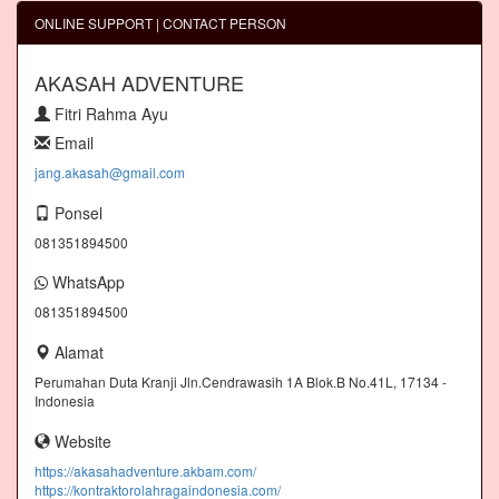
ONLINE SUPPORT | CONTACT PERSON
AKASAH ADVENTURE
Fitri Rahma Ayu
Email
jang.akasah@gmail.com
Ponsel
081351894500
WhatsApp
081351894500
Alamat
Perumahan Duta Kranji Jln.Cendrawasih 1A Blok.B No.41L, 17134 -
Indonesia
Website
https://akasahadventure.akbam.com/
https://kontraktorolahragaindonesia.com/