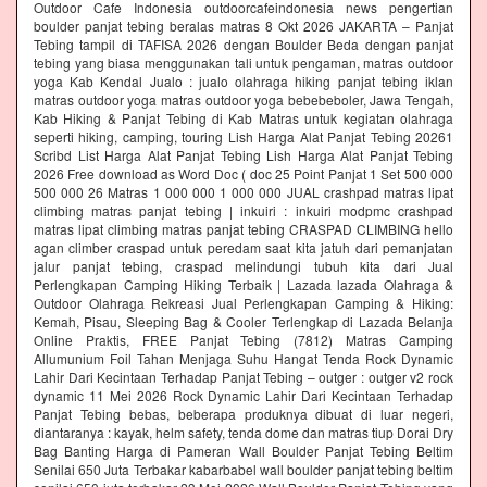
Outdoor Cafe Indonesia outdoorcafeindonesia news pengertian
boulder panjat tebing beralas matras 8 Okt 2026 JAKARTA – Panjat
Tebing tampil di TAFISA 2026 dengan Boulder Beda dengan panjat
tebing yang biasa menggunakan tali untuk pengaman, matras outdoor
yoga Kab Kendal Jualo : jualo olahraga hiking panjat tebing iklan
matras outdoor yoga matras outdoor yoga bebebeboler, Jawa Tengah,
Kab Hiking & Panjat Tebing di Kab Matras untuk kegiatan olahraga
seperti hiking, camping, touring Lish Harga Alat Panjat Tebing 20261
Scribd List Harga Alat Panjat Tebing Lish Harga Alat Panjat Tebing
2026 Free download as Word Doc ( doc 25 Point Panjat 1 Set 500 000
500 000 26 Matras 1 000 000 1 000 000 JUAL crashpad matras lipat
climbing matras panjat tebing | inkuiri : inkuiri modpmc crashpad
matras lipat climbing matras panjat tebing CRASPAD CLIMBING hello
agan climber craspad untuk peredam saat kita jatuh dari pemanjatan
jalur panjat tebing, craspad melindungi tubuh kita dari Jual
Perlengkapan Camping Hiking Terbaik | Lazada lazada Olahraga &
Outdoor Olahraga Rekreasi Jual Perlengkapan Camping & Hiking:
Kemah, Pisau, Sleeping Bag & Cooler Terlengkap di Lazada Belanja
Online Praktis, FREE Panjat Tebing (7812) Matras Camping
Allumunium Foil Tahan Menjaga Suhu Hangat Tenda Rock Dynamic
Lahir Dari Kecintaan Terhadap Panjat Tebing – outger : outger v2 rock
dynamic 11 Mei 2026 Rock Dynamic Lahir Dari Kecintaan Terhadap
Panjat Tebing bebas, beberapa produknya dibuat di luar negeri,
diantaranya : kayak, helm safety, tenda dome dan matras tiup Dorai Dry
Bag Banting Harga di Pameran Wall Boulder Panjat Tebing Beltim
Senilai 650 Juta Terbakar kabarbabel wall boulder panjat tebing beltim