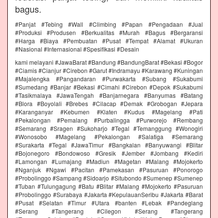
bagus.
#Panjat #Tebing #Wall #Climbing #Papan #Pengadaan #Jual
#Produksi #Produsen #Berkualitas #Murah #Bagus #Bergaransi
#Harga #Biaya #Pembuatan #Pusat #Tempat #Alamat #Ukuran
#Nasional #Internasional #Spesifikasi #Desain
kami melayani #JawaBarat #Bandung #BandungBarat #Bekasi #Bogor
#Ciamis #Cianjur #Cirebon #Garut #Indramayu #Karawang #Kuningan
#Majalengka #Pangandaran #Purwakarta #Subang #Sukabumi
#Sumedang #Banjar #Bekasi #Cimahi #Cirebon #Depok #Sukabumi
#Tasikmalaya #JawaTengah #Banjarnegara #Banyumas #Batang
#Blora #Boyolali #Brebes #Cilacap #Demak #Grobogan #Jepara
#Karanganyar #Kebumen #Klaten #Kudus #Magelang #Pati
#Pekalongan #Pemalang #Purbalingga #Purworejo #Rembang
#Semarang #Sragen #Sukoharjo #Tegal #Temanggung #Wonogiri
#Wonosobo #Magelang #Pekalongan #Salatiga #Semarang
#Surakarta #Tegal #JawaTimur #Bangkalan #Banyuwangi #Blitar
#Bojonegoro #Bondowoso #Gresik #Jember #Jombang #Kediri
#Lamongan #Lumajang #Madiun #Magetan #Malang #Mojokerto
#Nganjuk #Ngawi #Pacitan #Pamekasan #Pasuruan #Ponorogo
#Probolinggo #Sampang #Sidoarjo #Situbondo #Sumenep #Sumenep
#Tuban #Tulungagung #Batu #Blitar #Malang #Mojokerto #Pasuruan
#Probolinggo #Surabaya #Jakarta #KepulauanSeribu #Jakarta #Barat
#Pusat #Selatan #Timur #Utara #banten #Lebak #Pandeglang
#Serang #Tangerang #Cilegon #Serang #Tangerang