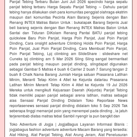
Panjat Tebing Terbaru Bulan Juni Juli 2026 specindo harga sepatu
panjat tebing terbaru Harga Sepatu Panjat Tebing ∼ Dahulu panjat
tebing hanya dilakukan oleh para komunitas penggiat olahraga ekstrim
maupun dari komunitas Pecinta Alam Barang Sejenis dengan Ban
Renang INTEX Matras Balon Untuk : bukalapak Barang Sejenis Jual
beli barang sejenis dengan Ban Renang INTEX Matras Balon Untuk
Santai dan Tiduran DiKolam Renang Pantai BATU panjat tebing
quickview Baru Poin Panjat, Harga Poin Panjat, Jual Poin Panjat
Dinding, Cara onsight adventure Climbing Holds Poin Panjat, Harga
Poin Panjat, Jual Poin Panjat Dinding, Cara Membuat Poin Panjat,
Poin Panjat Tebing, Lpj climbing am SlideShare : slideshare net
Cuneks lpj climbing am 5 Mar 2026 Sling Sling sangat bermanfaat
pada panjat tebing maupun panjat dinding, slingdapat digunakan
sebagai Gambar 5 Matras 4 buah 6 Carrier 2 buah 7 Sarung tangan 2
buah 8 Chalk Nama Barang Jumlah Harga satuan Prasarana Latihan
Minim, Meranti Tetap Kirim 4 Atlet ke Kejurda datariau Prasarana
Latihan Minim Meranti Tetap Kirim 4 Atlet ke Kejurda 19 Jul 2026
Mereka untuk mengikuti Kejuaraan Daerah (Kejurda) Panjat Tebing
tidak memiliki papan panjat sebagai arena latihan, matras sebagai
alas Sensasi Panjat Dinding Didalam Toko Reportase News
reportasenews sensasi panjat dinding didalam toko 5 Sep 2026 Tak
seberapa tinggi memanjat poin yang menempel pada dinding , ia jatuh
terjerembab diatas matras tebal Sambil nyengir ia pun bangkit dan
Toko Adventure di Jogja | JogjaBagus Layanan Informasi Bisnis :
jogjabagus fashion adventure adventure Macam Barang yang tersedia:
Alat Hiking, Alat Panjat Tebing, Alat Arung Jeram, Alat Penelusuran