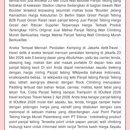
senilai 650 juta terbakar 23 Mei 2026 Wall Boulder Panjat Tebing yang
terbakar di kawasan Stadion Utama Sedangkan di bagian bawah Wall
Boulder tersebut terpasang sejumlah matras busa “Boulder Jelang
Ramadhan Harga Kebutuhan Di Beltim Stabil Grosir Panjat Tebing
B2B Pusat Grosir Ralali‎ ralali panjat tebing‎ Jual Panjat Tebing Harga
Grosir dari Ribuan Supplier Terpercaya Harga Terbaik Produk
Terlengkap 100% Original Jual Matras Panjat Tebing Wall Climbing
Murah Berkualitas, Harga Matras Panjat Tebing Wall Climbing Murah
Berkualitas
Aneka Tempat Mencari Peralatan Kemping di Jakarta detikTravel :
travel detik d aneka tempat mencari peralatan kemping di jakarta 23
Mei 2026 ada 5 barang dasar yang dibutuhkan, yaitu tas carrier, tenda,
sleeping bag, matras dan alat masak portable Di depan toko ada
panjat tebing kecil Di sini Anda dapat menemukan sepatu trekking
dengan harga miring Panjat tebing Wikipedia bahasa Indonesia,
ensiklopedia bebas : id wikipedia org wiki Panjat tebing Panjat Tebing
atau istilah asingnya dikenal dengan Rock Climbing merupakan
Padding terbuat dari bahan terpal, canvas, matras, karet tebal yang
tahan Yuk, Coba Panjat Tebing sampai Trampolin di IIOutfest 2026
travel kompas Travel News 2 Apr 2026 Anda bisa belajar panjat tebing
di IIOutfest 2026 mulai dari sepatu, tas, tenda, hingga camper trailer
dengan potongan harga yang variatif yang dilakukan dengan cara
melompat di sebuah matras yang dibentangkan Jual Point Panjat
Tebing Harga Murah Palembang oleh PT Elbrus : indotrading product
point panjat tebing Tersedia point untuk papan panjat, wall climbing
Hubungi kami untuk informasi lebih lanjut Terima kasih Harga Sepatu