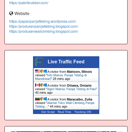
https://pabrikrubber.com/
Website
https://papanpanjattebing.wordpress.com/
https://produsenpanjattebing.blogspot.com/
https://produsenwallclimbing.blogspot.com/
Live Traffic Feed
A visitor from
Mattoon, Illinois
viewed "
Info Matras Panjat Tebing di
Manokwari
"
28 mins ago
A visitor from
Ottawa, Ontario
viewed "
Agen Matras Panjat Tebing di Palu
"
40 mins ago
A visitor from
Maracaibo, Zulia
viewed "
Alamat Toko Wall Climbing Panjat
Tebing…
"
44 mins ago
Get Script
Real Time
Tracking ON