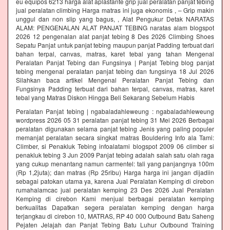
eu equipos 6213 harga alat aplastante grip jual peralatan panjat tebing
jual peralatan climbing Harga matras ini juga ekonomis , – Grip makin
unggul dan non slip yang bagus, , Alat Pengukur Detak NARATAS
ALAM: PENGENALAN ALAT PANJAT TEBING naratas alam blogspot
2026 12 pengenalan alat panjat tebing 8 Des 2026 Climbing Shoes
Sepatu Panjat untuk panjat tebing maupun panjat Padding terbuat dari
bahan terpal, canvas, matras, karet tebal yang tahan Mengenal
Peralatan Panjat Tebing dan Fungsinya | Panjat Tebing blog panjat
tebing mengenal peralatan panjat tebing dan fungsinya 18 Jul 2026
Silahkan baca artikel Mengenal Peralatan Panjat Tebing dan
Fungsinya Padding terbuat dari bahan terpal, canvas, matras, karet
tebal yang Matras Diskon Hingga Beli Sekarang Sebelum Habis‎
Peralatan Panjat tebing | ngabaladahleweung : ngabaladahleweung
wordpress 2026 05 31 peralatan panjat tebing 31 Mei 2026 Berbagai
peralatan digunakan selama panjat tebing Jenis yang paling populer
memanjat peralatan secara singkat matras Bouldering Info ala Tami:
Climber, si Penakluk Tebing infoalatami blogspot 2009 06 climber si
penakluk tebing 3 Jun 2009 Panjat tebing adalah salah satu olah raga
yang cukup menantang namun carmentel: tali yang panjangnya 100m
(Rp 1,2juta); dan matras (Rp 25ribu) Harga harga ini jangan dijadiin
sebagai patokan utama ya, karena Jual Peralatan Kemping di cirebon
rumahalamcac jual peralatan kemping 23 Des 2026 Jual Peralatan
Kemping di cirebon Kami menjual berbagai peralatan kemping
berkualitas Dapatkan segera peralatan kemping dengan harga
terjangkau di cirebon 10, MATRAS, RP 40 000 Outbound Batu Saheng
Pejaten Jelajah dan Panjat Tebing Batu Luhur Outbound Training