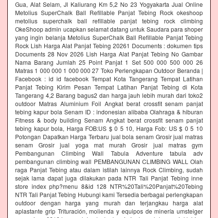
Gua, Alat Selam, Jl Kaliurang Km 5,2 No 23 Yogyakarta Jual Online
Metolius SuperChalk Ball Refillable Panjat Tebing Rock okeshoop
metolius superchalk ball refillable panjat tebing rock climbing
OkeShoop admin ucapkan selamat datang untuk Saudara para shoper
yang ingin belanja Metolius SuperChalk Ball Refillable Panjat Tebing
Rock Lish Harga Alat Panjat Tebing 20261 Documents : dokumen tips
Documents 28 Nov 2026 Lish Harga Alat Panjat Tebing No Gambar
Nama Barang Jumlah 25 Point Panjat 1 Set 500 000 500 000 26
Matras 1 000 000 1 000 000 27 Toko Perlengkapan Outdoor Beranda |
Facebook : id id facebook Tempat Kota Tangerang Tempat Latihan
Panjat Tebing Kirim Pesan Tempat Latihan Panjat Tebing di Kota
Tangerang 4,2 Barang bagus2 dan harga jauh lebih murah dari toko2
outdoor Matras Aluminium Foil Angkat berat crossfit senam panjat
tebing kapur bola Senam ID : indonesian alibaba Olahraga & hiburan
Fitness & body building Senam Angkat berat crossfit senam panjat
tebing kapur bola, Harga FOB:US $ 0 5 10, Harga Fob: US $ 0 5 10
Potongan Dapatkan Harga Terbaru jual bola senam Grosir jual matras
senam Grosir jual yoga mat murah Grosir jual matras gym
Pembangunan Climbing Wall Tabula Adventure tabula adv
pembangunan climbing wall PEMBANGUNAN CLIMBING WALL Olah
raga Panjat Tebing atau dalam istilah lainnya Rock Climbing, sudah
sejak lama dapat juga dilakukan pada NTR Tali Panjat Tebing inne
store index php?menu 8&id 128 NTR%20Tali%20Panjat%20Tebing
NTR Tali Panjat Tebing Hubungi kami Tersedia berbagai perlengkapan
outdoor dengan harga yang murah dan terjangkau harga alat
aplastante grip Trituración, molienda y equipos de minería umsteiger