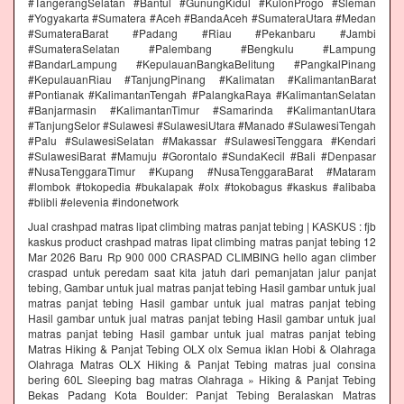
#TangerangSelatan #Bantul #GunungKidul #KulonProgo #Sleman
#Yogyakarta #Sumatera #Aceh #BandaAceh #SumateraUtara #Medan
#SumateraBarat #Padang #Riau #Pekanbaru #Jambi
#SumateraSelatan #Palembang #Bengkulu #Lampung
#BandarLampung #KepulauanBangkaBelitung #PangkalPinang
#KepulauanRiau #TanjungPinang #Kalimatan #KalimantanBarat
#Pontianak #KalimantanTengah #PalangkaRaya #KalimantanSelatan
#Banjarmasin #KalimantanTimur #Samarinda #KalimantanUtara
#TanjungSelor #Sulawesi #SulawesiUtara #Manado #SulawesiTengah
#Palu #SulawesiSelatan #Makassar #SulawesiTenggara #Kendari
#SulawesiBarat #Mamuju #Gorontalo #SundaKecil #Bali #Denpasar
#NusaTenggaraTimur #Kupang #NusaTenggaraBarat #Mataram
#lombok #tokopedia #bukalapak #olx #tokobagus #kaskus #alibaba
#blibli #elevenia #indonetwork
Jual crashpad matras lipat climbing matras panjat tebing | KASKUS : fjb
kaskus product crashpad matras lipat climbing matras panjat tebing 12
Mar 2026 Baru Rp 900 000 CRASPAD CLIMBING hello agan climber
craspad untuk peredam saat kita jatuh dari pemanjatan jalur panjat
tebing, Gambar untuk jual matras panjat tebing Hasil gambar untuk jual
matras panjat tebing Hasil gambar untuk jual matras panjat tebing
Hasil gambar untuk jual matras panjat tebing Hasil gambar untuk jual
matras panjat tebing Hasil gambar untuk jual matras panjat tebing
Matras Hiking & Panjat Tebing OLX olx Semua iklan Hobi & Olahraga
Olahraga Matras OLX Hiking & Panjat Tebing matras jual consina
bering 60L Sleeping bag matras Olahraga » Hiking & Panjat Tebing
Bekas Padang Kota Boulder: Panjat Tebing Beralaskan Matras