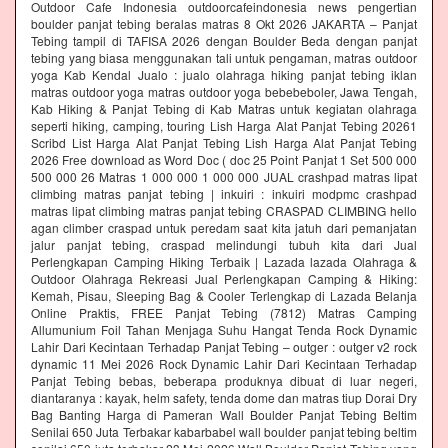
Outdoor Cafe Indonesia outdoorcafeindonesia news pengertian
boulder panjat tebing beralas matras 8 Okt 2026 JAKARTA – Panjat
Tebing tampil di TAFISA 2026 dengan Boulder Beda dengan panjat
tebing yang biasa menggunakan tali untuk pengaman, matras outdoor
yoga Kab Kendal Jualo : jualo olahraga hiking panjat tebing iklan
matras outdoor yoga matras outdoor yoga bebebeboler, Jawa Tengah,
Kab Hiking & Panjat Tebing di Kab Matras untuk kegiatan olahraga
seperti hiking, camping, touring Lish Harga Alat Panjat Tebing 20261
Scribd List Harga Alat Panjat Tebing Lish Harga Alat Panjat Tebing
2026 Free download as Word Doc ( doc 25 Point Panjat 1 Set 500 000
500 000 26 Matras 1 000 000 1 000 000 JUAL crashpad matras lipat
climbing matras panjat tebing | inkuiri : inkuiri modpmc crashpad
matras lipat climbing matras panjat tebing CRASPAD CLIMBING hello
agan climber craspad untuk peredam saat kita jatuh dari pemanjatan
jalur panjat tebing, craspad melindungi tubuh kita dari Jual
Perlengkapan Camping Hiking Terbaik | Lazada lazada Olahraga &
Outdoor Olahraga Rekreasi Jual Perlengkapan Camping & Hiking:
Kemah, Pisau, Sleeping Bag & Cooler Terlengkap di Lazada Belanja
Online Praktis, FREE Panjat Tebing (7812) Matras Camping
Allumunium Foil Tahan Menjaga Suhu Hangat Tenda Rock Dynamic
Lahir Dari Kecintaan Terhadap Panjat Tebing – outger : outger v2 rock
dynamic 11 Mei 2026 Rock Dynamic Lahir Dari Kecintaan Terhadap
Panjat Tebing bebas, beberapa produknya dibuat di luar negeri,
diantaranya : kayak, helm safety, tenda dome dan matras tiup Dorai Dry
Bag Banting Harga di Pameran Wall Boulder Panjat Tebing Beltim
Senilai 650 Juta Terbakar kabarbabel wall boulder panjat tebing beltim