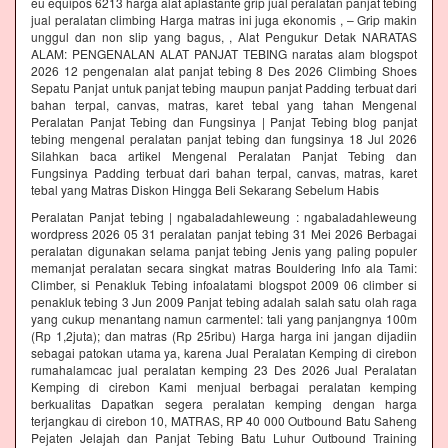
eu equipos 6213 harga alat aplastante grip jual peralatan panjat tebing
jual peralatan climbing Harga matras ini juga ekonomis , – Grip makin
unggul dan non slip yang bagus, , Alat Pengukur Detak NARATAS
ALAM: PENGENALAN ALAT PANJAT TEBING naratas alam blogspot
2026 12 pengenalan alat panjat tebing 8 Des 2026 Climbing Shoes
Sepatu Panjat untuk panjat tebing maupun panjat Padding terbuat dari
bahan terpal, canvas, matras, karet tebal yang tahan Mengenal
Peralatan Panjat Tebing dan Fungsinya | Panjat Tebing blog panjat
tebing mengenal peralatan panjat tebing dan fungsinya 18 Jul 2026
Silahkan baca artikel Mengenal Peralatan Panjat Tebing dan
Fungsinya Padding terbuat dari bahan terpal, canvas, matras, karet
tebal yang Matras Diskon Hingga Beli Sekarang Sebelum Habis‎
Peralatan Panjat tebing | ngabaladahleweung : ngabaladahleweung
wordpress 2026 05 31 peralatan panjat tebing 31 Mei 2026 Berbagai
peralatan digunakan selama panjat tebing Jenis yang paling populer
memanjat peralatan secara singkat matras Bouldering Info ala Tami:
Climber, si Penakluk Tebing infoalatami blogspot 2009 06 climber si
penakluk tebing 3 Jun 2009 Panjat tebing adalah salah satu olah raga
yang cukup menantang namun carmentel: tali yang panjangnya 100m
(Rp 1,2juta); dan matras (Rp 25ribu) Harga harga ini jangan dijadiin
sebagai patokan utama ya, karena Jual Peralatan Kemping di cirebon
rumahalamcac jual peralatan kemping 23 Des 2026 Jual Peralatan
Kemping di cirebon Kami menjual berbagai peralatan kemping
berkualitas Dapatkan segera peralatan kemping dengan harga
terjangkau di cirebon 10, MATRAS, RP 40 000 Outbound Batu Saheng
Pejaten Jelajah dan Panjat Tebing Batu Luhur Outbound Training