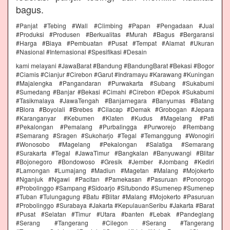
bagus.
#Panjat #Tebing #Wall #Climbing #Papan #Pengadaan #Jual
#Produksi #Produsen #Berkualitas #Murah #Bagus #Bergaransi
#Harga #Biaya #Pembuatan #Pusat #Tempat #Alamat #Ukuran
#Nasional #Internasional #Spesifikasi #Desain
kami melayani #JawaBarat #Bandung #BandungBarat #Bekasi #Bogor
#Ciamis #Cianjur #Cirebon #Garut #Indramayu #Karawang #Kuningan
#Majalengka #Pangandaran #Purwakarta #Subang #Sukabumi
#Sumedang #Banjar #Bekasi #Cimahi #Cirebon #Depok #Sukabumi
#Tasikmalaya #JawaTengah #Banjarnegara #Banyumas #Batang
#Blora #Boyolali #Brebes #Cilacap #Demak #Grobogan #Jepara
#Karanganyar #Kebumen #Klaten #Kudus #Magelang #Pati
#Pekalongan #Pemalang #Purbalingga #Purworejo #Rembang
#Semarang #Sragen #Sukoharjo #Tegal #Temanggung #Wonogiri
#Wonosobo #Magelang #Pekalongan #Salatiga #Semarang
#Surakarta #Tegal #JawaTimur #Bangkalan #Banyuwangi #Blitar
#Bojonegoro #Bondowoso #Gresik #Jember #Jombang #Kediri
#Lamongan #Lumajang #Madiun #Magetan #Malang #Mojokerto
#Nganjuk #Ngawi #Pacitan #Pamekasan #Pasuruan #Ponorogo
#Probolinggo #Sampang #Sidoarjo #Situbondo #Sumenep #Sumenep
#Tuban #Tulungagung #Batu #Blitar #Malang #Mojokerto #Pasuruan
#Probolinggo #Surabaya #Jakarta #KepulauanSeribu #Jakarta #Barat
#Pusat #Selatan #Timur #Utara #banten #Lebak #Pandeglang
#Serang #Tangerang #Cilegon #Serang #Tangerang