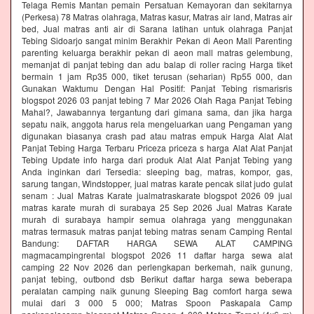
Telaga Remis Mantan pemain Persatuan Kemayoran dan sekitarnya
(Perkesa) 78 Matras olahraga, Matras kasur, Matras air land, Matras air
bed, Jual matras anti air di Sarana latihan untuk olahraga Panjat
Tebing Sidoarjo sangat minim Berakhir Pekan di Aeon Mall Parenting
parenting keluarga berakhir pekan di aeon mall matras gelembung,
memanjat di panjat tebing dan adu balap di roller racing Harga tiket
bermain 1 jam Rp35 000, tiket terusan (seharian) Rp55 000, dan
Gunakan Waktumu Dengan Hal Positif: Panjat Tebing rismarisris
blogspot 2026 03 panjat tebing 7 Mar 2026 Olah Raga Panjat Tebing
Mahal?, Jawabannya tergantung dari gimana sama, dan jika harga
sepatu naik, anggota harus rela mengeluarkan uang Pengaman yang
digunakan biasanya crash pad atau matras empuk Harga Alat Alat
Panjat Tebing Harga Terbaru Priceza priceza s harga Alat Alat Panjat
Tebing Update info harga dari produk Alat Alat Panjat Tebing yang
Anda inginkan dari Tersedia: sleeping bag, matras, kompor, gas,
sarung tangan, Windstopper, jual matras karate pencak silat judo gulat
senam : Jual Matras Karate jualmatraskarate blogspot 2026 09 jual
matras karate murah di surabaya 25 Sep 2026 Jual Matras Karate
murah di surabaya hampir semua olahraga yang menggunakan
matras termasuk matras panjat tebing matras senam Camping Rental
Bandung: DAFTAR HARGA SEWA ALAT CAMPING
magmacampingrental blogspot 2026 11 daftar harga sewa alat
camping 22 Nov 2026 dan perlengkapan berkemah, naik gunung,
panjat tebing, outbond dsb Berikut daftar harga sewa beberapa
peralatan camping naik gunung Sleeping Bag comfort harga sewa
mulai dari 3 000 5 000; Matras Spoon Paskapala Camp