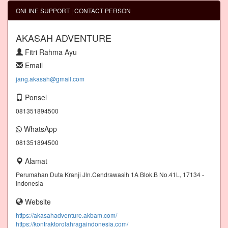
ONLINE SUPPORT | CONTACT PERSON
AKASAH ADVENTURE
Fitri Rahma Ayu
Email
jang.akasah@gmail.com
Ponsel
081351894500
WhatsApp
081351894500
Alamat
Perumahan Duta Kranji Jln.Cendrawasih 1A Blok.B No.41L, 17134 -
Indonesia
Website
https://akasahadventure.akbam.com/
https://kontraktorolahragaindonesia.com/