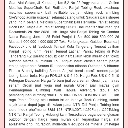
Gua, Alat Selam, Jl Kaliurang Km 5,2 No 23 Yogyakarta Jual Online
Metolius SuperChalk Ball Refillable Panjat Tebing Rock okeshoop
metolius superchalk ball refillable panjat tebing rock climbing
OkeShoop admin ucapkan selamat datang untuk Saudara para shoper
yang ingin belanja Metolius SuperChalk Ball Refillable Panjat Tebing
Rock Lish Harga Alat Panjat Tebing 20261 Documents : dokumen tips
Documents 28 Nov 2026 Lish Harga Alat Panjat Tebing No Gambar
Nama Barang Jumlah 25 Point Panjat 1 Set 500 000 500 000 26
Matras 1 000 000 1 000 000 27 Toko Perlengkapan Outdoor Beranda |
Facebook : id id facebook Tempat Kota Tangerang Tempat Latihan
Panjat Tebing Kirim Pesan Tempat Latihan Panjat Tebing di Kota
Tangerang 4,2 Barang bagus2 dan harga jauh lebih murah dari toko2
outdoor Matras Aluminium Foil Angkat berat crossfit senam panjat
tebing kapur bola Senam ID : indonesian alibaba Olahraga & hiburan
Fitness & body building Senam Angkat berat crossfit senam panjat
tebing kapur bola, Harga FOB:US $ 0 5 10, Harga Fob: US $ 0 5 10
Potongan Dapatkan Harga Terbaru jual bola senam Grosir jual matras
senam Grosir jual yoga mat murah Grosir jual matras gym
Pembangunan Climbing Wall Tabula Adventure tabula adv
pembangunan climbing wall PEMBANGUNAN CLIMBING WALL Olah
raga Panjat Tebing atau dalam istilah lainnya Rock Climbing, sudah
sejak lama dapat juga dilakukan pada NTR Tali Panjat Tebing inne
store index php?menu 8&id 128 NTR%20Tali%20Panjat%20Tebing
NTR Tali Panjat Tebing Hubungi kami Tersedia berbagai perlengkapan
outdoor dengan harga yang murah dan terjangkau harga alat
aplastante grip Trituración, molienda y equipos de minería umsteiger