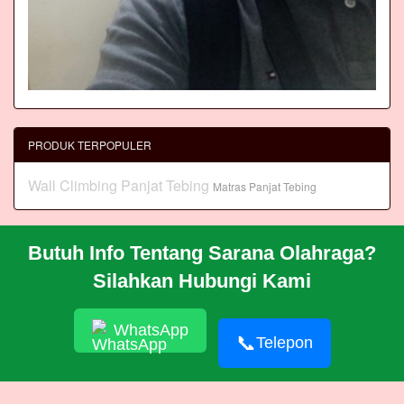
PRODUK TERPOPULER
Wall Climbing Panjat Tebing
Matras Panjat Tebing
Butuh Info Tentang Sarana Olahraga?
BERANDA
Silahkan Hubungi Kami
PROFIL
CARA PESAN
ARTIKEL
WhatsApp
HUBUNGI KAMI
📞
Telepon
© 2026 https://akasahadventure.akbam.com/
RSS
|
sitemap.xml