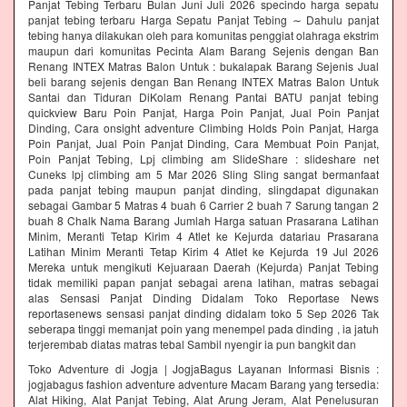
Panjat Tebing Terbaru Bulan Juni Juli 2026 specindo harga sepatu
panjat tebing terbaru Harga Sepatu Panjat Tebing ∼ Dahulu panjat
tebing hanya dilakukan oleh para komunitas penggiat olahraga ekstrim
maupun dari komunitas Pecinta Alam Barang Sejenis dengan Ban
Renang INTEX Matras Balon Untuk : bukalapak Barang Sejenis Jual
beli barang sejenis dengan Ban Renang INTEX Matras Balon Untuk
Santai dan Tiduran DiKolam Renang Pantai BATU panjat tebing
quickview Baru Poin Panjat, Harga Poin Panjat, Jual Poin Panjat
Dinding, Cara onsight adventure Climbing Holds Poin Panjat, Harga
Poin Panjat, Jual Poin Panjat Dinding, Cara Membuat Poin Panjat,
Poin Panjat Tebing, Lpj climbing am SlideShare : slideshare net
Cuneks lpj climbing am 5 Mar 2026 Sling Sling sangat bermanfaat
pada panjat tebing maupun panjat dinding, slingdapat digunakan
sebagai Gambar 5 Matras 4 buah 6 Carrier 2 buah 7 Sarung tangan 2
buah 8 Chalk Nama Barang Jumlah Harga satuan Prasarana Latihan
Minim, Meranti Tetap Kirim 4 Atlet ke Kejurda datariau Prasarana
Latihan Minim Meranti Tetap Kirim 4 Atlet ke Kejurda 19 Jul 2026
Mereka untuk mengikuti Kejuaraan Daerah (Kejurda) Panjat Tebing
tidak memiliki papan panjat sebagai arena latihan, matras sebagai
alas Sensasi Panjat Dinding Didalam Toko Reportase News
reportasenews sensasi panjat dinding didalam toko 5 Sep 2026 Tak
seberapa tinggi memanjat poin yang menempel pada dinding , ia jatuh
terjerembab diatas matras tebal Sambil nyengir ia pun bangkit dan
Toko Adventure di Jogja | JogjaBagus Layanan Informasi Bisnis :
jogjabagus fashion adventure adventure Macam Barang yang tersedia:
Alat Hiking, Alat Panjat Tebing, Alat Arung Jeram, Alat Penelusuran