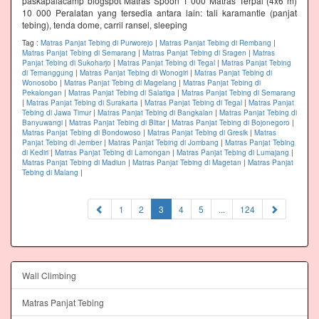
paskapalacamp blogspot Matras Spoon 1 000 Matras Terpal (4x6 m)
10 000 Peralatan yang tersedia antara lain: tali karamantle (panjat
tebing), tenda dome, carril ransel, sleeping
Tag :
Matras Panjat Tebing di Purworejo
|
Matras Panjat Tebing di Rembang
|
Matras Panjat Tebing di Semarang
|
Matras Panjat Tebing di Sragen
|
Matras
Panjat Tebing di Sukoharjo
|
Matras Panjat Tebing di Tegal
|
Matras Panjat Tebing
di Temanggung
|
Matras Panjat Tebing di Wonogiri
|
Matras Panjat Tebing di
Wonosobo
|
Matras Panjat Tebing di Magelang
|
Matras Panjat Tebing di
Pekalongan
|
Matras Panjat Tebing di Salatiga
|
Matras Panjat Tebing di Semarang
|
Matras Panjat Tebing di Surakarta
|
Matras Panjat Tebing di Tegal
|
Matras Panjat
Tebing di Jawa Timur
|
Matras Panjat Tebing di Bangkalan
|
Matras Panjat Tebing di
Banyuwangi
|
Matras Panjat Tebing di Blitar
|
Matras Panjat Tebing di Bojonegoro
|
Matras Panjat Tebing di Bondowoso
|
Matras Panjat Tebing di Gresik
|
Matras
Panjat Tebing di Jember
|
Matras Panjat Tebing di Jombang
|
Matras Panjat Tebing
di Kediri
|
Matras Panjat Tebing di Lamongan
|
Matras Panjat Tebing di Lumajang
|
Matras Panjat Tebing di Madiun
|
Matras Panjat Tebing di Magetan
|
Matras Panjat
Tebing di Malang
|
(current)
1
2
3
4
5
...
124
Wall Climbing
Matras Panjat Tebing