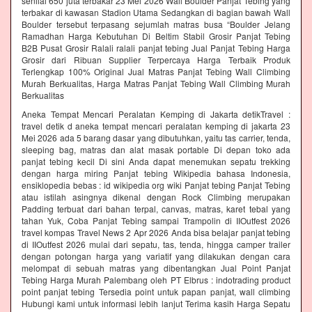
senilai 650 juta terbakar 23 Mei 2026 Wall Boulder Panjat Tebing yang
terbakar di kawasan Stadion Utama Sedangkan di bagian bawah Wall
Boulder tersebut terpasang sejumlah matras busa “Boulder Jelang
Ramadhan Harga Kebutuhan Di Beltim Stabil Grosir Panjat Tebing
B2B Pusat Grosir Ralali‎ ralali panjat tebing‎ Jual Panjat Tebing Harga
Grosir dari Ribuan Supplier Terpercaya Harga Terbaik Produk
Terlengkap 100% Original Jual Matras Panjat Tebing Wall Climbing
Murah Berkualitas, Harga Matras Panjat Tebing Wall Climbing Murah
Berkualitas
Aneka Tempat Mencari Peralatan Kemping di Jakarta detikTravel :
travel detik d aneka tempat mencari peralatan kemping di jakarta 23
Mei 2026 ada 5 barang dasar yang dibutuhkan, yaitu tas carrier, tenda,
sleeping bag, matras dan alat masak portable Di depan toko ada
panjat tebing kecil Di sini Anda dapat menemukan sepatu trekking
dengan harga miring Panjat tebing Wikipedia bahasa Indonesia,
ensiklopedia bebas : id wikipedia org wiki Panjat tebing Panjat Tebing
atau istilah asingnya dikenal dengan Rock Climbing merupakan
Padding terbuat dari bahan terpal, canvas, matras, karet tebal yang
tahan Yuk, Coba Panjat Tebing sampai Trampolin di IIOutfest 2026
travel kompas Travel News 2 Apr 2026 Anda bisa belajar panjat tebing
di IIOutfest 2026 mulai dari sepatu, tas, tenda, hingga camper trailer
dengan potongan harga yang variatif yang dilakukan dengan cara
melompat di sebuah matras yang dibentangkan Jual Point Panjat
Tebing Harga Murah Palembang oleh PT Elbrus : indotrading product
point panjat tebing Tersedia point untuk papan panjat, wall climbing
Hubungi kami untuk informasi lebih lanjut Terima kasih Harga Sepatu