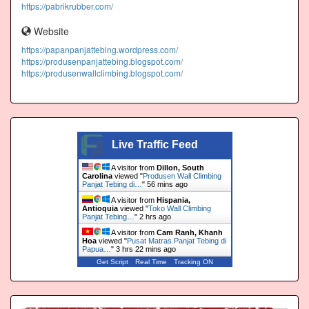
https://pabrikrubber.com/
Website
https://papanpanjattebing.wordpress.com/
https://produsenpanjattebing.blogspot.com/
https://produsenwallclimbing.blogspot.com/
Live Traffic Feed
A visitor from
Dillon, South
Carolina
viewed "
Produsen Wall Climbing
Panjat Tebing di…
"
56 mins ago
A visitor from
Hispania,
Antioquia
viewed "
Toko Wall Climbing
Panjat Tebing…
"
2 hrs ago
A visitor from
Cam Ranh, Khanh
Hoa
viewed "
Pusat Matras Panjat Tebing di
Papua…
"
3 hrs 22 mins ago
Get Script
Real Time
Tracking ON