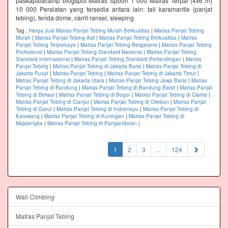
paskapalacamp blogspot Matras Spoon 1 000 Matras Terpal (4x6 m)
10 000 Peralatan yang tersedia antara lain: tali karamantle (panjat
tebing), tenda dome, carril ransel, sleeping
Tag :
Harga Jual Matras Panjat Tebing Murah Berkualitas
|
Matras Panjat Tebing
Murah
|
Matras Panjat Tebing Asli
|
Matras Panjat Tebing Berkualitas
|
Matras
Panjat Tebing Terpercaya
|
Matras Panjat Tebing Bergaransi
|
Matras Panjat Tebing
Profesional
|
Matras Panjat Tebing Standard Nasional
|
Matras Panjat Tebing
Standard Internasional
|
Matras Panjat Tebing Standard Pertandingan
|
Matras
Panjat Tebing
|
Matras Panjat Tebing di Jakarta Barat
|
Matras Panjat Tebing di
Jakarta Pusat
|
Matras Panjat Tebing
|
Matras Panjat Tebing di Jakarta Timur
|
Matras Panjat Tebing di Jakarta Utara
|
Matras Panjat Tebing Jawa Barat
|
Matras
Panjat Tebing di Bandung
|
Matras Panjat Tebing di Bandung Barat
|
Matras Panjat
Tebing di Bekasi
|
Matras Panjat Tebing di Bogor
|
Matras Panjat Tebing di Ciamis
|
Matras Panjat Tebing di Cianjur
|
Matras Panjat Tebing di Cirebon
|
Matras Panjat
Tebing di Garut
|
Matras Panjat Tebing di Indramayu
|
Matras Panjat Tebing di
Karawang
|
Matras Panjat Tebing di Kuningan
|
Matras Panjat Tebing di
Majalengka
|
Matras Panjat Tebing di Pangandaran
|
(current)
1
2
3
...
124
Wall Climbing
Matras Panjat Tebing