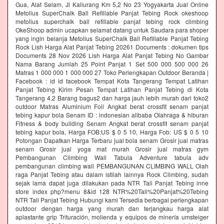
Gua, Alat Selam, Jl Kaliurang Km 5,2 No 23 Yogyakarta Jual Online
Metolius SuperChalk Ball Refillable Panjat Tebing Rock okeshoop
metolius superchalk ball refillable panjat tebing rock climbing
OkeShoop admin ucapkan selamat datang untuk Saudara para shoper
yang ingin belanja Metolius SuperChalk Ball Refillable Panjat Tebing
Rock Lish Harga Alat Panjat Tebing 20261 Documents : dokumen tips
Documents 28 Nov 2026 Lish Harga Alat Panjat Tebing No Gambar
Nama Barang Jumlah 25 Point Panjat 1 Set 500 000 500 000 26
Matras 1 000 000 1 000 000 27 Toko Perlengkapan Outdoor Beranda |
Facebook : id id facebook Tempat Kota Tangerang Tempat Latihan
Panjat Tebing Kirim Pesan Tempat Latihan Panjat Tebing di Kota
Tangerang 4,2 Barang bagus2 dan harga jauh lebih murah dari toko2
outdoor Matras Aluminium Foil Angkat berat crossfit senam panjat
tebing kapur bola Senam ID : indonesian alibaba Olahraga & hiburan
Fitness & body building Senam Angkat berat crossfit senam panjat
tebing kapur bola, Harga FOB:US $ 0 5 10, Harga Fob: US $ 0 5 10
Potongan Dapatkan Harga Terbaru jual bola senam Grosir jual matras
senam Grosir jual yoga mat murah Grosir jual matras gym
Pembangunan Climbing Wall Tabula Adventure tabula adv
pembangunan climbing wall PEMBANGUNAN CLIMBING WALL Olah
raga Panjat Tebing atau dalam istilah lainnya Rock Climbing, sudah
sejak lama dapat juga dilakukan pada NTR Tali Panjat Tebing inne
store index php?menu 8&id 128 NTR%20Tali%20Panjat%20Tebing
NTR Tali Panjat Tebing Hubungi kami Tersedia berbagai perlengkapan
outdoor dengan harga yang murah dan terjangkau harga alat
aplastante grip Trituración, molienda y equipos de minería umsteiger