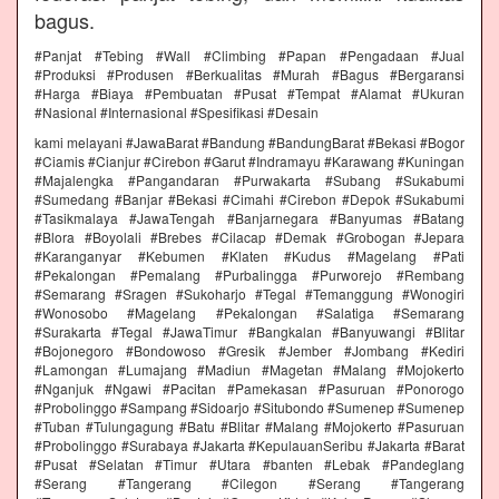
bagus.
#Panjat #Tebing #Wall #Climbing #Papan #Pengadaan #Jual
#Produksi #Produsen #Berkualitas #Murah #Bagus #Bergaransi
#Harga #Biaya #Pembuatan #Pusat #Tempat #Alamat #Ukuran
#Nasional #Internasional #Spesifikasi #Desain
kami melayani #JawaBarat #Bandung #BandungBarat #Bekasi #Bogor
#Ciamis #Cianjur #Cirebon #Garut #Indramayu #Karawang #Kuningan
#Majalengka #Pangandaran #Purwakarta #Subang #Sukabumi
#Sumedang #Banjar #Bekasi #Cimahi #Cirebon #Depok #Sukabumi
#Tasikmalaya #JawaTengah #Banjarnegara #Banyumas #Batang
#Blora #Boyolali #Brebes #Cilacap #Demak #Grobogan #Jepara
#Karanganyar #Kebumen #Klaten #Kudus #Magelang #Pati
#Pekalongan #Pemalang #Purbalingga #Purworejo #Rembang
#Semarang #Sragen #Sukoharjo #Tegal #Temanggung #Wonogiri
#Wonosobo #Magelang #Pekalongan #Salatiga #Semarang
#Surakarta #Tegal #JawaTimur #Bangkalan #Banyuwangi #Blitar
#Bojonegoro #Bondowoso #Gresik #Jember #Jombang #Kediri
#Lamongan #Lumajang #Madiun #Magetan #Malang #Mojokerto
#Nganjuk #Ngawi #Pacitan #Pamekasan #Pasuruan #Ponorogo
#Probolinggo #Sampang #Sidoarjo #Situbondo #Sumenep #Sumenep
#Tuban #Tulungagung #Batu #Blitar #Malang #Mojokerto #Pasuruan
#Probolinggo #Surabaya #Jakarta #KepulauanSeribu #Jakarta #Barat
#Pusat #Selatan #Timur #Utara #banten #Lebak #Pandeglang
#Serang #Tangerang #Cilegon #Serang #Tangerang