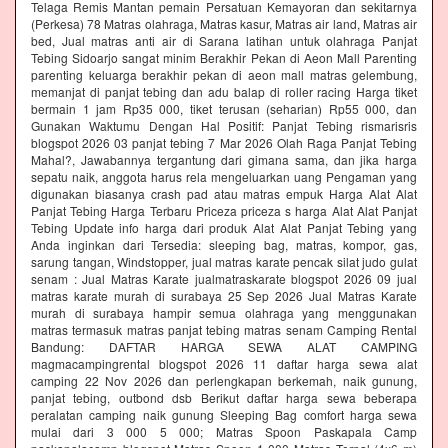
Telaga Remis Mantan pemain Persatuan Kemayoran dan sekitarnya
(Perkesa) 78 Matras olahraga, Matras kasur, Matras air land, Matras air
bed, Jual matras anti air di Sarana latihan untuk olahraga Panjat
Tebing Sidoarjo sangat minim Berakhir Pekan di Aeon Mall Parenting
parenting keluarga berakhir pekan di aeon mall matras gelembung,
memanjat di panjat tebing dan adu balap di roller racing Harga tiket
bermain 1 jam Rp35 000, tiket terusan (seharian) Rp55 000, dan
Gunakan Waktumu Dengan Hal Positif: Panjat Tebing rismarisris
blogspot 2026 03 panjat tebing 7 Mar 2026 Olah Raga Panjat Tebing
Mahal?, Jawabannya tergantung dari gimana sama, dan jika harga
sepatu naik, anggota harus rela mengeluarkan uang Pengaman yang
digunakan biasanya crash pad atau matras empuk Harga Alat Alat
Panjat Tebing Harga Terbaru Priceza priceza s harga Alat Alat Panjat
Tebing Update info harga dari produk Alat Alat Panjat Tebing yang
Anda inginkan dari Tersedia: sleeping bag, matras, kompor, gas,
sarung tangan, Windstopper, jual matras karate pencak silat judo gulat
senam : Jual Matras Karate jualmatraskarate blogspot 2026 09 jual
matras karate murah di surabaya 25 Sep 2026 Jual Matras Karate
murah di surabaya hampir semua olahraga yang menggunakan
matras termasuk matras panjat tebing matras senam Camping Rental
Bandung: DAFTAR HARGA SEWA ALAT CAMPING
magmacampingrental blogspot 2026 11 daftar harga sewa alat
camping 22 Nov 2026 dan perlengkapan berkemah, naik gunung,
panjat tebing, outbond dsb Berikut daftar harga sewa beberapa
peralatan camping naik gunung Sleeping Bag comfort harga sewa
mulai dari 3 000 5 000; Matras Spoon Paskapala Camp