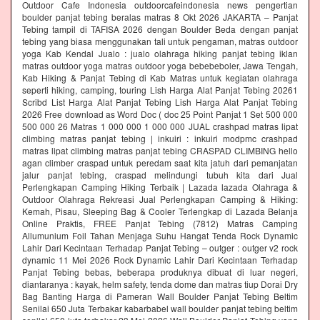
Outdoor Cafe Indonesia outdoorcafeindonesia news pengertian
boulder panjat tebing beralas matras 8 Okt 2026 JAKARTA – Panjat
Tebing tampil di TAFISA 2026 dengan Boulder Beda dengan panjat
tebing yang biasa menggunakan tali untuk pengaman, matras outdoor
yoga Kab Kendal Jualo : jualo olahraga hiking panjat tebing iklan
matras outdoor yoga matras outdoor yoga bebebeboler, Jawa Tengah,
Kab Hiking & Panjat Tebing di Kab Matras untuk kegiatan olahraga
seperti hiking, camping, touring Lish Harga Alat Panjat Tebing 20261
Scribd List Harga Alat Panjat Tebing Lish Harga Alat Panjat Tebing
2026 Free download as Word Doc ( doc 25 Point Panjat 1 Set 500 000
500 000 26 Matras 1 000 000 1 000 000 JUAL crashpad matras lipat
climbing matras panjat tebing | inkuiri : inkuiri modpmc crashpad
matras lipat climbing matras panjat tebing CRASPAD CLIMBING hello
agan climber craspad untuk peredam saat kita jatuh dari pemanjatan
jalur panjat tebing, craspad melindungi tubuh kita dari Jual
Perlengkapan Camping Hiking Terbaik | Lazada lazada Olahraga &
Outdoor Olahraga Rekreasi Jual Perlengkapan Camping & Hiking:
Kemah, Pisau, Sleeping Bag & Cooler Terlengkap di Lazada Belanja
Online Praktis, FREE Panjat Tebing (7812) Matras Camping
Allumunium Foil Tahan Menjaga Suhu Hangat Tenda Rock Dynamic
Lahir Dari Kecintaan Terhadap Panjat Tebing – outger : outger v2 rock
dynamic 11 Mei 2026 Rock Dynamic Lahir Dari Kecintaan Terhadap
Panjat Tebing bebas, beberapa produknya dibuat di luar negeri,
diantaranya : kayak, helm safety, tenda dome dan matras tiup Dorai Dry
Bag Banting Harga di Pameran Wall Boulder Panjat Tebing Beltim
Senilai 650 Juta Terbakar kabarbabel wall boulder panjat tebing beltim