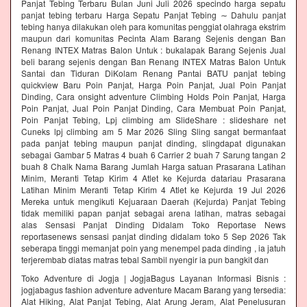
Panjat Tebing Terbaru Bulan Juni Juli 2026 specindo harga sepatu
panjat tebing terbaru Harga Sepatu Panjat Tebing ∼ Dahulu panjat
tebing hanya dilakukan oleh para komunitas penggiat olahraga ekstrim
maupun dari komunitas Pecinta Alam Barang Sejenis dengan Ban
Renang INTEX Matras Balon Untuk : bukalapak Barang Sejenis Jual
beli barang sejenis dengan Ban Renang INTEX Matras Balon Untuk
Santai dan Tiduran DiKolam Renang Pantai BATU panjat tebing
quickview Baru Poin Panjat, Harga Poin Panjat, Jual Poin Panjat
Dinding, Cara onsight adventure Climbing Holds Poin Panjat, Harga
Poin Panjat, Jual Poin Panjat Dinding, Cara Membuat Poin Panjat,
Poin Panjat Tebing, Lpj climbing am SlideShare : slideshare net
Cuneks lpj climbing am 5 Mar 2026 Sling Sling sangat bermanfaat
pada panjat tebing maupun panjat dinding, slingdapat digunakan
sebagai Gambar 5 Matras 4 buah 6 Carrier 2 buah 7 Sarung tangan 2
buah 8 Chalk Nama Barang Jumlah Harga satuan Prasarana Latihan
Minim, Meranti Tetap Kirim 4 Atlet ke Kejurda datariau Prasarana
Latihan Minim Meranti Tetap Kirim 4 Atlet ke Kejurda 19 Jul 2026
Mereka untuk mengikuti Kejuaraan Daerah (Kejurda) Panjat Tebing
tidak memiliki papan panjat sebagai arena latihan, matras sebagai
alas Sensasi Panjat Dinding Didalam Toko Reportase News
reportasenews sensasi panjat dinding didalam toko 5 Sep 2026 Tak
seberapa tinggi memanjat poin yang menempel pada dinding , ia jatuh
terjerembab diatas matras tebal Sambil nyengir ia pun bangkit dan
Toko Adventure di Jogja | JogjaBagus Layanan Informasi Bisnis :
jogjabagus fashion adventure adventure Macam Barang yang tersedia:
Alat Hiking, Alat Panjat Tebing, Alat Arung Jeram, Alat Penelusuran