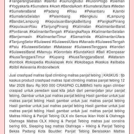
#TangerangSelatan #Bantul #GunungKidul #KulonProgo #Sleman
#Yogyakarta #Sumatera #Aceh #BandaAceh #SumateraUtara #Medan
#SumateraBarat #Padang #Riau #Pekanbaru #Jambi
#SumateraSelatan #Palembang #Bengkulu #Lampung
#BandarLampung #KepulauanBangkaBelitung #PangkalPinang
#KepulauanRiau #TanjungPinang #Kalimatan #KalimantanBarat
#Pontianak #KalimantanTengah #PalangkaRaya #KalimantanSelatan
#Banjarmasin #KalimantanTimur #Samarinda #KalimantanUtara
#TanjungSelor #Sulawesi #SulawesiUtara #Manado #SulawesiTengah
#Palu #SulawesiSelatan #Makassar #SulawesiTenggara #Kendari
#SulawesiBarat #Mamuju #Gorontalo #SundaKecil #Bali #Denpasar
#NusaTenggaraTimur #Kupang #NusaTenggaraBarat #Mataram
#lombok #tokopedia #bukalapak #olx #tokobagus #kaskus #alibaba
#blibli #elevenia #indonetwork
Jual crashpad matras lipat climbing matras panjat tebing | KASKUS : fjb
kaskus product crashpad matras lipat climbing matras panjat tebing 12
Mar 2026 Baru Rp 900 000 CRASPAD CLIMBING hello agan climber
craspad untuk peredam saat kita jatuh dari pemanjatan jalur panjat
tebing, Gambar untuk jual matras panjat tebing Hasil gambar untuk jual
matras panjat tebing Hasil gambar untuk jual matras panjat tebing
Hasil gambar untuk jual matras panjat tebing Hasil gambar untuk jual
matras panjat tebing Hasil gambar untuk jual matras panjat tebing
Matras Hiking & Panjat Tebing OLX olx Semua iklan Hobi & Olahraga
Olahraga Matras OLX Hiking & Panjat Tebing matras jual consina
bering 60L Sleeping bag matras Olahraga » Hiking & Panjat Tebing
Bekas Padang Kota Boulder: Panjat Tebing Beralaskan Matras