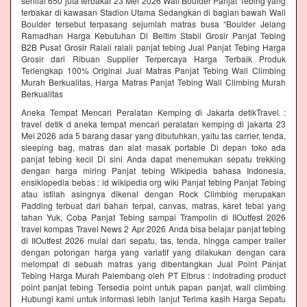
senilai 650 juta terbakar 23 Mei 2026 Wall Boulder Panjat Tebing yang
terbakar di kawasan Stadion Utama Sedangkan di bagian bawah Wall
Boulder tersebut terpasang sejumlah matras busa “Boulder Jelang
Ramadhan Harga Kebutuhan Di Beltim Stabil Grosir Panjat Tebing
B2B Pusat Grosir Ralali‎ ralali panjat tebing‎ Jual Panjat Tebing Harga
Grosir dari Ribuan Supplier Terpercaya Harga Terbaik Produk
Terlengkap 100% Original Jual Matras Panjat Tebing Wall Climbing
Murah Berkualitas, Harga Matras Panjat Tebing Wall Climbing Murah
Berkualitas
Aneka Tempat Mencari Peralatan Kemping di Jakarta detikTravel :
travel detik d aneka tempat mencari peralatan kemping di jakarta 23
Mei 2026 ada 5 barang dasar yang dibutuhkan, yaitu tas carrier, tenda,
sleeping bag, matras dan alat masak portable Di depan toko ada
panjat tebing kecil Di sini Anda dapat menemukan sepatu trekking
dengan harga miring Panjat tebing Wikipedia bahasa Indonesia,
ensiklopedia bebas : id wikipedia org wiki Panjat tebing Panjat Tebing
atau istilah asingnya dikenal dengan Rock Climbing merupakan
Padding terbuat dari bahan terpal, canvas, matras, karet tebal yang
tahan Yuk, Coba Panjat Tebing sampai Trampolin di IIOutfest 2026
travel kompas Travel News 2 Apr 2026 Anda bisa belajar panjat tebing
di IIOutfest 2026 mulai dari sepatu, tas, tenda, hingga camper trailer
dengan potongan harga yang variatif yang dilakukan dengan cara
melompat di sebuah matras yang dibentangkan Jual Point Panjat
Tebing Harga Murah Palembang oleh PT Elbrus : indotrading product
point panjat tebing Tersedia point untuk papan panjat, wall climbing
Hubungi kami untuk informasi lebih lanjut Terima kasih Harga Sepatu