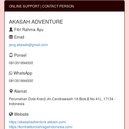
ONLINE SUPPORT | CONTACT PERSON
AKASAH ADVENTURE
Fitri Rahma Ayu
Email
jang.akasah@gmail.com
Ponsel
081351894500
WhatsApp
081351894500
Alamat
Perumahan Duta Kranji Jln.Cendrawasih 1A Blok.B No.41L, 17134 -
Indonesia
Website
https://akasahadventure.akbam.com/
https://kontraktorolahragaindonesia.com/