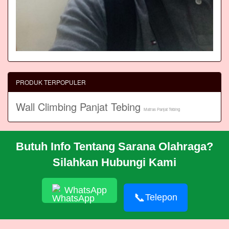
PRODUK TERPOPULER
Wall Climbing Panjat Tebing
Matras Panjat Tebing
Butuh Info Tentang Sarana Olahraga?
BERANDA
Silahkan Hubungi Kami
PROFIL
CARA PESAN
ARTIKEL
WhatsApp
HUBUNGI KAMI
📞
Telepon
© 2026 https://akasahadventure.akbam.com/
RSS
|
sitemap.xml