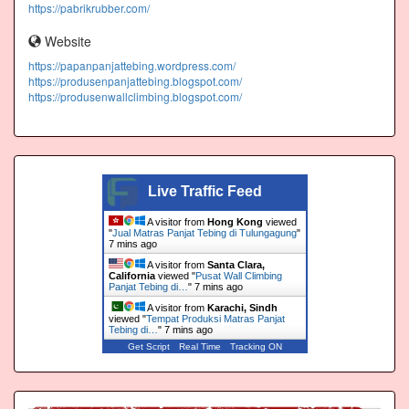
https://pabrikrubber.com/
Website
https://papanpanjattebing.wordpress.com/
https://produsenpanjattebing.blogspot.com/
https://produsenwallclimbing.blogspot.com/
Live Traffic Feed
A visitor from
Hong Kong
viewed
"
Jual Matras Panjat Tebing di Tulungagung
"
7 mins ago
A visitor from
Santa Clara,
California
viewed "
Pusat Wall Climbing
Panjat Tebing di…
"
7 mins ago
A visitor from
Karachi, Sindh
viewed "
Tempat Produksi Matras Panjat
Tebing di…
"
7 mins ago
Get Script
Real Time
Tracking ON