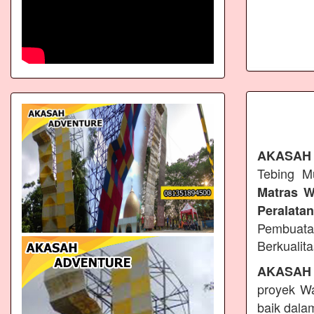
AKASAH
Tebing M
Matras W
Peralata
Pembuata
Berkualit
AKASAH
proyek Wa
baik dala