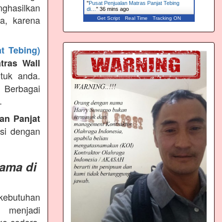
"
Pusat Penjualan Matras Panjat Tebing
ghasilkan
di…
"
36 mins ago
ya, karena
Get Script
Real Time
Tracking ON
t Tebing)
tras Wall
tuk anda.
g Berbagai
.
an Panjat
ksi dengan
ama di
 kebutuhan
s menjadi