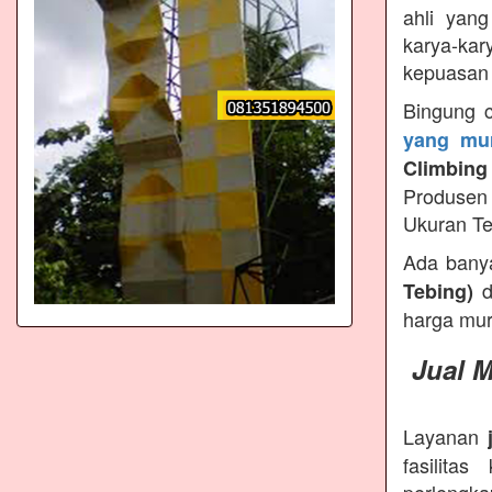
ahli yan
karya-kar
kepuasan 
Bingung 
yang mur
Climbing
Produsen 
Ukuran Te
Ada bany
d
Tebing)
harga mur
Jual 
Layanan
fasilita