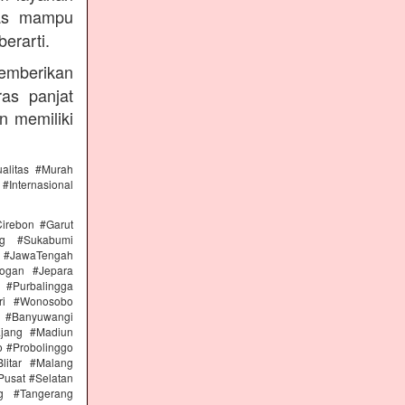
ras mampu
erarti.
emberikan
ras panjat
n memiliki
alitas #Murah
#Internasional
irebon #Garut
ng #Sukabumi
 #JawaTengah
ogan #Jepara
#Purbalingga
ri #Wonosobo
n #Banyuwangi
ajang #Madiun
 #Probolinggo
itar #Malang
Pusat #Selatan
g #Tangerang