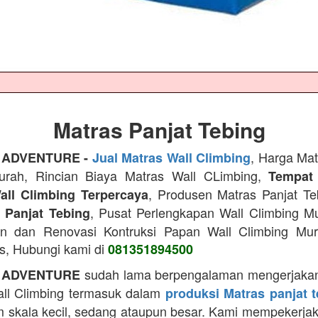
Matras Panjat Tebing
, Harga Mat
 ADVENTURE -
Jual Matras Wall Climbing
urah, Rincian Biaya Matras Wall CLimbing,
Tempat
, Produsen Matras Panjat T
all Climbing Terpercaya
, Pusat Perlengkapan Wall Climbing M
n Panjat Tebing
n dan Renovasi Kontruksi Papan Wall Climbing Mu
as, Hubungi kami di
081351894500
sudah lama berpengalaman mengerjakan
 ADVENTURE
ll Climbing termasuk dalam
produksi Matras panjat 
m skala kecil, sedang ataupun besar. Kami mempekerja