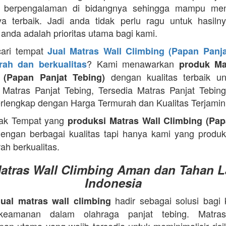
g berpengalaman di bidangnya sehingga mampu men
ya terbaik. Jadi anda tidak perlu ragu untuk hasiln
anda adalah prioritas utama bagi kami.
cari tempat
Jual Matras Wall Climbing (Papan Panja
? Kami menawarkan
ah dan berkualitas
produk Ma
dengan kualitas terbaik un
 (Papan Panjat Tebing)
Matras Panjat Tebing, Tersedia Matras Panjat Tebin
rlengkap dengan Harga Termurah dan Kualitas Terjamin
ak Tempat yang
produksi Matras Wall Climbing (Pap
engan berbagai kualitas tapi hanya kami yang produ
ah berkualitas.
Matras Wall Climbing Aman dan Tahan L
Indonesia
hadir sebagai solusi bagi
jual matras wall climbing
s keamanan dalam olahraga panjat tebing. Matra