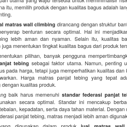
pan utama yang wajib tersedia untuk meminimalisir risi
na itu, memilih produk dengan kualitas bagus adalah la
nting.
dirancang dengan struktur ban
al matras wall climbing
yerap benturan secara optimal. Hal ini menjadikan
bing lebih aman dan nyaman. Selain itu, kualitas 
 juga menentukan tingkat kualitas bagus dari produk ter
nentukan pilihan, banyak pengguna mempertimban
sebagai faktor utama. Namun, penting u
anjat tebing
us pada harga, tetapi juga memperhatikan kualitas da
awarkan. Harga matras panjat tebing yang tepat ad
 dengan kualitas produk.
ang baik harus memenuhi
standar federasi panjat t
gunakan secara optimal. Standar ini mencakup berba
etebalan, kepadatan, serta daya tahan material. Denga
ederasi panjat tebing, matras menjadi lebih aman diguna
l yang digunakan dalam produk
jual matras wall