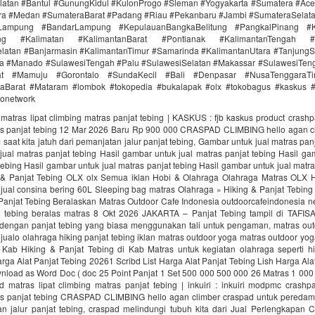
latan #Bantul #GunungKidul #KulonProgo #Sleman #Yogyakarta #Sumatera #Ac
ra #Medan #SumateraBarat #Padang #Riau #Pekanbaru #Jambi #SumateraSelat
Lampung #BandarLampung #KepulauanBangkaBelitung #PangkalPinang #K
ang #Kalimatan #KalimantanBarat #Pontianak #KalimantanTengah #
latan #Banjarmasin #KalimantanTimur #Samarinda #KalimantanUtara #TanjungS
a #Manado #SulawesiTengah #Palu #SulawesiSelatan #Makassar #SulawesiTen
rat #Mamuju #Gorontalo #SundaKecil #Bali #Denpasar #NusaTenggaraT
Barat #Mataram #lombok #tokopedia #bukalapak #olx #tokobagus #kaskus #a
donetwork
matras lipat climbing matras panjat tebing | KASKUS : fjb kaskus product crashp
as panjat tebing 12 Mar 2026 Baru Rp 900 000 CRASPAD CLIMBING hello agan c
saat kita jatuh dari pemanjatan jalur panjat tebing, Gambar untuk jual matras panj
ual matras panjat tebing Hasil gambar untuk jual matras panjat tebing Hasil ga
tebing Hasil gambar untuk jual matras panjat tebing Hasil gambar untuk jual matra
 & Panjat Tebing OLX olx Semua iklan Hobi & Olahraga Olahraga Matras OLX H
 jual consina bering 60L Sleeping bag matras Olahraga » Hiking & Panjat Tebin
 Panjat Tebing Beralaskan Matras Outdoor Cafe Indonesia outdoorcafeindonesia n
t tebing beralas matras 8 Okt 2026 JAKARTA – Panjat Tebing tampil di TAFI
dengan panjat tebing yang biasa menggunakan tali untuk pengaman, matras ou
 jualo olahraga hiking panjat tebing iklan matras outdoor yoga matras outdoor yo
Kab Hiking & Panjat Tebing di Kab Matras untuk kegiatan olahraga seperti hi
arga Alat Panjat Tebing 20261 Scribd List Harga Alat Panjat Tebing Lish Harga Ala
nload as Word Doc ( doc 25 Point Panjat 1 Set 500 000 500 000 26 Matras 1 000
 matras lipat climbing matras panjat tebing | inkuiri : inkuiri modpmc crashpa
as panjat tebing CRASPAD CLIMBING hello agan climber craspad untuk peredam s
an jalur panjat tebing, craspad melindungi tubuh kita dari Jual Perlengkapan 