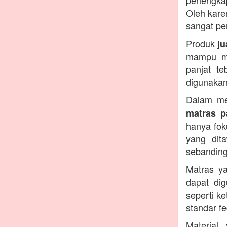
perlengka
Oleh kare
sangat pe
Produk
ju
mampu men
panjat te
digunakan
Dalam me
matras p
hanya fok
yang dit
sebanding
Matras y
dapat di
seperti k
standar f
Materia