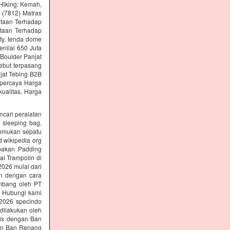
Hiking: Kemah,
g (7812) Matras
ntaan Terhadap
ntaan Terhadap
ety, tenda dome
nilai 650 Juta
 Boulder Panjat
ebut terpasang
jat Tebing B2B
erpercaya Harga
ualitas, Harga
ncari peralatan
, sleeping bag,
nemukan sepatu
d wikipedia org
upakan Padding
ai Trampolin di
2026 mulai dari
an dengan cara
embang oleh PT
ng Hubungi kami
i 2026 specindo
dilakukan oleh
nis dengan Ban
gan Ban Renang