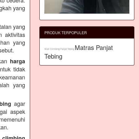
ko cedera.
ngkah yang
talan yang
PRODUK TERPOPULER
 aktivitas
bahan yang
Matras Panjat
sebut.
Wall Climbing Panjat Tebing
Tebing
gkan
harga
ntuk tidak
n keamanan
alah yang
agar
ebing
gai aspek
n memenuhi
kan.
 climbing