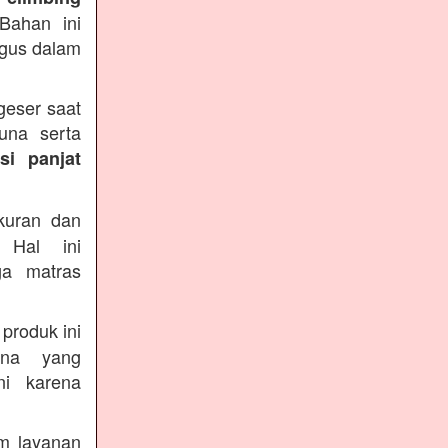
Bahan ini
agus dalam
geser saat
una serta
si panjat
kuran dan
 Hal ini
a matras
 produk ini
una yang
i karena
m layanan