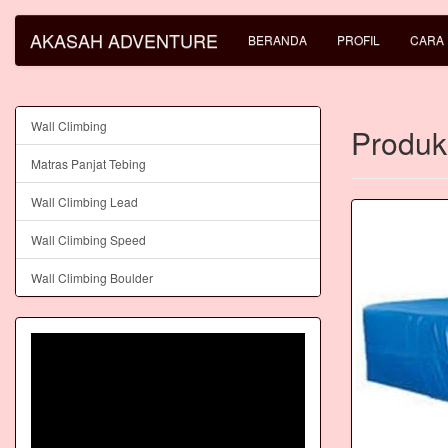
AKASAH ADVENTURE
BERANDA
PROFIL
CARA
Wall Climbing
Produk
Matras Panjat Tebing
Wall Climbing Lead
Wall Climbing Speed
Wall Climbing Boulder