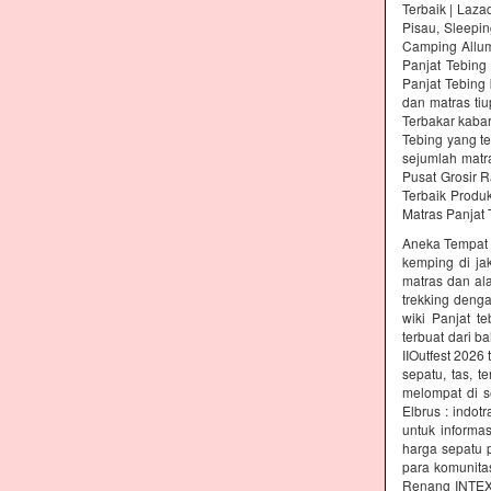
Terbaik | Laz
Pisau, Sleepin
Camping Allum
Panjat Tebing
Panjat Tebing 
dan matras ti
Terbakar kabar
Tebing yang t
sejumlah matr
Pusat Grosir R
Terbaik Produ
Matras Panjat 
Aneka Tempat M
kemping di jak
matras dan al
trekking denga
wiki Panjat t
terbuat dari b
IIOutfest 2026
sepatu, tas, 
melompat di s
Elbrus : indot
untuk informas
harga sepatu 
para komunita
Renang INTEX 