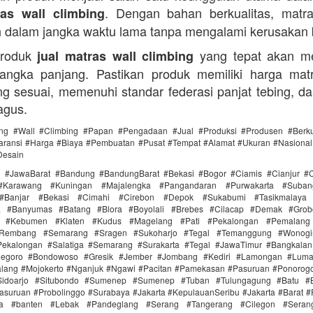
. Dengan bahan berkualitas, mat
ras wall climbing
 dalam jangka waktu lama tanpa mengalami kerusakan b
produk
yang tepat akan m
jual matras wall climbing
angka panjang. Pastikan produk memiliki harga mat
ng sesuai, memenuhi standar federasi panjat tebing, da
agus.
ing #Wall #Climbing #Papan #Pengadaan #Jual #Produksi #Produsen #Berku
ransi #Harga #Biaya #Pembuatan #Pusat #Tempat #Alamat #Ukuran #Nasional 
Desain
i #JawaBarat #Bandung #BandungBarat #Bekasi #Bogor #Ciamis #Cianjur #C
#Karawang #Kuningan #Majalengka #Pangandaran #Purwakarta #Suba
Banjar #Bekasi #Cimahi #Cirebon #Depok #Sukabumi #Tasikmalaya
ra #Banyumas #Batang #Blora #Boyolali #Brebes #Cilacap #Demak #Grob
r #Kebumen #Klaten #Kudus #Magelang #Pati #Pekalongan #Pemalang 
#Rembang #Semarang #Sragen #Sukoharjo #Tegal #Temanggung #Wonogi
ekalongan #Salatiga #Semarang #Surakarta #Tegal #JawaTimur #Bangkala
onegoro #Bondowoso #Gresik #Jember #Jombang #Kediri #Lamongan #Lum
lang #Mojokerto #Nganjuk #Ngawi #Pacitan #Pamekasan #Pasuruan #Ponorogo
idoarjo #Situbondo #Sumenep #Sumenep #Tuban #Tulungagung #Batu #Bl
asuruan #Probolinggo #Surabaya #Jakarta #KepulauanSeribu #Jakarta #Barat #
ra #banten #Lebak #Pandeglang #Serang #Tangerang #Cilegon #Seran