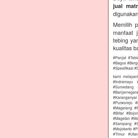
jual mat
digunakan
Memilih 
manfaat j
tebing ya
kualitas b
#Panjat #Teb
#Bagus #Berga
#Spesifikasi #
kami melayan
#Indramayu 
#Sumedang #
#Banjarnega
#Karanganya
#Purworejo 
#Magelang #P
#Blitar #Boj
#Magetan #Ma
#Sampang #S
#Mojokerto #P
#Timur #Uta