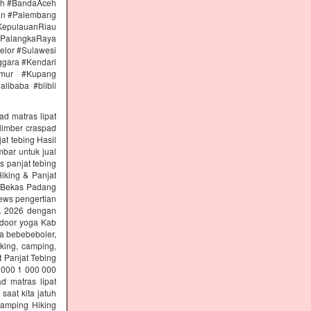
eh #BandaAceh
an #Palembang
epulauanRiau
PalangkaRaya
elor #Sulawesi
ggara #Kendari
imur #Kupang
libaba #blibli
ad matras lipat
limber craspad
at tebing Hasil
mbar untuk jual
s panjat tebing
iking & Panjat
g Bekas Padang
ews pengertian
SA 2026 dengan
tdoor yoga Kab
ga bebebeboler,
king, camping,
t Panjat Tebing
 000 1 000 000
d matras lipat
aat kita jatuh
Camping Hiking