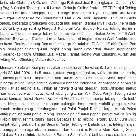
ada lazada Olahraga & Outdoor Olahraga Rekreasi Jual Perlengkapan Camping & 
g Bag & Cooler Terlengkap di Lazada Belanja Online Praktis, FREE Panjat Tebin
unium Foil Tahan Menjaga Suhu Hangat Tenda Rock Dynamic Lahir Dari Keci
 – outger : outger v2 rock dynamic 11 Mei 2026 Rock Dynamic Lahir Dari Keci
bebas, beberapa produknya dibuat di luar negeri, diantaranya : kayak, helm saf
up Dorai Dry Bag Banting Harga di Pameran Wall Boulder Panjat Tebing Beltim Se
babel wall boulder panjat tebing beltim senilai 650 juta terbakar 23 Mei 2026 Wall
erbakar di kawasan Stadion Utama Sedangkan di bagian bawah Wall Boulder ters
as busa “Boulder Jelang Ramadhan Harga Kebutuhan Di Beltim Stabil Grosir Pan
alali‎ ralali panjat tebing‎ Jual Panjat Tebing Harga Grosir dari Ribuan Supplier T
k Terlengkap 100% Original Jual Matras Panjat Tebing Wall Climbing Murah Berk
Tebing Wall Climbing Murah Berkualitas
encari Peralatan Kemping di Jakarta detikTravel : travel detik d aneka tempat me
arta 23 Mei 2026 ada 5 barang dasar yang dibutuhkan, yaitu tas carrier, tenda
at masak portable Di depan toko ada panjat tebing kecil Di sini Anda dapat me
n harga miring Panjat tebing Wikipedia bahasa Indonesia, ensiklopedia bebas : i
ebing Panjat Tebing atau istilah asingnya dikenal dengan Rock Climbing mer
ahan terpal, canvas, matras, karet tebal yang tahan Yuk, Coba Panjat Tebing samp
 travel kompas Travel News 2 Apr 2026 Anda bisa belajar panjat tebing di IIOutfest 
tenda, hingga camper trailer dengan potongan harga yang variatif yang dilakuk
ebuah matras yang dibentangkan Jual Point Panjat Tebing Harga Murah Pal
rading product point panjat tebing Tersedia point untuk papan panjat, wall climbi
i lebih lanjut Terima kasih Harga Sepatu Panjat Tebing Terbaru Bulan Juni Jul
panjat tebing terbaru Harga Sepatu Panjat Tebing ∼ Dahulu panjat tebing hanya 
s penggiat olahraga ekstrim maupun dari komunitas Pecinta Alam Barang Seje
Matras Balon Untuk : bukalapak Barang Sejenis Jual beli barang sejenis den