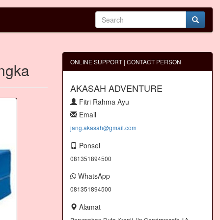
ONLINE SUPPORT | CONTACT PERSON
engka
AKASAH ADVENTURE
Fitri Rahma Ayu
Email
jang.akasah@gmail.com
Ponsel
081351894500
WhatsApp
081351894500
Alamat
Perumahan Duta Kranji Jln.Cendrawasih 1A