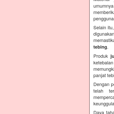
umumnya 
memberika
penggunaa
Selain it
digunaka
memasti
.
tebing
Produk
j
ketebal
memungk
panjat te
Dengan p
telah t
memperc
keunggul
Daya tah