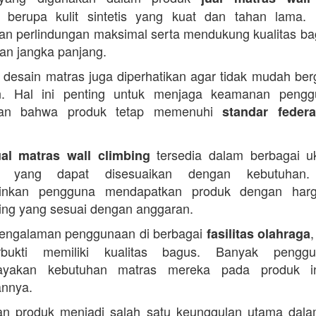
berupa kulit sintetis yang kuat dan tahan lama. 
n perlindungan maksimal serta mendukung kualitas b
n jangka panjang.
u, desain matras juga diperhatikan agar tidak mudah ber
n. Hal ini penting untuk menjaga keamanan pengg
kan bahwa produk tetap memenuhi
standar federa
tersedia dalam berbagai u
ual matras wall climbing
an yang dapat disesuaikan dengan kebutuhan.
inkan pengguna mendapatkan produk dengan harg
bing yang sesuai dengan anggaran.
engalaman penggunaan di berbagai
,
fasilitas olahraga
erbukti memiliki kualitas bagus. Banyak pengg
ayakan kebutuhan matras mereka pada produk in
annya.
an produk menjadi salah satu keunggulan utama dala