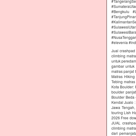
#TangerangSe
#SumateraUta
#Bengkulu #
#TanjungPin
#KalimantanSe
#SulawesiUtar
#SulawesiBa
#NusaTenggara
#elevenia #in
Jual crashpad 
climbing matr
untuk peredam 
gambar untuk j
matras panjat 
Matras Hiking
Tebing matras
Kota Boulder:
boulder panja
Boulder Beda 
Kendal Jualo :
Jawa Tengah, 
touring Lish H
2026 Free dow
JUAL crashpad
climbing matr
dari pemanjat