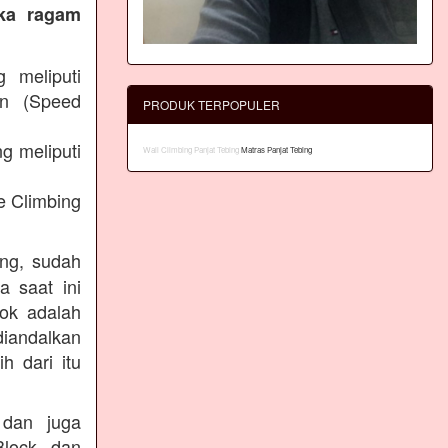
eka ragam
g meliputi
an (Speed
PRODUK TERPOPULER
g meliputi
Wall Climbing Panjat Tebing
Matras Panjat Tebing
e Climbing
ing, sudah
a saat ini
lok adalah
diandalkan
h dari itu
 dan juga
Block dan