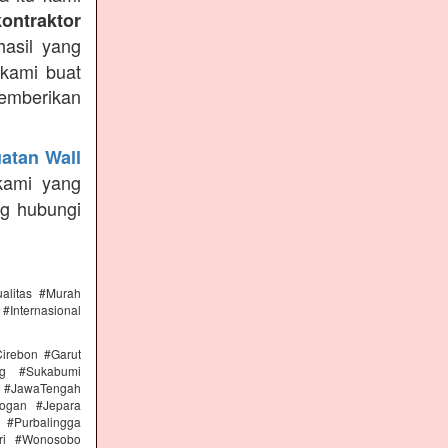
kontraktor
asil yang
 kami buat
emberikan
atan Wall
kami yang
ng hubungi
alitas #Murah
#Internasional
irebon #Garut
ng #Sukabumi
 #JawaTengah
ogan #Jepara
#Purbalingga
ri #Wonosobo