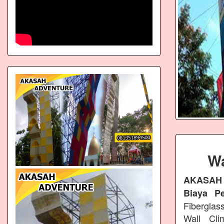
Wa
AKASAH
Biaya P
Fiberglas
Wall Cli