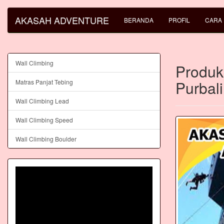
AKASAH ADVENTURE
BERANDA
PROFIL
CARA
Wall Climbing
Produks
Purbal
Matras Panjat Tebing
Wall Climbing Lead
Wall Climbing Speed
Wall Climbing Boulder