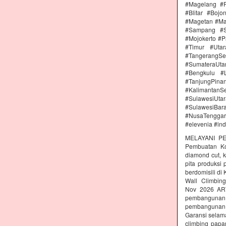
#Magelang #P
#Blitar #Boj
#Magetan #Ma
#Sampang #S
#Mojokerto #P
#Timur #Uta
#TangerangSe
#SumateraUta
#Bengkulu #
#TanjungPin
#KalimantanSe
#SulawesiUtar
#SulawesiBa
#NusaTenggara
#elevenia #in
MELAYANI PE
Pembuatan Kon
diamond cut, k
pita produksi
berdomisili di
Wall Climbing
Nov 2026 AR
pembangunan 
pembangunan c
Garansi selam
climbing papa