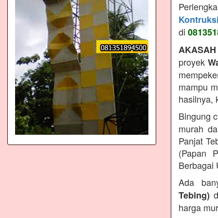
Perlengk
Kontruks
di
081351
AKASAH
proyek
Wa
mempeker
mampu men
hasilnya,
Bingung c
murah da
Panjat Te
(Papan P
Berbagai 
Ada ban
d
Tebing)
harga mur