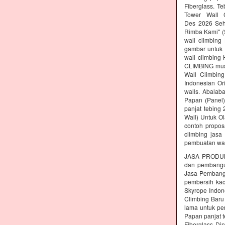
Fiberglass. T
Tower Wall C
Des 2026 Seh
Rimba Kami" (S
wall climbing
gambar untuk 
wall climbing
CLIMBING must
Wall Climbing
Indonesian Or
walls. Abalab
Papan (Panel)
panjat tebing
Wall) Untuk Ol
contoh propos
climbing jasa
pembuatan wal
JASA PRODUK
dan pembang
Jasa Pembangu
pembersih kac
Skyrope Indone
Climbing Baru
lama untuk pe
Papan panjat t
Fiberglass Di