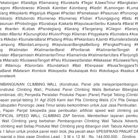
ekalongan #Salatiga #Semarang #Surakarta #Tegal #JawaTimur #Bangkala
onegoro #Bondowoso #Gresik #Jember #Jombang #Kediri #Lamongan #Lum
lang #Mojokerto #Nganjuk #Ngawi #Pacitan #Pamekasan #Pasuruan #Ponorogo
idoarjo #Situbondo #Sumenep #Sumenep #Tuban #Tulungagung #Batu #Bl
asuruan #Probolinggo #Surabaya #Jakarta #KepulauanSeribu #Jakarta #Barat #
ra #banten #Lebak #Pandeglang #Serang #Tangerang #Cilegon #Seran
latan #Bantul #GunungKidul #KulonProgo #Sleman #Yogyakarta #Sumatera #Ac
ra #Medan #SumateraBarat #Padang #Riau #Pekanbaru #Jambi #SumateraSelat
Lampung #BandarLampung #KepulauanBangkaBelitung #PangkalPinang #K
ang #Kalimatan #KalimantanBarat #Pontianak #KalimantanTengah #
latan #Banjarmasin #KalimantanTimur #Samarinda #KalimantanUtara #TanjungS
a #Manado #SulawesiTengah #Palu #SulawesiSelatan #Makassar #SulawesiTen
rat #Mamuju #Gorontalo #SundaKecil #Bali #Denpasar #NusaTenggaraT
Barat #Mataram #lombok #tokopedia #bukalapak #olx #tokobagus #kaskus #a
donetwork
MBANGUNAN CLIMBING WALL (Konstruksi, Panel pita melayanipembangunan
struksi Climbing Wall,; Produksi Panel Climbing Walls Berbahan Biberglass 
ombinasi, dll); Penyedia Peralatan Produksi Papan (Panel) Panjat Tebing (Climbi
 papan panjat tebing 31 Agt 2026 Kami dari Pita Climbing Walls (CV. Pita Delap
 Kabupaten Ponorogo Jawa Timur selalu berkomitmen untuk Jual Jasa Pembuatan A
, Papan Panjat tokopedia jasa pembuatan artificial speed wall climbing 
TIFICIAL SPEED WALL CLIMBING ZAP Service, Memberikan layanan pembua
Wall Climbing yang berbahan Pembangunan Climbing Wall Tabula Adventu
limbing wall Setiap Produksi Wall Climbing yang dibangun oleh Tabula Adventu
a 1 tahun untuk produk panel resin blok, jika pecah akan SPESIFIKASI PANJAT D
npanjat p blog page Dinding Lead : 3 M x 12 M : Rp. 144.000.000, . Dinding.