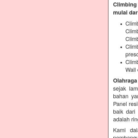
Climbing
mulai dari
Clim
Clim
Climb
Climb
presc
Clim
Wall 
Olahraga
sejak lam
bahan yan
Panel res
baik dari
adalah ri
Kami dal
pembangu