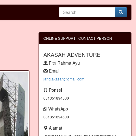
ONLINE SUPPORT | CONTACT PERSON
AKASAH ADVENTURE
Fitri Rahma Ayu
Email
jang.akasah@gmail.com
Ponsel
081351894500
WhatsApp
081351894500
Alamat
Perumahan Duta Kranji Jln.Cendrawasih 1A