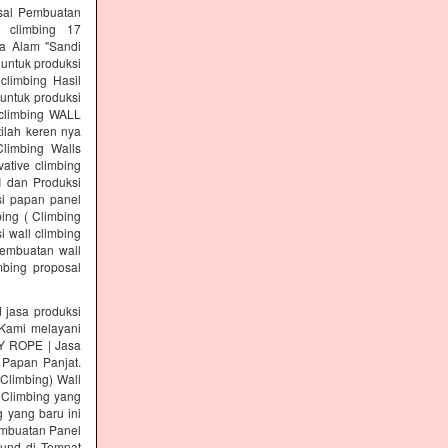
osal Pembuatan
l climbing 17
a Alam "Sandi
 untuk produksi
climbing Hasil
untuk produksi
 climbing WALL
ilah keren nya
Climbing Walls
ative climbing
I dan Produksi
si papan panel
ing ( Climbing
i wall climbing
pembuatan wall
mbing proposal
asa produksi
ami melayani
KY ROPE | Jasa
 Papan Panjat.
 Climbing) Wall
 Climbing yang
 yang baru ini
Pembuatan Panel
ound di Tempat