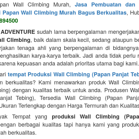
apan Wall Climbing Murah,
Jasa Pembuatan dan 
, Hu
i Papan Wall Climbing Murah Bagus Berkualitas
894500
sudah lama berpengalaman mengerjakan
 ADVENTURE
, baik dalam skala kecil, sedang ataupun b
ll Climbing
jakan tenaga ahli yang berpengalaman di bidangnya
ghasilkan karya-karya terbaik. Jadi anda tidak perlu 
 karena kepuasan anda adalah prioritas utama bagi kami.
ari
tempat Produksi Wall Climbing (Papan Panjat Te
n berkualitas? Kami menawarkan produk Wall Climbi
bing) dengan kualitas terbaik untuk anda. Produsen Wal
anjat Tebing), Tersedia Wall Climbing (Papan Panja
Ukuran Terlengkap dengan Harga Termurah dan Kualitas
yak Tempat yang
produksi Wall Climbing (Pap
engan berbagai kualitas tapi hanya kami yang produ
ah berkualitas.