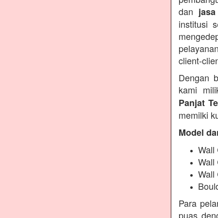
dan
jasa
institusi
mengedep
pelayanan
client-clie
Dengan b
kami mil
Panjat T
memilki ku
Model da
Wall 
Wall
Wall
Boul
Para pel
puas deng