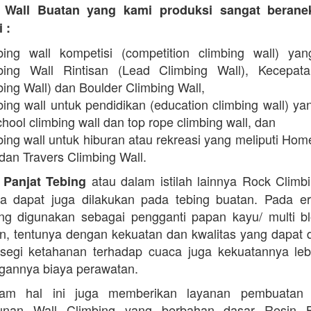
 Wall Buatan yang kami produksi sangat beran
 :
bing wall kompetisi (competition climbing wall) yan
bing Wall Rintisan (Lead Climbing Wall), Kecepat
ing Wall) dan Boulder Climbing Wall,
ing wall untuk pendidikan (education climbing wall) yan
hool climbing wall dan top rope climbing wall, dan
bing wall untuk hiburan atau rekreasi yang meliputi Hom
dan Travers Climbing Wall.
atau dalam istilah lainnya Rock Climb
 Panjat Tebing
a dapat juga dilakukan pada tebing buatan. Pada er
g digunakan sebagai pengganti papan kayu/ multi b
in, tentunya dengan kekuatan dan kwalitas yang dapat 
 segi ketahanan terhadap cuaca juga kekuatannya lebi
ngannya biaya perawatan.
am hal ini juga memberikan layanan pembuatan
nan Wall Climbing yang berbahan dasar Resin 