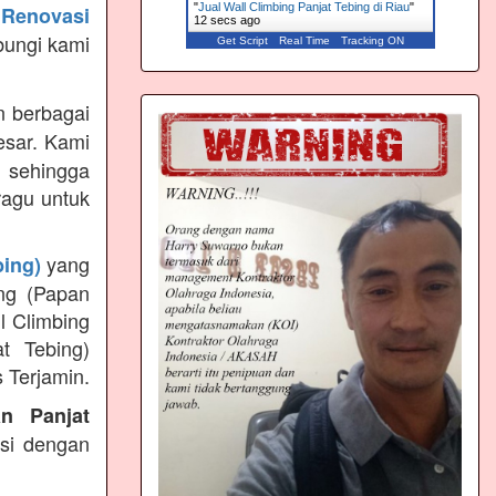
"
Jual Wall Climbing Panjat Tebing di Riau
"
Renovasi
13 secs ago
bungi kami
Get Script
Real Time
Tracking ON
 berbagai
esar. Kami
 sehingga
ragu untuk
yang
bing)
ng (Papan
l Climbing
t Tebing)
 Terjamin.
an Panjat
ksi dengan