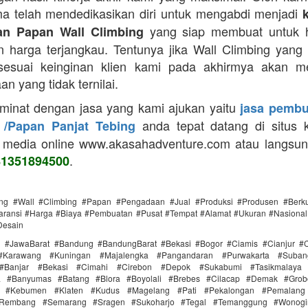
a telah mendedikasikan diri untuk mengabdi menjadi
yang siap membuat untuk h
n Papan Wall Climbing
 harga terjangkau. Tentunya jika Wall Climbing yang
 sesuai keinginan klien kami pada akhirmya akan m
n yang tidak ternilai.
 minat dengan jasa yang kami ajukan yaitu
jasa pembu
anda tepat datang di situs 
 /Papan Panjat Tebing
 media online www.akasahadventure.com atau langsu
.
81351894500
ing #Wall #Climbing #Papan #Pengadaan #Jual #Produksi #Produsen #Berku
ransi #Harga #Biaya #Pembuatan #Pusat #Tempat #Alamat #Ukuran #Nasional 
Desain
i #JawaBarat #Bandung #BandungBarat #Bekasi #Bogor #Ciamis #Cianjur #C
#Karawang #Kuningan #Majalengka #Pangandaran #Purwakarta #Suba
Banjar #Bekasi #Cimahi #Cirebon #Depok #Sukabumi #Tasikmalaya
ra #Banyumas #Batang #Blora #Boyolali #Brebes #Cilacap #Demak #Grob
r #Kebumen #Klaten #Kudus #Magelang #Pati #Pekalongan #Pemalang 
#Rembang #Semarang #Sragen #Sukoharjo #Tegal #Temanggung #Wonogi