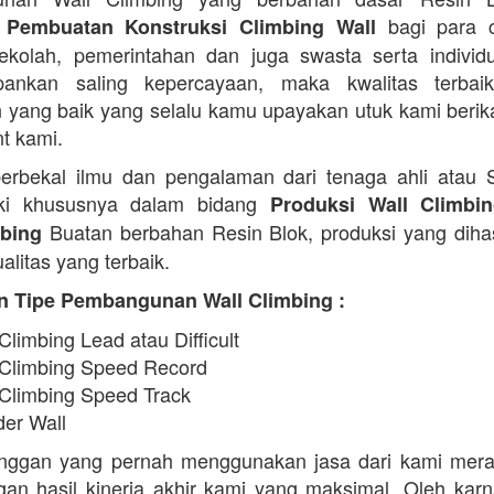
bagi para c
 Pembuatan Konstruksi Climbing Wall
 sekolah, pemerintahan dan juga swasta serta indivi
ankan saling kepercayaan, maka kwalitas terbaik
 yang baik yang selalu kamu upayakan utuk kami beri
nt kami.
erbekal ilmu dan pengalaman dari tenaga ahli atau
iki khususnya dalam bidang
Produksi Wall Climbi
Buatan berbahan Resin Blok, produksi yang diha
ebing
alitas yang terbaik.
n Tipe Pembangunan Wall Climbing :
Climbing Lead atau Difficult
 Climbing Speed Record
 Climbing Speed Track
der Wall
anggan yang pernah menggunakan jasa dari kami mera
an hasil kinerja akhir kami yang maksimal. Oleh karn