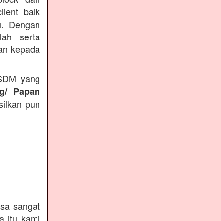
lient baik
du. Dengan
lah serta
kan kepada
 SDM yang
ng/ Papan
silkan pun
sa sangat
a itu kami