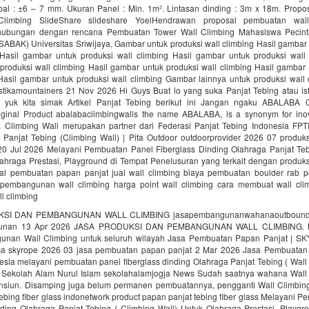
ebal : ±6 – 7 mm. Ukuran Panel : Min. 1m². Lintasan dinding : 3m x 18m. Prop
limbing SlideShare slideshare YoelHendrawan proposal pembuatan wal
ubungan dengan rencana Pembuatan Tower Wall Climbing Mahasiswa Pecint
ABAK) Universitas Sriwijaya, Gambar untuk produksi wall climbing Hasil gambar
 Hasil gambar untuk produksi wall climbing Hasil gambar untuk produksi wall 
produksi wall climbing Hasil gambar untuk produksi wall climbing Hasil gambar 
 Hasil gambar untuk produksi wall climbing Gambar lainnya untuk produksi wall
ikamountainers 21 Nov 2026 Hi Guys Buat lo yang suka Panjat Tebing atau ist
 yuk kita simak Artikel Panjat Tebing berikut ini Jangan ngaku ABALABA 
iginal Product abalabaclimbingwalls the name ABALABA, is a synonym for inov
a Climbing Wall merupakan partner dari Federasi Panjat Tebing Indonesia FPT
 Panjat Tebing (Climbing Wall) | Pita Outdoor outdoorprovider 2026 07 produk
 20 Jul 2026 Melayani Pembuatan Panel Fiberglass Dinding Olahraga Panjat Teb
ahraga Prestasi, Playground di Tempat Penelusuran yang terkait dengan produks
al pembuatan papan panjat jual wall climbing biaya pembuatan boulder rab 
 pembangunan wall climbing harga point wall climbing cara membuat wall cli
l climbing
SI DAN PEMBANGUNAN WALL CLIMBING jasapembangunanwahanaoutbound j
unan 13 Apr 2026 JASA PRODUKSI DAN PEMBANGUNAN WALL CLIMBING. K
nan Wall Climbing untuk seluruh wilayah Jasa Pembuatan Papan Panjat | S
a skyrope 2026 03 jasa pembuatan papan panjat 2 Mar 2026 Jasa Pembuatan
sia melayani pembuatan panel fiberglass dinding Olahraga Panjat Tebing ( Wall
 Sekolah Alam Nurul Islam sekolahalamjogja News Sudah saatnya wahana Wall
nsiun. Disamping juga belum permanen pembuatannya, pengganti Wall Climbing
ebing fiber glass indonetwork product papan panjat tebing fiber glass Melayani 
nding Olahraga Panjat Tebing ( Climbing Wall) Untuk Olahraga Prestasi, Playgr