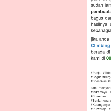
sudah lam
pembuata
bagus dan
hasilnya
kebahagiaa
jika anda
Climbing
berada di
kami di
0
#Panjat #Teb
#Bagus #Berga
#Spesifikasi #
kami melayan
#Indramayu 
#Sumedang #
#Banjarnega
#Karanganya
#Purworejo 