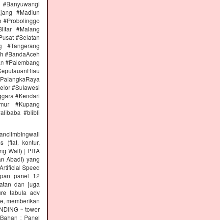
n #Banyuwangi
ajang #Madiun
 #Probolinggo
itar #Malang
Pusat #Selatan
g #Tangerang
eh #BandaAceh
an #Palembang
epulauanRiau
PalangkaRaya
elor #Sulawesi
ggara #Kendari
imur #Kupang
libaba #blibli
climbingwall
(flat, kontur,
ng Wall) | PITA
an Abadi) yang
rtificial Speed
papan panel 12
tan dan juga
re tabula adv
re, memberikan
INDING ~ tower
 Bahan : Panel