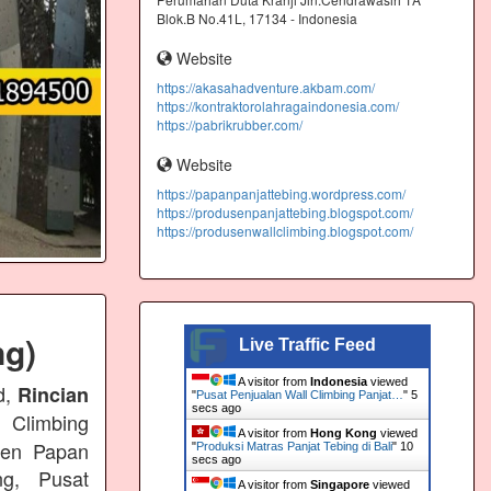
Blok.B No.41L, 17134 - Indonesia
Website
https://akasahadventure.akbam.com/
https://kontraktorolahragaindonesia.com/
https://pabrikrubber.com/
Website
https://papanpanjattebing.wordpress.com/
https://produsenpanjattebing.blogspot.com/
https://produsenwallclimbing.blogspot.com/
ng)
Live Traffic Feed
A visitor from
Indonesia
viewed
d,
Rincian
"
Pusat Penjualan Wall Climbing Panjat…
"
6
secs ago
 Climbing
A visitor from
Hong Kong
viewed
usen Papan
"
Produksi Matras Panjat Tebing di Bali
"
11
secs ago
ng, Pusat
A visitor from
Singapore
viewed