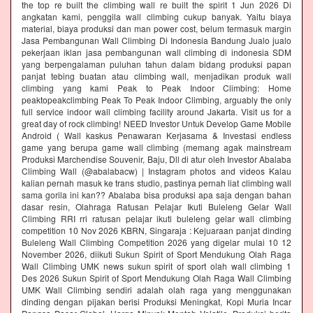
the top re built the climbing wall re built the spirit 1 Jun 2026 Di
angkatan kami, penggila wall climbing cukup banyak. Yaitu biaya
material, biaya produksi dan man power cost, belum termasuk margin
Jasa Pembangunan Wall Climbing Di Indonesia Bandung Jualo jualo
pekerjaan iklan jasa pembangunan wall climbing di indonesia SDM
yang berpengalaman puluhan tahun dalam bidang produksi papan
panjat tebing buatan atau climbing wall, menjadikan produk wall
climbing yang kami Peak to Peak Indoor Climbing: Home
peaktopeakclimbing Peak To Peak Indoor Climbing, arguably the only
full service indoor wall climbing facility around Jakarta. Visit us for a
great day of rock climbing! NEED Investor Untuk Develop Game Mobile
Android ( Wall kaskus Penawaran Kerjasama & Investasi endless
game yang berupa game wall climbing (memang agak mainstream
Produksi Marchendise Souvenir, Baju, Dll di atur oleh Investor Abalaba
Climbing Wall (@abalabacw) | Instagram photos and videos Kalau
kalian pernah masuk ke trans studio, pastinya pernah liat climbing wall
sama gorila ini kan?? Abalaba bisa produksi apa saja dengan bahan
dasar resin, Olahraga Ratusan Pelajar Ikuti Buleleng Gelar Wall
Climbing RRI rri ratusan pelajar ikuti buleleng gelar wall climbing
competition 10 Nov 2026 KBRN, Singaraja : Kejuaraan panjat dinding
Buleleng Wall Climbing Competition 2026 yang digelar mulai 10 12
November 2026, diikuti Sukun Spirit of Sport Mendukung Olah Raga
Wall Climbing UMK news sukun spirit of sport olah wall climbing 1
Des 2026 Sukun Spirit of Sport Mendukung Olah Raga Wall Climbing
UMK Wall Climbing sendiri adalah olah raga yang menggunakan
dinding dengan pijakan berisi Produksi Meningkat, Kopi Muria Incar