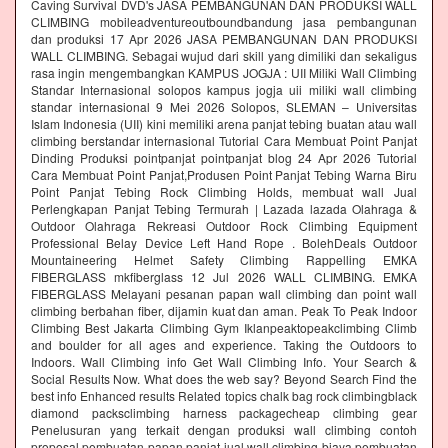
Caving Survival DVD's JASA PEMBANGUNAN DAN PRODUKSI WALL
CLIMBING mobileadventureoutboundbandung jasa pembangunan
dan produksi 17 Apr 2026 JASA PEMBANGUNAN DAN PRODUKSI
WALL CLIMBING. Sebagai wujud dari skill yang dimiliki dan sekaligus
rasa ingin mengembangkan KAMPUS JOGJA : UII Miliki Wall Climbing
Standar Internasional solopos kampus jogja uii miliki wall climbing
standar internasional 9 Mei 2026 Solopos, SLEMAN – Universitas
Islam Indonesia (UII) kini memiliki arena panjat tebing buatan atau wall
climbing berstandar internasional Tutorial Cara Membuat Point Panjat
Dinding Produksi pointpanjat pointpanjat blog 24 Apr 2026 Tutorial
Cara Membuat Point Panjat,Produsen Point Panjat Tebing Warna Biru
Point Panjat Tebing Rock Climbing Holds, membuat wall Jual
Perlengkapan Panjat Tebing Termurah | Lazada lazada Olahraga &
Outdoor Olahraga Rekreasi Outdoor Rock Climbing Equipment
Professional Belay Device Left Hand Rope . BolehDeals Outdoor
Mountaineering Helmet Safety Climbing Rappelling EMKA
FIBERGLASS mkfiberglass 12 Jul 2026 WALL CLIMBING. EMKA
FIBERGLASS Melayani pesanan papan wall climbing dan point wall
climbing berbahan fiber, dijamin kuat dan aman. Peak To Peak Indoor
Climbing Best Jakarta Climbing Gym‎ Iklanpeaktopeakclimbing Climb
and boulder for all ages and experience. Taking the Outdoors to
Indoors. Wall Climbing‎ info Get Wall Climbing Info. Your Search &
Social Results Now. What does the web say? Beyond Search Find the
best info Enhanced results Related topics chalk bag rock climbingblack
diamond packsclimbing harness packagecheap climbing gear
Penelusuran yang terkait dengan produksi wall climbing contoh
proposal pembuatan papan panjat jual wall climbing biaya pembuatan