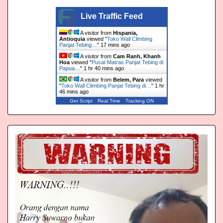
Live Traffic Feed
A visitor from
Hispania,
Antioquia
viewed "
Toko Wall Climbing
Panjat Tebing…
"
17 mins ago
A visitor from
Cam Ranh, Khanh
Hoa
viewed "
Pusat Matras Panjat Tebing di
Papua…
"
1 hr 40 mins ago
A visitor from
Belem, Para
viewed
"
Toko Wall Climbing Panjat Tebing di…
"
1 hr
46 mins ago
Get Script
Real Time
Tracking ON