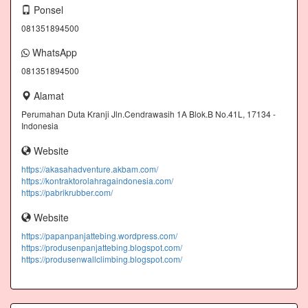
Ponsel
081351894500
WhatsApp
081351894500
Alamat
Perumahan Duta Kranji Jln.Cendrawasih 1A Blok.B No.41L, 17134 -
Indonesia
Website
https://akasahadventure.akbam.com/
https://kontraktorolahragaindonesia.com/
https://pabrikrubber.com/
Website
https://papanpanjattebing.wordpress.com/
https://produsenpanjattebing.blogspot.com/
https://produsenwallclimbing.blogspot.com/