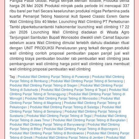
Pangsa Pasar Global. Harga Minyak Mentah Volatile, Produksi berita
harga 26 Mei 2026 Produksi minyak pada periode ini mencapai 337
ribu barel per hari Secara keseluruhan produksi migas Pertamina pada
kuartal Pemanjat Tebing Nasional ikuti Speed Classic Exrem Game
Wall Climbing Silo 40 Meter. Lounching Wall Climbing PT Perkebunan
Tambi ptperkebunantambi halkomentar lounching wall climbing 17 22
Jan 2026 Lounching Wall Climbing diadakan di Wisata Agro
Tanjungsari Sambutan Bupati Wonosobo diwakili oleh Camat Sapuran
sebelum acara Wall Climbing dimulai terlebih dahulu diadakan ritual
dengan UNIT PRODUKSI Penelusuran yang terkait dengan produksi
wall climbing contoh proposal pembuatan papan panjat jual wall
climbing biaya pembuatan boulder rab pembuatan wall climbing jasa
pembangunan wall climbing harga point wall climbing cara membuat
wall climbing proposal pembuatan wall climbing
Tag :
Produksi Wall Climbing Panjat Tebing di Purworejo
|
Produksi Wall Climbing
Panjat Tebing di Rembang
|
Produksi Wall Climbing Panjat Tebing di Semarang
|
Produksi Wall Climbing Panjat Tebing di Sragen
|
Produksi Wall Climbing Panjat
Tebing di Sukoharjo
|
Produksi Wall Climbing Panjat Tebing di Tegal
|
Produksi Wall
Climbing Panjat Tebing di Temanggung
|
Produksi Wall Climbing Panjat Tebing di
Wonogiri
|
Produksi Wall Climbing Panjat Tebing di Wonosobo
|
Produksi Wall
Climbing Panjat Tebing di Magelang
|
Produksi Wall Climbing Panjat Tebing di
Pekalongan
|
Produksi Wall Climbing Panjat Tebing di Salatiga
|
Produksi Wall
Climbing Panjat Tebing di Semarang
|
Produksi Wall Climbing Panjat Tebing di
Surakarta
|
Produksi Wall Climbing Panjat Tebing di Tegal
|
Produksi Wall Climbing
Panjat Tebing di Jawa Timur
|
Produksi Wall Climbing Panjat Tebing di Bangkalan
|
Produksi Wall Climbing Panjat Tebing di Banyuwangi
|
Produksi Wall Climbing
Panjat Tebing di Blitar
|
Produksi Wall Climbing Panjat Tebing di Bojonegoro
|
Produksi Wall Climbing Panjat Tebing di Bondowoso
|
Produksi Wall Climbing Panjat
Tebing di Gresik
|
Produksi Wall Climbing Panjat Tebing di Jember
|
Produksi Wall