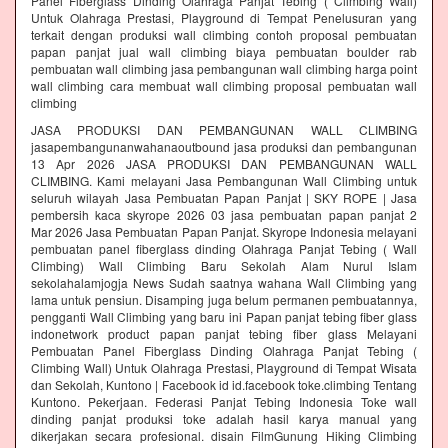
Panel Fiberglass Dinding Olahraga Panjat Tebing ( Climbing Wall)
Untuk Olahraga Prestasi, Playground di Tempat Penelusuran yang
terkait dengan produksi wall climbing contoh proposal pembuatan
papan panjat jual wall climbing biaya pembuatan boulder rab
pembuatan wall climbing jasa pembangunan wall climbing harga point
wall climbing cara membuat wall climbing proposal pembuatan wall
climbing
JASA PRODUKSI DAN PEMBANGUNAN WALL CLIMBING
jasapembangunanwahanaoutbound jasa produksi dan pembangunan
13 Apr 2026 JASA PRODUKSI DAN PEMBANGUNAN WALL
CLIMBING. Kami melayani Jasa Pembangunan Wall Climbing untuk
seluruh wilayah Jasa Pembuatan Papan Panjat | SKY ROPE | Jasa
pembersih kaca skyrope 2026 03 jasa pembuatan papan panjat 2
Mar 2026 Jasa Pembuatan Papan Panjat. Skyrope Indonesia melayani
pembuatan panel fiberglass dinding Olahraga Panjat Tebing ( Wall
Climbing) Wall Climbing Baru Sekolah Alam Nurul Islam
sekolahalamjogja News Sudah saatnya wahana Wall Climbing yang
lama untuk pensiun. Disamping juga belum permanen pembuatannya,
pengganti Wall Climbing yang baru ini Papan panjat tebing fiber glass
indonetwork product papan panjat tebing fiber glass Melayani
Pembuatan Panel Fiberglass Dinding Olahraga Panjat Tebing (
Climbing Wall) Untuk Olahraga Prestasi, Playground di Tempat Wisata
dan Sekolah, Kuntono | Facebook id id.facebook toke.climbing Tentang
Kuntono. Pekerjaan. Federasi Panjat Tebing Indonesia Toke wall
dinding panjat produksi toke adalah hasil karya manual yang
dikerjakan secara profesional. disain FilmGunung Hiking Climbing