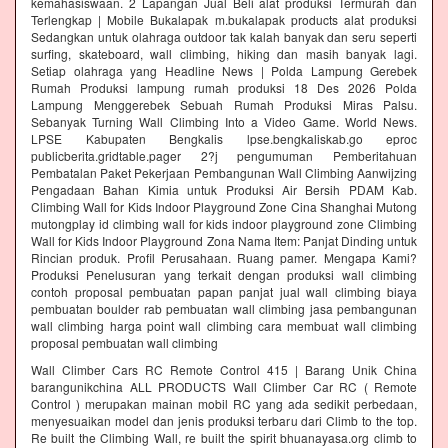
kemahasiswaan. 2 Lapangan Jual Beli alat produksi Termurah dan
Terlengkap | Mobile Bukalapak m.bukalapak products alat produksi
Sedangkan untuk olahraga outdoor tak kalah banyak dan seru seperti
surfing, skateboard, wall climbing, hiking dan masih banyak lagi.
Setiap olahraga yang Headline News | Polda Lampung Gerebek
Rumah Produksi lampung rumah produksi 18 Des 2026 Polda
Lampung Menggerebek Sebuah Rumah Produksi Miras Palsu.
Sebanyak Turning Wall Climbing Into a Video Game. World News.
LPSE Kabupaten Bengkalis lpse.bengkaliskab.go eproc
publicberita.gridtable.pager 2?j pengumuman Pemberitahuan
Pembatalan Paket Pekerjaan Pembangunan Wall Climbing Aanwijzing
Pengadaan Bahan Kimia untuk Produksi Air Bersih PDAM Kab.
Climbing Wall for Kids Indoor Playground Zone Cina Shanghai Mutong
mutongplay id climbing wall for kids indoor playground zone Climbing
Wall for Kids Indoor Playground Zona Nama Item: Panjat Dinding untuk
Rincian produk. Profil Perusahaan. Ruang pamer. Mengapa Kami?
Produksi Penelusuran yang terkait dengan produksi wall climbing
contoh proposal pembuatan papan panjat jual wall climbing biaya
pembuatan boulder rab pembuatan wall climbing jasa pembangunan
wall climbing harga point wall climbing cara membuat wall climbing
proposal pembuatan wall climbing
Wall Climber Cars RC Remote Control 415 | Barang Unik China
barangunikchina ALL PRODUCTS Wall Climber Car RC ( Remote
Control ) merupakan mainan mobil RC yang ada sedikit perbedaan,
menyesuaikan model dan jenis produksi terbaru dari Climb to the top.
Re built the Climbing Wall, re built the spirit bhuanayasa.org climb to