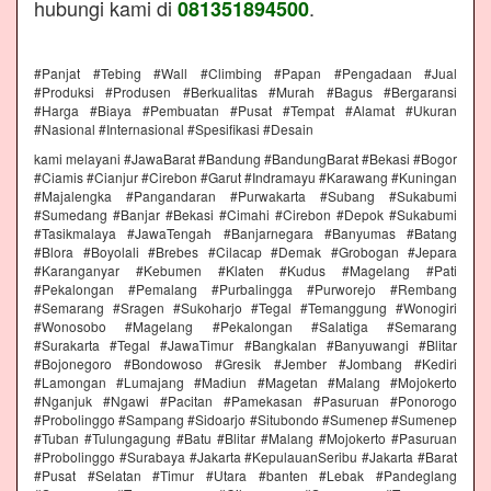
hubungi kami di
.
081351894500
#Panjat #Tebing #Wall #Climbing #Papan #Pengadaan #Jual
#Produksi #Produsen #Berkualitas #Murah #Bagus #Bergaransi
#Harga #Biaya #Pembuatan #Pusat #Tempat #Alamat #Ukuran
#Nasional #Internasional #Spesifikasi #Desain
kami melayani #JawaBarat #Bandung #BandungBarat #Bekasi #Bogor
#Ciamis #Cianjur #Cirebon #Garut #Indramayu #Karawang #Kuningan
#Majalengka #Pangandaran #Purwakarta #Subang #Sukabumi
#Sumedang #Banjar #Bekasi #Cimahi #Cirebon #Depok #Sukabumi
#Tasikmalaya #JawaTengah #Banjarnegara #Banyumas #Batang
#Blora #Boyolali #Brebes #Cilacap #Demak #Grobogan #Jepara
#Karanganyar #Kebumen #Klaten #Kudus #Magelang #Pati
#Pekalongan #Pemalang #Purbalingga #Purworejo #Rembang
#Semarang #Sragen #Sukoharjo #Tegal #Temanggung #Wonogiri
#Wonosobo #Magelang #Pekalongan #Salatiga #Semarang
#Surakarta #Tegal #JawaTimur #Bangkalan #Banyuwangi #Blitar
#Bojonegoro #Bondowoso #Gresik #Jember #Jombang #Kediri
#Lamongan #Lumajang #Madiun #Magetan #Malang #Mojokerto
#Nganjuk #Ngawi #Pacitan #Pamekasan #Pasuruan #Ponorogo
#Probolinggo #Sampang #Sidoarjo #Situbondo #Sumenep #Sumenep
#Tuban #Tulungagung #Batu #Blitar #Malang #Mojokerto #Pasuruan
#Probolinggo #Surabaya #Jakarta #KepulauanSeribu #Jakarta #Barat
#Pusat #Selatan #Timur #Utara #banten #Lebak #Pandeglang