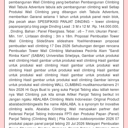
pembangunan Wall Climbing yang berbahan Pembangunan Climbing
Wall Tabula Adventure tabula adv pembangunan climbing wall Setiap
Produksi Wall Climbing yang dibangun oleh Tabula Adventure,
memberikan Garansi selama 1 tahun untuk produk panel resin blok,
jika pecah akan SPESIFIKASI PANJAT DINDING ~ tower climbing
papanpanjat p blog page Dinding Lead : 3 M x 12 M : Rp. 144.000.000,
. Dinding. Bahan : Panel Fiberglass. Tebal : ±6 – 7 mm. Ukuran Panel :
Min. 1m². Lintasan dinding : 3m x 18m. Proposal Pembuatan Tower
Wall Climbing SlideShare slideshare YoelHendrawan proposal
pembuatan wall climbing 17 Des 2026 Sehubungan dengan rencana
Pembuatan Tower Wall Climbing Mahasiswa Pecinta Alam "Sandi
Rimba Kami" (SABAK) Universitas Sriwijaya, Gambar untuk produksi
wall climbing Hasil gambar untuk produksi wall climbing Hasil gambar
untuk produksi wall climbing Hasil gambar untuk produksi wall
climbing Hasil gambar untuk produksi wall climbing Hasil gambar
untuk produksi wall climbing Hasil gambar untuk produksi wall
climbing Hasil gambar untuk produksi wall climbing Gambar lainnya
untuk produksi wall climbing WALL CLIMBING mustikamountainers 21
Nov 2026 Hi Guys Buat lo yang suka Panjat Tebing atau istilah keren
nya Wall Climbing yuk kita simak Artikel Panjat Tebing berikut ini
Jangan ngaku ABALABA Climbing Walls Indonesian Original Product
abalabaclimbingwalls the name ABALABA, is a synonym for inovative
climbing walls. Abalaba Climbing Wall merupakan partner dari
Federasi Panjat Tebing Indonesia FPTI dan Produksi Papan (Panel)
Panjat Tebing (Climbing Wall) | Pita Outdoor outdoorprovider 2026 07
produksi papan panel panjat tebing 20 Jul 2026 Melayani Pembuatan