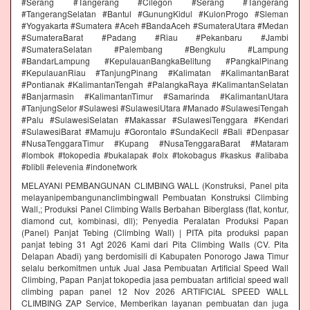
#Serang #Tangerang #Cilegon #Serang #Tangerang
#TangerangSelatan #Bantul #GunungKidul #KulonProgo #Sleman
#Yogyakarta #Sumatera #Aceh #BandaAceh #SumateraUtara #Medan
#SumateraBarat #Padang #Riau #Pekanbaru #Jambi
#SumateraSelatan #Palembang #Bengkulu #Lampung
#BandarLampung #KepulauanBangkaBelitung #PangkalPinang
#KepulauanRiau #TanjungPinang #Kalimatan #KalimantanBarat
#Pontianak #KalimantanTengah #PalangkaRaya #KalimantanSelatan
#Banjarmasin #KalimantanTimur #Samarinda #KalimantanUtara
#TanjungSelor #Sulawesi #SulawesiUtara #Manado #SulawesiTengah
#Palu #SulawesiSelatan #Makassar #SulawesiTenggara #Kendari
#SulawesiBarat #Mamuju #Gorontalo #SundaKecil #Bali #Denpasar
#NusaTenggaraTimur #Kupang #NusaTenggaraBarat #Mataram
#lombok #tokopedia #bukalapak #olx #tokobagus #kaskus #alibaba
#blibli #elevenia #indonetwork
MELAYANI PEMBANGUNAN CLIMBING WALL (Konstruksi, Panel pita
melayanipembangunanclimbingwall Pembuatan Konstruksi Climbing
Wall,; Produksi Panel Climbing Walls Berbahan Biberglass (flat, kontur,
diamond cut, kombinasi, dll); Penyedia Peralatan Produksi Papan
(Panel) Panjat Tebing (Climbing Wall) | PITA pita produksi papan
panjat tebing 31 Agt 2026 Kami dari Pita Climbing Walls (CV. Pita
Delapan Abadi) yang berdomisili di Kabupaten Ponorogo Jawa Timur
selalu berkomitmen untuk Jual Jasa Pembuatan Artificial Speed Wall
Climbing, Papan Panjat tokopedia jasa pembuatan artificial speed wall
climbing papan panel 12 Nov 2026 ARTIFICIAL SPEED WALL
CLIMBING ZAP Service, Memberikan layanan pembuatan dan juga