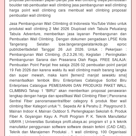
boulder rab pembuatan wall climbing jasa pembangunan wall climbing
harga point wall climbing cara membuat wall climbing proposal
pembuatan wall climbing
Jasa Pembangunan Wall Cllimbing di Indonesia YouTube Video untuk
produksi wall climbing 2 Mei 2026 Diupload oleh Tabula Petualang
Tabula Adventure, memberikan jasa layanan Pembangunan dan
Pembuatan Wall Climbing. Dengan dokumen pengadaan LPSE Kota
Tangerang Selatan lpse.tangerangselatankota.go eproc
publicberitadetail Tanggal 26 Juli 2026. Untuk : Pekerjaan :
Pembangunan Wall Climbing. (5.2.3.26.16). Kegiatan : Peningkatan
Pembangunan Sarana dan Prasarana Olah Raga. FREE SALAJA:
Pembuatan Point Panjat free salaja 2026 02 pembuatan point panjat
19 Feb 2026 dan karena waktu itu wall climbing masih barang langka
dan super mewah, maka kami [temen2 manjat sewaktu sma]
memanfaatkan tembok Biru Enterprises Catalogue Scribd Biru
Enterprises Catalogue PEMESANAN DAN PRODUKSI PAKET WALL
CLIMBING Tahap 1 “BIRU” akan memberikan proposal penawaran
lengkap dengan harga dan spesifikasi Wall Climbing Fiber | Panorama
Sentral Fiber panoramasentralfiber category 6 produk fiber wall
climbing fiber Kategori untuk "1. Sepeda Air & Perahu 2. Playground 3.
Mainan Indoor 4. Mainan Outdoor 5. Perlengkapan Sekolah 6. Produk
Fiber A. Goyangan Kayu A. Profil Program P. K. Teknik Manufaktur
UBAYA | Universitas Surabaya profil.ubaya.ac program s1 p k teknik
manufaktur penggunaan software software desain terkini (CAD CAE).
Teknik dan Manajemen Produksi . 1 wall climbing. 100 Organisasi