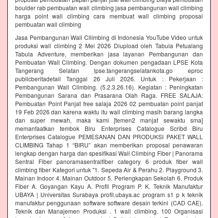
boulder rab pembuatan wall climbing jasa pembangunan wall climbing
harga point wall climbing cara membuat wall climbing proposal
pembuatan wall climbing
Jasa Pembangunan Wall Cllimbing di Indonesia YouTube Video untuk
produksi wall climbing 2 Mei 2026 Diupload oleh Tabula Petualang
Tabula Adventure, memberikan jasa layanan Pembangunan dan
Pembuatan Wall Climbing. Dengan dokumen pengadaan LPSE Kota
Tangerang Selatan lpse.tangerangselatankota.go eproc
publicberitadetail Tanggal 26 Juli 2026. Untuk : Pekerjaan :
Pembangunan Wall Climbing. (5.2.3.26.16). Kegiatan : Peningkatan
Pembangunan Sarana dan Prasarana Olah Raga. FREE SALAJA:
Pembuatan Point Panjat free salaja 2026 02 pembuatan point panjat
19 Feb 2026 dan karena waktu itu wall climbing masih barang langka
dan super mewah, maka kami [temen2 manjat sewaktu sma]
memanfaatkan tembok Biru Enterprises Catalogue Scribd Biru
Enterprises Catalogue PEMESANAN DAN PRODUKSI PAKET WALL
CLIMBING Tahap 1 “BIRU” akan memberikan proposal penawaran
lengkap dengan harga dan spesifikasi Wall Climbing Fiber | Panorama
Sentral Fiber panoramasentralfiber category 6 produk fiber wall
climbing fiber Kategori untuk "1. Sepeda Air & Perahu 2. Playground 3.
Mainan Indoor 4. Mainan Outdoor 5. Perlengkapan Sekolah 6. Produk
Fiber A. Goyangan Kayu A. Profil Program P. K. Teknik Manufaktur
UBAYA | Universitas Surabaya profil.ubaya.ac program s1 p k teknik
manufaktur penggunaan software software desain terkini (CAD CAE).
Teknik dan Manajemen Produksi . 1 wall climbing. 100 Organisasi