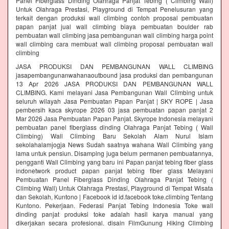
Panel Fiberglass Dinding Olahraga Panjat Tebing ( Climbing Wall)
Untuk Olahraga Prestasi, Playground di Tempat Penelusuran yang
terkait dengan produksi wall climbing contoh proposal pembuatan
papan panjat jual wall climbing biaya pembuatan boulder rab
pembuatan wall climbing jasa pembangunan wall climbing harga point
wall climbing cara membuat wall climbing proposal pembuatan wall
climbing
JASA PRODUKSI DAN PEMBANGUNAN WALL CLIMBING
jasapembangunanwahanaoutbound jasa produksi dan pembangunan
13 Apr 2026 JASA PRODUKSI DAN PEMBANGUNAN WALL
CLIMBING. Kami melayani Jasa Pembangunan Wall Climbing untuk
seluruh wilayah Jasa Pembuatan Papan Panjat | SKY ROPE | Jasa
pembersih kaca skyrope 2026 03 jasa pembuatan papan panjat 2
Mar 2026 Jasa Pembuatan Papan Panjat. Skyrope Indonesia melayani
pembuatan panel fiberglass dinding Olahraga Panjat Tebing ( Wall
Climbing) Wall Climbing Baru Sekolah Alam Nurul Islam
sekolahalamjogja News Sudah saatnya wahana Wall Climbing yang
lama untuk pensiun. Disamping juga belum permanen pembuatannya,
pengganti Wall Climbing yang baru ini Papan panjat tebing fiber glass
indonetwork product papan panjat tebing fiber glass Melayani
Pembuatan Panel Fiberglass Dinding Olahraga Panjat Tebing (
Climbing Wall) Untuk Olahraga Prestasi, Playground di Tempat Wisata
dan Sekolah, Kuntono | Facebook id id.facebook toke.climbing Tentang
Kuntono. Pekerjaan. Federasi Panjat Tebing Indonesia Toke wall
dinding panjat produksi toke adalah hasil karya manual yang
dikerjakan secara profesional. disain FilmGunung Hiking Climbing