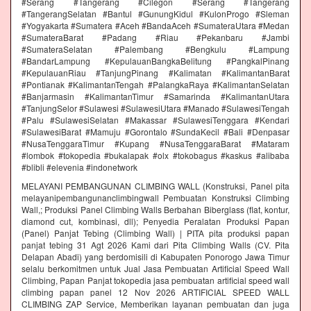
#Serang #Tangerang #Cilegon #Serang #Tangerang
#TangerangSelatan #Bantul #GunungKidul #KulonProgo #Sleman
#Yogyakarta #Sumatera #Aceh #BandaAceh #SumateraUtara #Medan
#SumateraBarat #Padang #Riau #Pekanbaru #Jambi
#SumateraSelatan #Palembang #Bengkulu #Lampung
#BandarLampung #KepulauanBangkaBelitung #PangkalPinang
#KepulauanRiau #TanjungPinang #Kalimatan #KalimantanBarat
#Pontianak #KalimantanTengah #PalangkaRaya #KalimantanSelatan
#Banjarmasin #KalimantanTimur #Samarinda #KalimantanUtara
#TanjungSelor #Sulawesi #SulawesiUtara #Manado #SulawesiTengah
#Palu #SulawesiSelatan #Makassar #SulawesiTenggara #Kendari
#SulawesiBarat #Mamuju #Gorontalo #SundaKecil #Bali #Denpasar
#NusaTenggaraTimur #Kupang #NusaTenggaraBarat #Mataram
#lombok #tokopedia #bukalapak #olx #tokobagus #kaskus #alibaba
#blibli #elevenia #indonetwork
MELAYANI PEMBANGUNAN CLIMBING WALL (Konstruksi, Panel pita
melayanipembangunanclimbingwall Pembuatan Konstruksi Climbing
Wall,; Produksi Panel Climbing Walls Berbahan Biberglass (flat, kontur,
diamond cut, kombinasi, dll); Penyedia Peralatan Produksi Papan
(Panel) Panjat Tebing (Climbing Wall) | PITA pita produksi papan
panjat tebing 31 Agt 2026 Kami dari Pita Climbing Walls (CV. Pita
Delapan Abadi) yang berdomisili di Kabupaten Ponorogo Jawa Timur
selalu berkomitmen untuk Jual Jasa Pembuatan Artificial Speed Wall
Climbing, Papan Panjat tokopedia jasa pembuatan artificial speed wall
climbing papan panel 12 Nov 2026 ARTIFICIAL SPEED WALL
CLIMBING ZAP Service, Memberikan layanan pembuatan dan juga