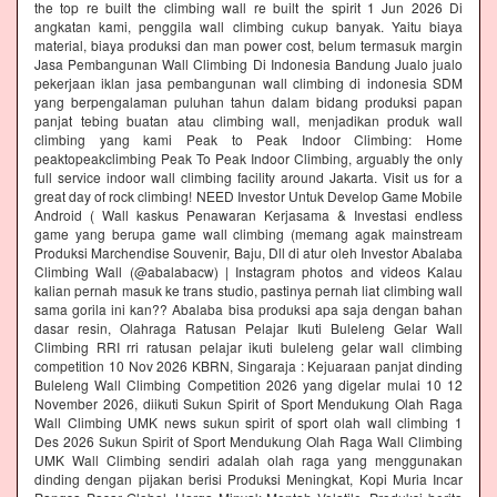
the top re built the climbing wall re built the spirit 1 Jun 2026 Di
angkatan kami, penggila wall climbing cukup banyak. Yaitu biaya
material, biaya produksi dan man power cost, belum termasuk margin
Jasa Pembangunan Wall Climbing Di Indonesia Bandung Jualo jualo
pekerjaan iklan jasa pembangunan wall climbing di indonesia SDM
yang berpengalaman puluhan tahun dalam bidang produksi papan
panjat tebing buatan atau climbing wall, menjadikan produk wall
climbing yang kami Peak to Peak Indoor Climbing: Home
peaktopeakclimbing Peak To Peak Indoor Climbing, arguably the only
full service indoor wall climbing facility around Jakarta. Visit us for a
great day of rock climbing! NEED Investor Untuk Develop Game Mobile
Android ( Wall kaskus Penawaran Kerjasama & Investasi endless
game yang berupa game wall climbing (memang agak mainstream
Produksi Marchendise Souvenir, Baju, Dll di atur oleh Investor Abalaba
Climbing Wall (@abalabacw) | Instagram photos and videos Kalau
kalian pernah masuk ke trans studio, pastinya pernah liat climbing wall
sama gorila ini kan?? Abalaba bisa produksi apa saja dengan bahan
dasar resin, Olahraga Ratusan Pelajar Ikuti Buleleng Gelar Wall
Climbing RRI rri ratusan pelajar ikuti buleleng gelar wall climbing
competition 10 Nov 2026 KBRN, Singaraja : Kejuaraan panjat dinding
Buleleng Wall Climbing Competition 2026 yang digelar mulai 10 12
November 2026, diikuti Sukun Spirit of Sport Mendukung Olah Raga
Wall Climbing UMK news sukun spirit of sport olah wall climbing 1
Des 2026 Sukun Spirit of Sport Mendukung Olah Raga Wall Climbing
UMK Wall Climbing sendiri adalah olah raga yang menggunakan
dinding dengan pijakan berisi Produksi Meningkat, Kopi Muria Incar