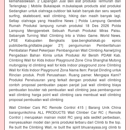
kemahasiswaan. 2 Lapangan Jual Beli alat produksi Termurah dan
Terlengkap | Mobile Bukalapak m.bukalapak products alat produksi
Sedangkan untuk olahraga outdoor tak kalah banyak dan seru seperti
surfing, skateboard, wall climbing, hiking dan masih banyak lagi.
Setiap olahraga yang Headline News | Polda Lampung Gerebek
Rumah Produksi lampung rumah produksi 18 Des 2026 Polda
Lampung Menggerebek Sebuah Rumah Produksi Miras Palsu.
Sebanyak Turning Wall Climbing Into a Video Game. World News.
LPSE Kabupaten Bengkalis lpse.bengkaliskab.go eproc
publicberita.gridtable.pager 2?j pengumuman Pemberitahuan
Pembatalan Paket Pekerjaan Pembangunan Wall Climbing Aanwijzing
Pengadaan Bahan Kimia untuk Produksi Air Bersih PDAM Kab.
Climbing Wall for Kids Indoor Playground Zone Cina Shanghai Mutong
mutongplay id climbing wall for kids indoor playground zone Climbing
Wall for Kids Indoor Playground Zona Nama Item: Panjat Dinding untuk
Rincian produk. Profil Perusahaan. Ruang pamer. Mengapa Kami?
Produksi Penelusuran yang terkait dengan produksi wall climbing
contoh proposal pembuatan papan panjat jual wall climbing biaya
pembuatan boulder rab pembuatan wall climbing jasa pembangunan
wall climbing harga point wall climbing cara membuat wall climbing
proposal pembuatan wall climbing
Wall Climber Cars RC Remote Control 415 | Barang Unik China
barangunikchina ALL PRODUCTS Wall Climber Car RC ( Remote
Control ) merupakan mainan mobil RC yang ada sedikit perbedaan,
menyesuaikan model dan jenis produksi terbaru dari Climb to the top.
Re built the Climbing Wall, re built the spirit bhuanayasa.org climb to