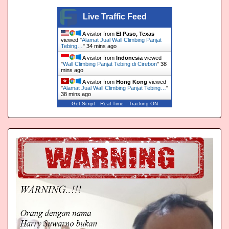
Live Traffic Feed
A visitor from
El Paso, Texas
viewed "
Alamat Jual Wall Climbing Panjat
Tebing…
"
34 mins ago
A visitor from
Indonesia
viewed
"
Wall Climbing Panjat Tebing di Cirebon
"
38
mins ago
A visitor from
Hong Kong
viewed
"
Alamat Jual Wall Climbing Panjat Tebing…
"
38 mins ago
Get Script
Real Time
Tracking ON