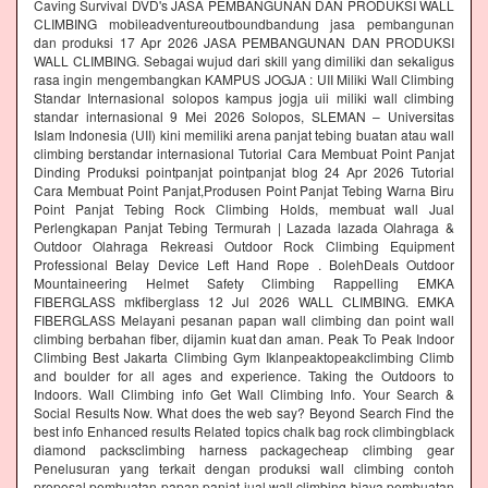
Caving Survival DVD's JASA PEMBANGUNAN DAN PRODUKSI WALL
CLIMBING mobileadventureoutboundbandung jasa pembangunan
dan produksi 17 Apr 2026 JASA PEMBANGUNAN DAN PRODUKSI
WALL CLIMBING. Sebagai wujud dari skill yang dimiliki dan sekaligus
rasa ingin mengembangkan KAMPUS JOGJA : UII Miliki Wall Climbing
Standar Internasional solopos kampus jogja uii miliki wall climbing
standar internasional 9 Mei 2026 Solopos, SLEMAN – Universitas
Islam Indonesia (UII) kini memiliki arena panjat tebing buatan atau wall
climbing berstandar internasional Tutorial Cara Membuat Point Panjat
Dinding Produksi pointpanjat pointpanjat blog 24 Apr 2026 Tutorial
Cara Membuat Point Panjat,Produsen Point Panjat Tebing Warna Biru
Point Panjat Tebing Rock Climbing Holds, membuat wall Jual
Perlengkapan Panjat Tebing Termurah | Lazada lazada Olahraga &
Outdoor Olahraga Rekreasi Outdoor Rock Climbing Equipment
Professional Belay Device Left Hand Rope . BolehDeals Outdoor
Mountaineering Helmet Safety Climbing Rappelling EMKA
FIBERGLASS mkfiberglass 12 Jul 2026 WALL CLIMBING. EMKA
FIBERGLASS Melayani pesanan papan wall climbing dan point wall
climbing berbahan fiber, dijamin kuat dan aman. Peak To Peak Indoor
Climbing Best Jakarta Climbing Gym‎ Iklanpeaktopeakclimbing Climb
and boulder for all ages and experience. Taking the Outdoors to
Indoors. Wall Climbing‎ info Get Wall Climbing Info. Your Search &
Social Results Now. What does the web say? Beyond Search Find the
best info Enhanced results Related topics chalk bag rock climbingblack
diamond packsclimbing harness packagecheap climbing gear
Penelusuran yang terkait dengan produksi wall climbing contoh
proposal pembuatan papan panjat jual wall climbing biaya pembuatan