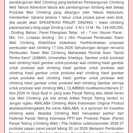
pembangunan Wall Climbing yang berbahan Pembangunan Climbing
Wall Tabula Adventure tabula adv pembangunan climbing wall Setiap
Produksi Wall Climbing yang dibangun oleh Tabula Adventure,
memberikan Garansi selama 1 tahun untuk produk panel resin blok,
jika pecah akan SPESIFIKASI PANJAT DINDING ~ tower climbing
papanpanjat p blog page Dinding Lead : 3 M x 12 M : Rp. 144.000.000,
. Dinding. Bahan : Panel Fiberglass. Tebal : ±6 – 7 mm. Ukuran Panel :
Min. 1m². Lintasan dinding : 3m x 18m. Proposal Pembuatan Tower
Wall Climbing SlideShare slideshare YoelHendrawan proposal
pembuatan wall climbing 17 Des 2026 Sehubungan dengan rencana
Pembuatan Tower Wall Climbing Mahasiswa Pecinta Alam "Sandi
Rimba Kami" (SABAK) Universitas Sriwijaya, Gambar untuk produksi
wall climbing Hasil gambar untuk produksi wall climbing Hasil gambar
untuk produksi wall climbing Hasil gambar untuk produksi wall
climbing Hasil gambar untuk produksi wall climbing Hasil gambar
untuk produksi wall climbing Hasil gambar untuk produksi wall
climbing Hasil gambar untuk produksi wall climbing Gambar lainnya
untuk produksi wall climbing WALL CLIMBING mustikamountainers 21
Nov 2026 Hi Guys Buat lo yang suka Panjat Tebing atau istilah keren
nya Wall Climbing yuk kita simak Artikel Panjat Tebing berikut ini
Jangan ngaku ABALABA Climbing Walls Indonesian Original Product
abalabaclimbingwalls the name ABALABA, is a synonym for inovative
climbing walls. Abalaba Climbing Wall merupakan partner dari
Federasi Panjat Tebing Indonesia FPTI dan Produksi Papan (Panel)
Panjat Tebing (Climbing Wall) | Pita Outdoor outdoorprovider 2026 07
produksi papan panel panjat tebing 20 Jul 2026 Melayani Pembuatan