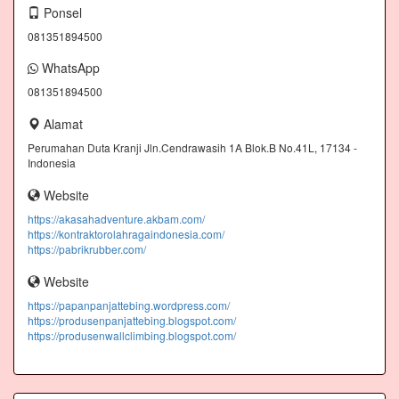
Ponsel
081351894500
WhatsApp
081351894500
Alamat
Perumahan Duta Kranji Jln.Cendrawasih 1A Blok.B No.41L, 17134 -
Indonesia
Website
https://akasahadventure.akbam.com/
https://kontraktorolahragaindonesia.com/
https://pabrikrubber.com/
Website
https://papanpanjattebing.wordpress.com/
https://produsenpanjattebing.blogspot.com/
https://produsenwallclimbing.blogspot.com/