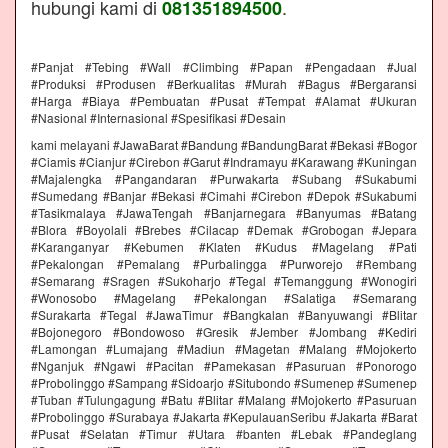
hubungi kami di
.
081351894500
#Panjat #Tebing #Wall #Climbing #Papan #Pengadaan #Jual
#Produksi #Produsen #Berkualitas #Murah #Bagus #Bergaransi
#Harga #Biaya #Pembuatan #Pusat #Tempat #Alamat #Ukuran
#Nasional #Internasional #Spesifikasi #Desain
kami melayani #JawaBarat #Bandung #BandungBarat #Bekasi #Bogor
#Ciamis #Cianjur #Cirebon #Garut #Indramayu #Karawang #Kuningan
#Majalengka #Pangandaran #Purwakarta #Subang #Sukabumi
#Sumedang #Banjar #Bekasi #Cimahi #Cirebon #Depok #Sukabumi
#Tasikmalaya #JawaTengah #Banjarnegara #Banyumas #Batang
#Blora #Boyolali #Brebes #Cilacap #Demak #Grobogan #Jepara
#Karanganyar #Kebumen #Klaten #Kudus #Magelang #Pati
#Pekalongan #Pemalang #Purbalingga #Purworejo #Rembang
#Semarang #Sragen #Sukoharjo #Tegal #Temanggung #Wonogiri
#Wonosobo #Magelang #Pekalongan #Salatiga #Semarang
#Surakarta #Tegal #JawaTimur #Bangkalan #Banyuwangi #Blitar
#Bojonegoro #Bondowoso #Gresik #Jember #Jombang #Kediri
#Lamongan #Lumajang #Madiun #Magetan #Malang #Mojokerto
#Nganjuk #Ngawi #Pacitan #Pamekasan #Pasuruan #Ponorogo
#Probolinggo #Sampang #Sidoarjo #Situbondo #Sumenep #Sumenep
#Tuban #Tulungagung #Batu #Blitar #Malang #Mojokerto #Pasuruan
#Probolinggo #Surabaya #Jakarta #KepulauanSeribu #Jakarta #Barat
#Pusat #Selatan #Timur #Utara #banten #Lebak #Pandeglang