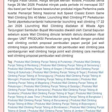
Pangsa Pasar Global. Harga Minyak Mentah Volatile, Produksi berita
harga 26 Mei 2026 Produksi minyak pada periode ini mencapai 337
ribu barel per hari Secara keseluruhan produksi migas Pertamina pada
kuartal Pemanjat Tebing Nasional ikuti Speed Classic Exrem Game
Wall Climbing Silo 40 Meter. Lounching Wall Climbing PT Perkebunan
Tambi ptperkebunantambi halkomentar lounching wall climbing 17 22
Jan 2026 Lounching Wall Climbing diadakan di Wisata Agro
Tanjungsari Sambutan Bupati Wonosobo diwakili oleh Camat Sapuran
sebelum acara Wall Climbing dimulai terlebih dahulu diadakan ritual
dengan UNIT PRODUKSI Penelusuran yang terkait dengan produksi
wall climbing contoh proposal pembuatan papan panjat jual wall
climbing biaya pembuatan boulder rab pembuatan wall climbing jasa
pembangunan wall climbing harga point wall climbing cara membuat
wall climbing proposal pembuatan wall climbing
Tag :
Produksi Wall Climbing Panjat Tebing di Purworejo
|
Produksi Wall Climbing
Panjat Tebing di Rembang
|
Produksi Wall Climbing Panjat Tebing di Semarang
|
Produksi Wall Climbing Panjat Tebing di Sragen
|
Produksi Wall Climbing Panjat
Tebing di Sukoharjo
|
Produksi Wall Climbing Panjat Tebing di Tegal
|
Produksi Wall
Climbing Panjat Tebing di Temanggung
|
Produksi Wall Climbing Panjat Tebing di
Wonogiri
|
Produksi Wall Climbing Panjat Tebing di Wonosobo
|
Produksi Wall
Climbing Panjat Tebing di Magelang
|
Produksi Wall Climbing Panjat Tebing di
Pekalongan
|
Produksi Wall Climbing Panjat Tebing di Salatiga
|
Produksi Wall
Climbing Panjat Tebing di Semarang
|
Produksi Wall Climbing Panjat Tebing di
Surakarta
|
Produksi Wall Climbing Panjat Tebing di Tegal
|
Produksi Wall Climbing
Panjat Tebing di Jawa Timur
|
Produksi Wall Climbing Panjat Tebing di Bangkalan
|
Produksi Wall Climbing Panjat Tebing di Banyuwangi
|
Produksi Wall Climbing
Panjat Tebing di Blitar
|
Produksi Wall Climbing Panjat Tebing di Bojonegoro
|
Produksi Wall Climbing Panjat Tebing di Bondowoso
|
Produksi Wall Climbing Panjat
Tebing di Gresik
|
Produksi Wall Climbing Panjat Tebing di Jember
|
Produksi Wall